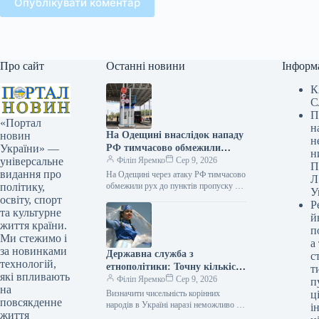
Опублікувати коментар
Про сайт
Останні новини
Інформ
К
С
П
«Портал
н
На Одещині внаслідок нападу
новин
н
РФ тимчасово обмежили
України» —
н
проїзд до прикордонних
Філіп Яремко
Сер 9, 2026
універсальне
П
пунктів з Молдовою.
видання про
На Одещині через атаку РФ тимчасово
Л
обмежили рух до пунктів пропуску на
політику,
У
кордоні з Молдовою 09.08.2026 10:35
освіту, спорт
Р
Укрінформ Внаслідок ударів…
та культурне
й
життя країни.
п
Ми стежимо і
а
за новинками
Державна служба з
с
технологій,
етнополітики: Точну кількість
т
які впливають
корінних народів України
Філіп Яремко
Сер 9, 2026
п
на
встановити не вдається
Визначити чисельність корінних
ці
повсякденне
народів в Україні наразі неможливо –
і
життя
Держслужба з етнополітики