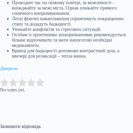
Проводьте час на свіжому повітрі, за можливості –
виїжджайте за межі міста. Однак уникайте прямого
сонячного випромінювання.
Легкі фізичні навантаження сприятимуть покращенню
стану та додадуть бадьорості.
Уникайте конфліктів та стресових ситуацій.
Особам із хронічними захворюваннями рекомендується
більше відпочивати та мати напоготові необхідні
медикаменти.
Вранці для бадьорості допоможе контрастний душ, а
ввечері для релаксації – тепла ванна.
Джерело
Submit Rating
Rate this item:
No votes yet.
Залишити відповідь