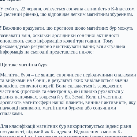
У суботу, 22 червня, очікується сонячна активність з К-індексом
2 (зелений рівень), що відповідає легким магнітним збуренням.
❗️ Важливо врахувати, що прогнози щодо магнітних бур можуть
зазнавати змін, оскільки дослідники сонячної активності
оновлюють свою інформацію кожні три години. Тому
рекомендуємо регулярно відстежувати зміни; вся актуальна
інформація на сьогодні представлена нижче:
Що таке магнітна буря
Магнітна буря – це явище, спричинене періодичними спалахами
та вибухами на Сонці, в результаті яких вивільняється значна
кількість сонячної енергії. Вона складається із заряджених
частинок (протонів та електронів), які швидко рухаються у
різних напрямках, зокрема й у бік Землі. Коли ці частинки
досягають магнітосфери нашої планети, виникає активність, яку
науковці називають магнітними бурями або сонячними
спалахами.
Для класифікації магнітних бур використовується індекс рівня
потужності, відомий як К-індекси. Відхилення в межах К-