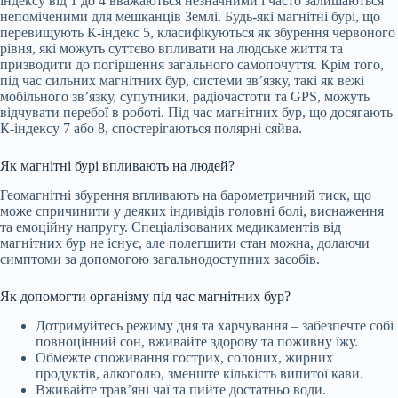
індексу від 1 до 4 вважаються незначними і часто залишаються
непоміченими для мешканців Землі. Будь-які магнітні бурі, що
перевищують К-індекс 5, класифікуються як збурення червоного
рівня, які можуть суттєво впливати на людське життя та
призводити до погіршення загального самопочуття. Крім того,
під час сильних магнітних бур, системи зв’язку, такі як вежі
мобільного зв’язку, супутники, радіочастоти та GPS, можуть
відчувати перебої в роботі. Під час магнітних бур, що досягають
К-індексу 7 або 8, спостерігаються полярні сяйва.
Як магнітні бурі впливають на людей?
Геомагнітні збурення впливають на барометричний тиск, що
може спричинити у деяких індивідів головні болі, виснаження
та емоційну напругу. Спеціалізованих медикаментів від
магнітних бур не існує, але полегшити стан можна, долаючи
симптоми за допомогою загальнодоступних засобів.
Як допомогти організму під час магнітних бур?
Дотримуйтесь режиму дня та харчування – забезпечте собі
повноцінний сон, вживайте здорову та поживну їжу.
Обмежте споживання гострих, солоних, жирних
продуктів, алкоголю, зменште кількість випитої кави.
Вживайте трав’яні чаї та пийте достатньо води.