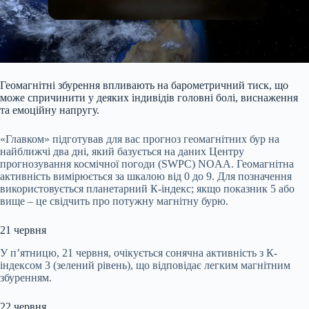
Геомагнітні збурення впливають на барометричний тиск, що
може спричинити у деяких індивідів головні болі, виснаження
та емоційну напругу.
«Главком» підготував для вас прогноз геомагнітних бур на
найближчі два дні, який базується на даних Центру
прогнозування космічної погоди (SWPC) NOAA. Геомагнітна
активність вимірюється за шкалою від 0 до 9. Для позначення
використовується планетарний К-індекс; якщо показник 5 або
вище – це свідчить про потужну магнітну бурю.
21 червня
У п’ятницю, 21 червня, очікується сонячна активність з К-
індексом 3 (зелений рівень), що відповідає легким магнітним
збуренням.
22 червня