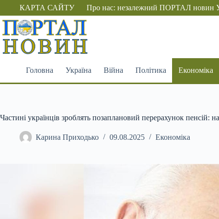
Перейти
КАРТА САЙТУ
Про нас: незалежний ПОРТАЛ новин 
до
вмісту
Головна
Україна
Війна
Політика
Економіка
Частині українців зроблять позаплановий перерахунок пенсій: на
Карина Приходько
09.08.2025
Економіка