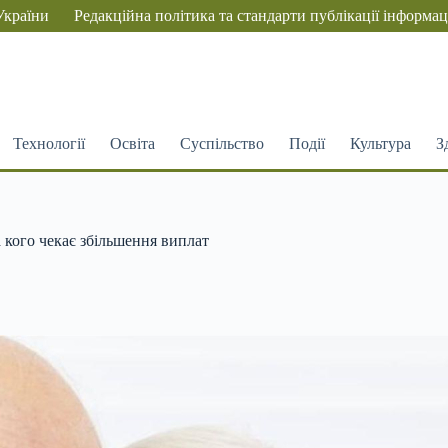
України
Редакційна політика та стандарти публікації інформац
Технології
Освіта
Суспільство
Події
Культура
З
 кого чекає збільшення виплат