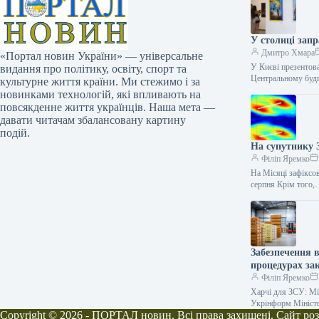
У столиці зап
Дмитро Хмара
«Портал новин України» — універсальне
У Києві презентов
видання про політику, освіту, спорт та
Центральному буд
культурне життя країни. Ми стежимо і за
новинками технологій, які впливають на
повсякденне життя українців. Наша мета —
давати читачам збалансовану картину
подій.
На супутнику 
Філіп Яремко
На Місяці зафіксо
серпня Крім того
Забезпечення 
процедурах зак
Філіп Яремко
Харчі для ЗСУ: Мін
Укрінформ Мініст
Copyright © 2026 - ПОРТАЛ новин. Всі права захищені. Сайт ро