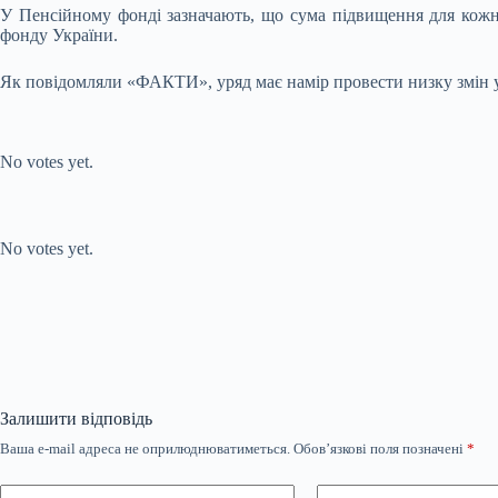
У Пенсійному фонді зазначають, що сума підвищення для кожног
фонду України.
Як повідомляли «ФАКТИ», уряд має намір провести низку змін у 
Submit Rating
Rate this
item:
No votes yet.
Submit Rating
Rate this item:
No votes yet.
Залишити відповідь
Ваша e-mail адреса не оприлюднюватиметься.
Обов’язкові поля позначені
*