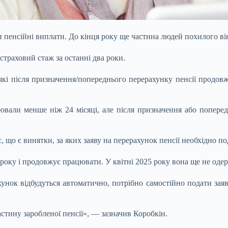
и пенсійні виплати. До кінця року ще частина людей похилого в
траховий стаж за останні два роки.
, які після призначення/попереднього перерахунку пенсії продо
цювали менше ніж 24 місяці, але після призначення або попере
, що є винятки, за яких заяву на перерахунок пенсії необхідно п
року і продовжує працювати. У квітні 2025 року вона ще не одер
унок відбудуться автоматично, потрібно самостійно подати заяву
астину заробленої пенсії», — зазначив Коробкін.