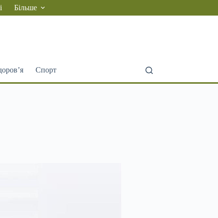
і
Більше
доров’я
Спорт