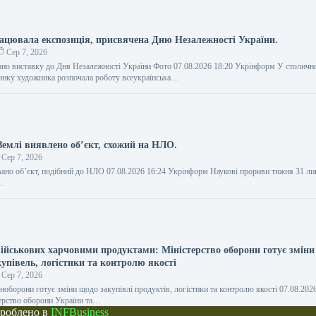
рацювала експозиція, присвячена Дню Незалежності України.
Сер 7, 2026
ано виставку до Дня Незалежності України Фото 07.08.2026 18:20 Укрінформ У столич
инку художника розпочала роботу всеукраїнська…
Землі виявлено об’єкт, схожий на НЛО.
Сер 7, 2026
вано об’єкт, подібний до НЛО 07.08.2026 16:24 Укрінформ Наукові прориви тижня 31 ли
,…
військових харчовими продуктами: Міністерство оборони готує зміни
упівель, логістики та контролю якості
Сер 7, 2026
оборони готує зміни щодо закупівлі продуктів, логістики та контролю якості 07.08.202
ерство оборони України та…
зроблено в
INFBusiness