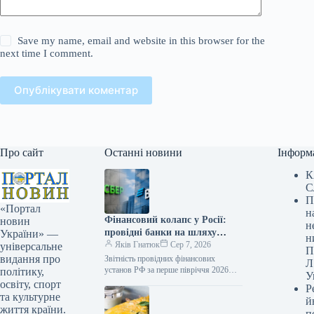
Save my name, email and website in this browser for the
next time I comment.
Опублікувати коментар
Про сайт
Останні новини
Інформ
К
С
П
«Портал
н
Фінансовий колапс у Росії:
новин
н
провідні банки на шляху
України» —
н
до банкрутства
Яків Гнатюк
Сер 7, 2026
універсальне
П
видання про
Звітність провідних фінансових
Л
установ РФ за перше півріччя 2026
політику,
У
року свідчить про стрімке накопичення
освіту, спорт
Р
проблемних позик та зниження
та культурне
й
прибутковості. Найбільші…
життя країни.
п