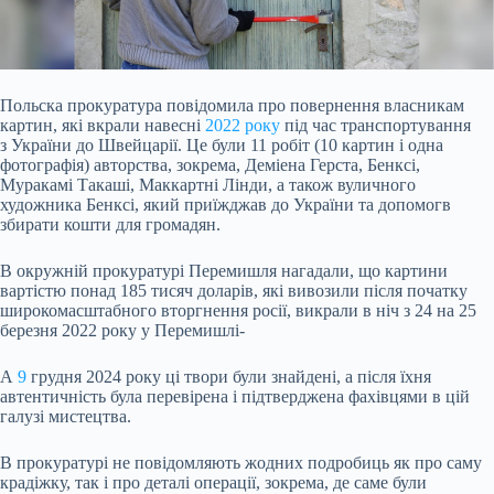
Польска прокуратура повідомила про повернення власникам
картин, які вкрали навесні
2022 року
під час транспортування
з України до Швейцарії. Це були 11 робіт (10 картин
і одна
фотографія) авторства, зокрема, Деміена Герста, Бенксі,
Муракамі Такаші, Маккартні Лінди, а також вуличного
художника Бенксі, який приїжджав до України та допомогв
збирати кошти для громадян.
В окружній прокуратурі Перемишля нагадали, що картини
вартістю понад 185 тисяч доларів, які вивозили після початку
широкомасштабного вторгнення росії, викрали в ніч з 24 на 25
березня 2022 року у Перемишлі-
А
9
грудня 2024 року ці твори були знайдені, а після їхня
автентичність була перевірена і підтверджена фахівцями в цій
галузі мистецтва.
В прокуратурі не повідомляють жодних подробиць як про саму
крадіжку, так і про деталі операції, зокрема, де саме були