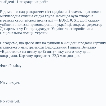
знайдені 11 викрадених робіт.
Відомо, що над розкриттям цієї крадіжки зі зламом працювала
Міжнародна спільна слідча група. Команда була створена
в рамках європейської інституції — EUROJUST. До її скдажу
увійшли і польскі правоохоронці, і українці, зокрема, директор
Департаменту Генпрокуратури України та співробітники
Національної поліції України.
Нагадаємо, що цього літа на аукціоні в Лондоні продали картину
італійського майстра епохи Відродження Тиціана Вечелліо
«Відпочинок на шляху до Єгипту», яку свого часу двічі
викрадали. Картину продали за 22,3 млн доларів.
Фото Pixabay
Submit Rating
Rate this
item:
No votes yet.
Submit Rating
Rate this item:
No votes yet.