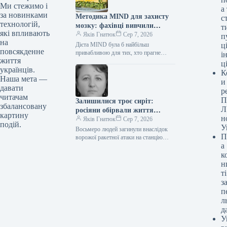
Ми стежимо і
а
за новинками
Методика MIND для захисту
с
технологій,
мозку: фахівці вивчили
т
які впливають
вплив на небезпеку
Яків Гнатюк
Сер 7, 2026
п
на
недоумства
Дієта MIND була б найбільш
ці
повсякденне
привабливою для тих, хто прагне
і
життя
зберегти здоров’я мозку з віком.
ц
українців.
Пиріг зі шпинатом / © Credits Дієта
К
MIND…
Наша мета —
и
давати
р
читачам
П
Залишилися троє сиріт:
збалансовану
Л
росіяни обірвали життя
картину
н
залізничниці під Києвом
Яків Гнатюк
Сер 7, 2026
подій.
У
Восьмеро людей загинули внаслідок
П
ворожої ракетної атаки на станцію
а
«Квітнева» у Броварському районі,
серед них — Світлана Башловка,
к
працівниця «Укрзалізниці»,…
н
ті
з
п
л
д
У