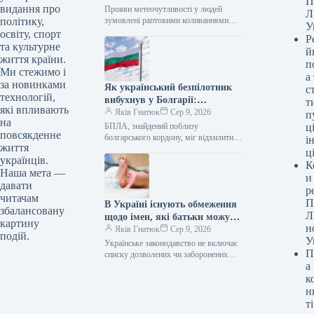
П
видання про
Прояви метеочутливості у людей
Л
зумовлені раптовими коливаннями
політику,
У
температури, рівня вологості та
освіту, спорт
Р
атмосферного тиску. Метеозалежність
та культурне
й
Метеочутливість — це не вигадка, а…
життя країни.
п
Ми стежимо і
а
за новинками
Як український безпілотник
с
технологій,
вибухнув у Болгарії:
т
які впливають
роз’яснення Генштабу
Яків Гнатюк
Сер 9, 2026
п
на
БПЛА, знайдений поблизу
ці
повсякденне
болгарського кордону, міг відхилитися
і
життя
від курсу під впливом засобів РЕБ.
ц
українців.
Начальник Генштабу Еміл Ефтімов
К
розповів, що було…
Наша мета —
и
давати
р
читачам
П
В Україні існують обмеження
збалансовану
Л
щодо імен, які батьки можуть
картину
н
давати своїм дітям: відповідь
Яків Гнатюк
Сер 9, 2026
подій.
У
Міністерства юстиції
Українське законодавство не включає
П
списку дозволених чи заборонених
а
імен. В Україні батьки можуть
самостійно обирати ім’я для
к
новонародженої дитини / © Freepik
н
В Україні…
ті