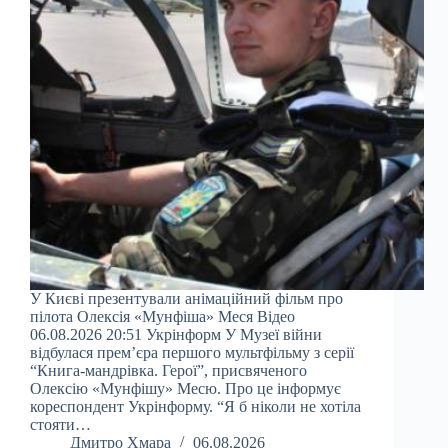
У Києві презентували анімаційний фільм про
пілота Олексія «Мунфіша» Меся Відео
06.08.2026 20:51 Укрінформ У Музеї війни
відбулася прем’єра першого мультфільму з серії
“Книга-мандрівка. Герої”, присвяченого
Олексію «Мунфішу» Месю. Про це інформує
кореспондент Укрінформу. “Я б ніколи не хотіла
стояти…
Дмитро Хмара
06.08.2026