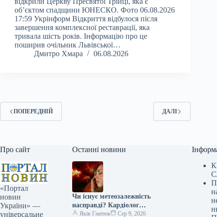
відкрили Церкву Пресвятої Трійці, яка є
об’єктом спадщини ЮНЕСКО. Фото 06.08.2026
17:59 Укрінформ Відкриття відбулося після
завершення комплексної реставрації, яка
тривала шість років. Інформацію про це
поширив очільник Львівської…
Дмитро Хмара
06.08.2026
ПОПЕРЕДНІЙ
ДАЛІ
Про сайт
Останні новини
Інформ
К
С
П
«Портал
н
Чи існує метеозалежність
новин
н
насправді? Кардіолог
України» —
н
розкрила правду
Яків Гнатюк
Сер 9, 2026
універсальне