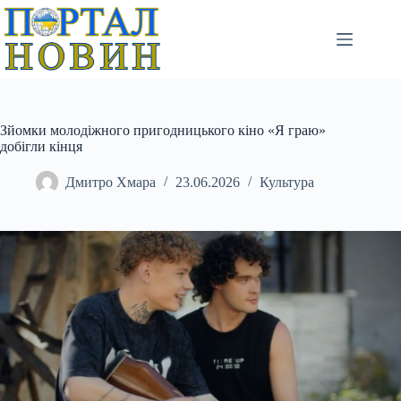
Перейти
до
вмісту
Зйомки молодіжного пригодницького кіно «Я граю»
добігли кінця
Дмитро Хмара
23.06.2026
Культура