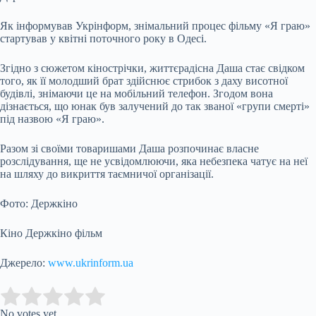
Як інформував Укрінформ, знімальний процес фільму «Я граю»
стартував у квітні поточного року в Одесі.
Згідно з сюжетом кінострічки, життєрадісна Даша стає свідком
того, як її молодший брат здійснює стрибок з даху висотної
будівлі, знімаючи це на мобільний телефон. Згодом вона
дізнається, що юнак був залучений до так званої «групи смерті»
під назвою «Я граю».
Разом зі своїми товаришами Даша розпочинає власне
розслідування, ще не усвідомлюючи, яка небезпека чатує на неї
на шляху до викриття таємничої організації.
Фото: Держкіно
Кіно Держкіно фільм
Джерело:
www.ukrinform.ua
Submit Rating
Rate this item:
No votes yet.