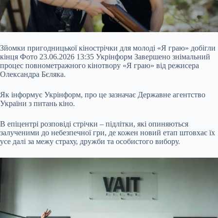
Зйомки пригодницької кінострічки для молоді «Я граю» добігли
кінця Фото 23.06.2026 13:35 Укрінформ Завершено знімальний
процес повнометражного кінотвору «Я граю» від режисера
Олександра Бєляка.
Як інформує Укрінформ, про це зазначає Державне агентство
України з питань кіно.
В епіцентрі розповіді стрічки – підлітки, які опиняються
залученими до небезпечної гри, де кожен новий етап штовхає їх
усе далі за межу страху, дружби та особистого вибору.