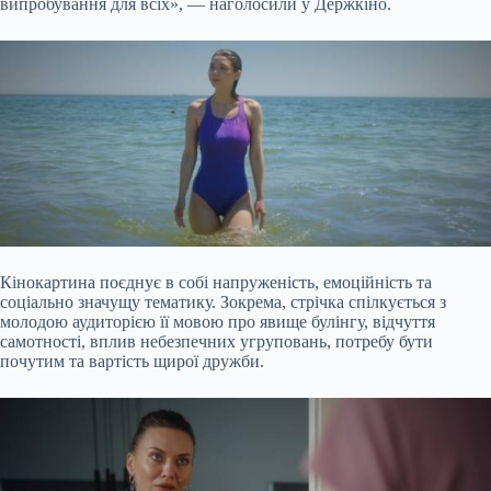
випробування для всіх», — наголосили у Держкіно.
Кінокартина поєднує в собі напруженість, емоційність та
соціально значущу тематику. Зокрема, стрічка спілкується з
молодою аудиторією її мовою про явище булінгу, відчуття
самотності, вплив небезпечних угруповань, потребу бути
почутим та вартість щирої дружби.