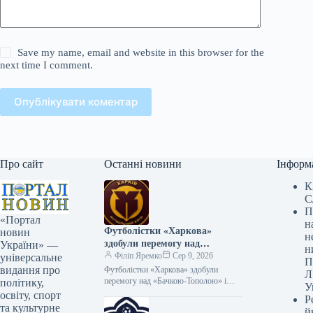
Save my name, email and website in this browser for the
next time I comment.
Опублікувати коментар
Про сайт
Останні новини
Інформ
К
С
П
«Портал
н
Футболістки «Харкова»
новин
н
здобули перемогу над
України» —
н
«Бачкою-Тополою» і
Філіп Яремко
Сер 9, 2026
універсальне
П
братимуть участь у Кубку
видання про
Футболістки «Харкова» здобули
Л
Європи
перемогу над «Бачкою-Тополою» і
політику,
У
кваліфікувалися до Кубка Європи
освіту, спорт
Р
08.08.2026 17:53 Укрінформ
та культурне
й