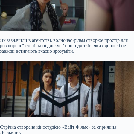
Як зазначили в агентстві, водночас фільм створює простір для
розширеної суспільної дискусії про підлітків, яких дорослі не
завжди встигають вчасно зрозуміти.
Стрічка створена кіностудією «Вайт Філмс» за сприяння
Держкіно.