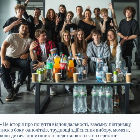
«Це історія про почуття відповідальності, взаємну
підтримку,
тиск з боку однолітків, труднощі здійснення вибору, момент,
коли дитяча допитливість перетворюється на серйозне