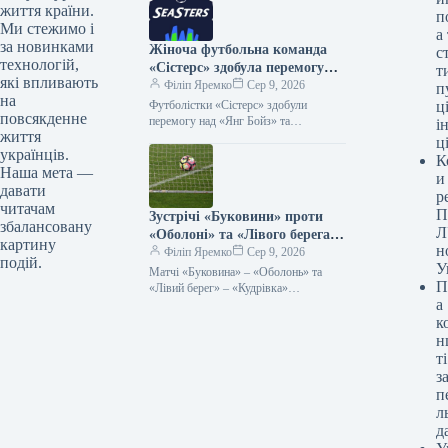
Українська жіноча футбольна команда
життя країни.
п
«Харків» здобула…
Ми стежимо і
а
за новинками
Жіноча футбольна команда
с
технологій,
«Сістерс» здобула перемогу
т
які впливають
над «Янг Бойз» і вийшла до
Філіп Яремко
Сер 9, 2026
п
на
Європейського кубка.
Футболістки «Сістерс» здобули
ці
повсякденне
перемогу над «Янг Бойз» та
і
життя
завоювали путівку до Кубка Європи
ц
українців.
08.08.2026 18:17 Укрінформ
К
Віцечемпіонки України з футболу,…
Наша мета —
и
давати
р
читачам
П
Зустрічі «Буковини» проти
збалансовану
Л
«Оболоні» та «Лівого берега»
картину
н
з «Кудрівкою» завершилися
Філіп Яремко
Сер 9, 2026
подій.
У
внічию, без забитих м’ячів.
Матчі «Буковина» – «Оболонь» та
П
«Лівий берег» – «Кудрівка»
а
завершилися мировою 08.08.2026
21:42 Укрінформ У суботу, 8 серпня,
к
відбулися два…
н
ті
з
п
л
д