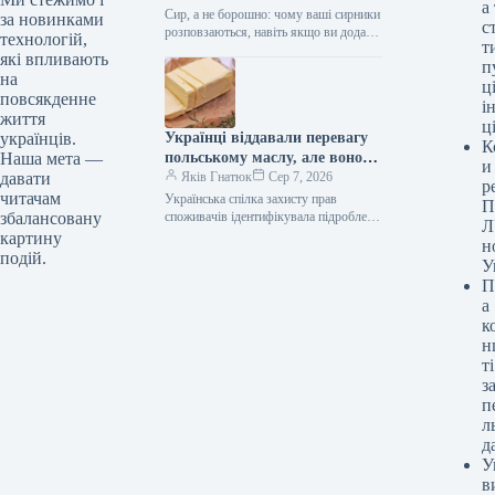
а
Сир, а не борошно: чому ваші сирники
за новинками
с
розповзаються, навіть якщо ви додали
технологій,
т
цілу склянку борошна. Чому сирники
які впливають
п
розлазяться Ви випробували…
на
ці
повсякденне
і
життя
ц
Українці віддавали перевагу
українців.
К
польському маслу, але воно
Наша мета —
и
виявилося підробкою:
Яків Гнатюк
Сер 7, 2026
давати
р
висновки експертизи
читачам
Українська спілка захисту прав
П
споживачів ідентифікувала підроблену
збалансовану
Л
продукцію серед популярних
картину
н
польських молочних товарів.
подій.
У
Вершкове масло / © pixabay.com
П
Лабораторні дослідження…
а
к
н
ті
з
п
л
д
У
в