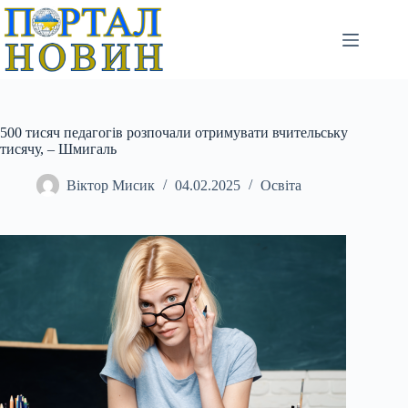
Перейти
до
вмісту
500 тисяч педагогів розпочали отримувати вчительську
тисячу, – Шмигаль
Віктор Мисик
04.02.2025
Освіта