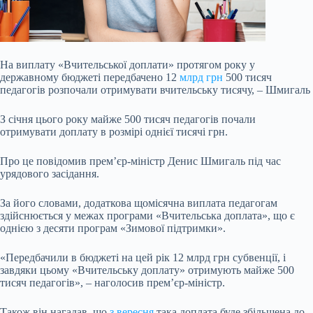
На виплату «Вчительської доплати» протягом року у
державному бюджеті передбачено 12
млрд грн
500 тисяч
педагогів розпочали отримувати вчительську тисячу, – Шмигаль
З січня цього року майже 500 тисяч педагогів почали
отримувати доплату в розмірі однієї тисячі грн.
Про це повідомив прем’єр-міністр Денис Шмигаль під час
урядового засідання.
За його словами, додаткова щомісячна виплата педагогам
здійснюється у межах програми «Вчительська доплата», що є
однією з десяти програм
«Зимової підтримки».
«Передбачили в бюджеті на цей рік 12 млрд грн субвенції, і
завдяки цьому «Вчительську доплату» отримують майже 500
тисяч педагогів», – наголосив прем’єр-міністр.
Також він нагадав, що
з вересня
така доплата буде збільшена до