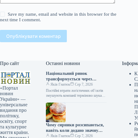
Save my name, email and website in this browser for the
next time I comment.
Опублікувати коментар
Про сайт
Останні новини
Інформ
К
Національний ринок
С
трансформується через
П
проблеми зі зберіганням: як
Яків Гнатюк
Сер 7, 2026
«Портал
н
підприємства реорганізують
Постійні втрати логістичних об’єктів
новин
н
свої транспортні потоки.
змушують компанії терміново шукати
України» —
нові приміщення. Проте переїзд
н
Корпоративні Відомості
універсальне
вирішує лише частину проблеми:
П
видання про
доводиться заново проєктувати
Л
маршрути,…
політику,
У
освіту, спорт
Р
Чому сирники розсипаються,
та культурне
й
навіть коли додано значну
життя країни.
п
кількість борошна
Яків Гнатюк
Сер 7, 2026
Ми стежимо і