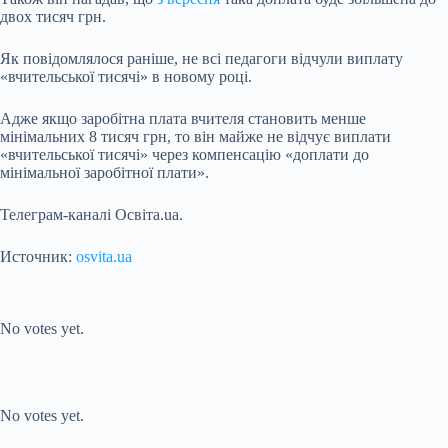
двох тисяч грн.
Як повідомлялося раніше, не всі педагоги відчули виплату
«вчительської тисячі» в новому році.
Адже якщо заробітна плата вчителя становить менше
мінімальних 8 тисяч грн, то він майже не відчує виплати
«вчительської тисячі» через компенсацію «доплати до
мінімальної заробітної плати».
Телеграм-каналі Освіта.ua.
Источник:
osvita.ua
Submit Rating
Rate this
item:
No votes yet.
Submit Rating
Rate this item:
No votes yet.