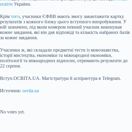
освіти
України.
Крім
того
, учасники ЄФВВ мають змогу завантажити картку
результатів з кожного блоку цього вступного випробування. У
ній зазначено, під яким номером певний учасник виконував
кожне завдання, які він дав відповіді та кількість набраних балів
за кожне завдання.
Учасники ж, які складали предметні тести із мовознавства,
історії мистецтва, економіки та міжнародної економіки,
політології та міжнародних відносин, отримають результати до
22 серпня.
Вступ.ОСВІТА.UA. Магістратура й аспірантура в Telegram.
Источник:
osvita.ua
Submit Rating
Rate this
item:
No votes yet.
Submit Rating
Rate this item: