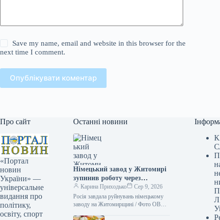
Save my name, email and website in this browser for the
next time I comment.
Опублікувати коментар
Про сайт
Останні новини
Інформ
К
С
П
«Портал
н
Німецький завод у Житомирі
новин
н
зупинив роботу через
України» —
н
російську атаку, що зачепило
Карина Приходько
Сер 9, 2026
універсальне
П
3500 працівників.
видання про
Росія завдала руйнувань німецькому
Л
заводу на Житомирщині / Фото ОВА
політику,
У
Ворог здійснив нічну масовану атаку
освіту, спорт
Р