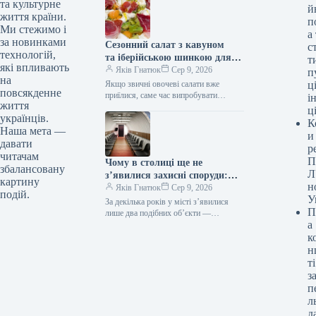
на Житомир. Внаслідок обстрілу
та культурне
й
постраждало…
життя країни.
п
Ми стежимо і
а
за новинками
Сезонний салат з кавуном
с
технологій,
та іберійською шинкою для
т
які впливають
цінителів вишуканих смаків
Яків Гнатюк
Сер 9, 2026
п
на
Якщо звичні овочеві салати вже
ці
повсякденне
приїлися, саме час випробувати
і
життя
поєднання, яке здобуло прихильність
ц
українців.
фудблогерів у всьому світі. Солодка
К
диня, вершковий сир…
Наша мета —
и
давати
р
читачам
П
Чому в столиці ще не
збалансовану
Л
з’явилися захисні споруди:
картину
н
відповідь спантеличить
Яків Гнатюк
Сер 9, 2026
подій.
У
За декілька років у місті з’явилися
П
лише два подібних об’єкти —
а
і їх розмістив бізнес. Укриття У Києві
досі практично відсутні мобільні
к
укриття, хоча ще минулого року…
н
ті
з
п
л
д