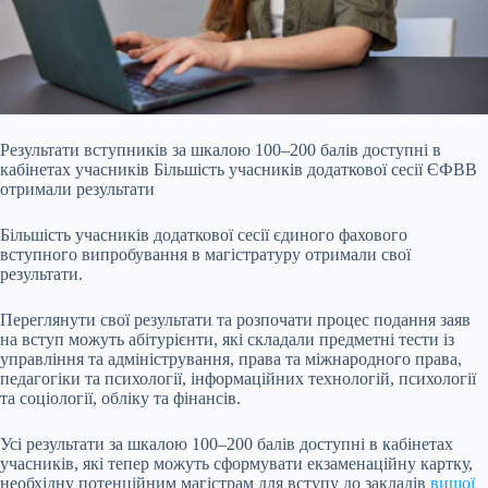
Результати вступників за шкалою 100–200 балів доступні в
кабінетах учасників Більшість учасників додаткової сесії ЄФВВ
отримали результати
Більшість учасників додаткової сесії єдиного фахового
вступного випробування в магістратуру отримали свої
результати.
Переглянути свої результати та розпочати процес подання заяв
на вступ можуть абітурієнти, які складали предметні тести із
управління та адміністрування, права та міжнародного права,
педагогіки та психології, інформаційних технологій,
психології
та соціології, обліку та фінансів.
Усі результати за шкалою 100–200 балів доступні в кабінетах
учасників, які тепер можуть сформувати екзаменаційну картку,
необхідну потенційним магістрам для вступу до закладів
вищої