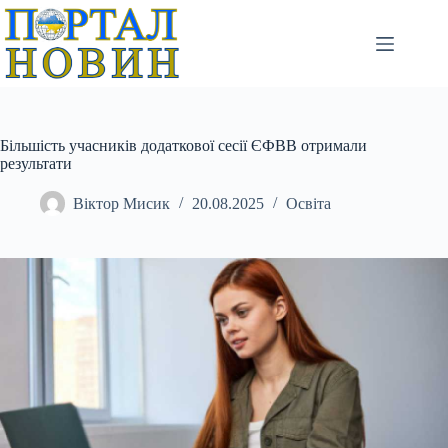
Перейти
до
вмісту
Більшість учасників додаткової сесії ЄФВВ отримали
результати
Віктор Мисик
20.08.2025
Освіта