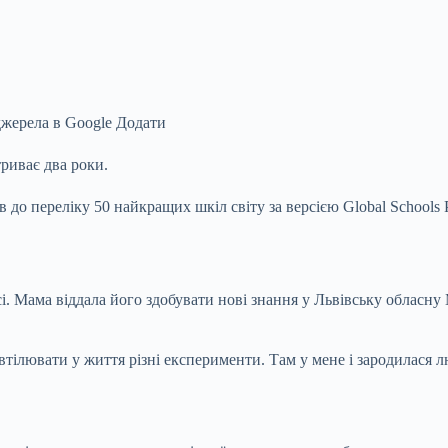
джерела в Google
Додати
риває два роки.
до переліку 50 найкращих шкіл світу за версією Global Schools 
і. Мама віддала його здобувати нові знання у Львівську обласну 
 втілювати у життя різні експерименти. Там у мене і зародилася 