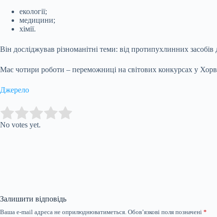
екології;
медицини;
хімії.
Він досліджував різноманітні теми: від протипухлинних засобів 
Має чотири роботи – переможниці на світових конкурсах у Хорват
Джерело
Submit Rating
Rate this item:
No votes yet.
Залишити відповідь
Ваша e-mail адреса не оприлюднюватиметься.
Обов’язкові поля позначені
*