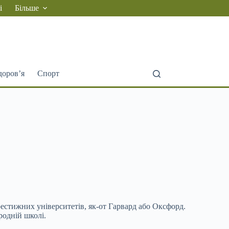
і
Більше
доров’я
Спорт
рестижних університетів, як-от Гарвард
або Оксфорд.
родній школі.