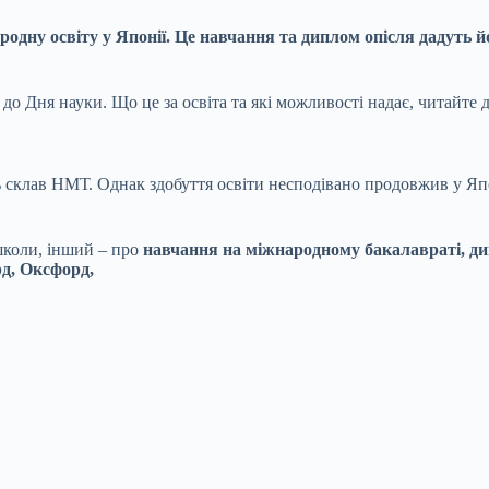
ародну освіту у Японії. Це навчання та диплом опісля дадуть
до Дня науки. Що це за освіта та які можливості надає, читайте д
ь склав НМТ. Однак здобуття освіти несподівано продовжив у Япо
школи, інший – про
навчання на міжнародному бакалавраті, ди
рд, Оксфорд,