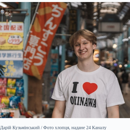
Дарій Кузьмінський / Фото хлопця, надане 24 Каналу