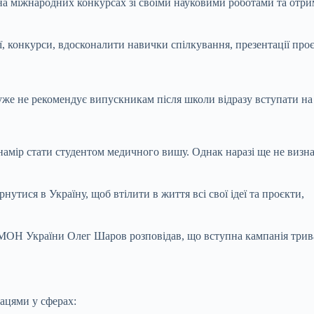
на міжнародних конкурсах зі своїми науковими роботами та отри
ії, конкурси, вдосконалити навички спілкування, презентації про
же не рекомендує випускникам після школи відразу вступати на 
амір стати студентом медичного вишу. Однак наразі ще не визнач
нутися в Україну, щоб втілити в життя всі свої ідеї та проєкти,
МОН України Олег Шаров розповідав, що вступна кампанія триват
ацями у сферах: