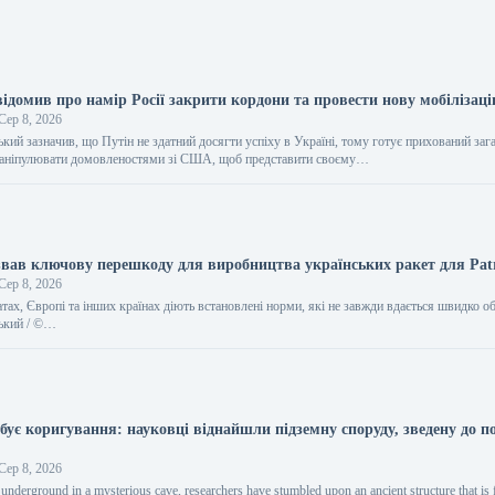
ідомив про намір Росії закрити кордони та провести нову мобілізаці
Сер 8, 2026
кий зазначив, що Путін не здатний досягти успіху в Україні, тому готує прихований заг
 маніпулювати домовленостями зі США, щоб представити своєму…
звав ключову перешкоду для виробництва українських ракет для Patr
Сер 8, 2026
х, Європі та інших країнах діють встановлені норми, які не завжди вдається швидко об
ький / ©…
бує коригування: науковці віднайшли підземну споруду, зведену до п
Сер 8, 2026
underground in a mysterious cave, researchers have stumbled upon an ancient structure that is 