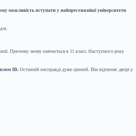
 йому можливість вступати у найпрестижніші університети
алі.
нії. Причому знову навчається в 11 класі. Наступного року
плом IB.
Останній насправді дуже цінний. Він відчиняє двері у