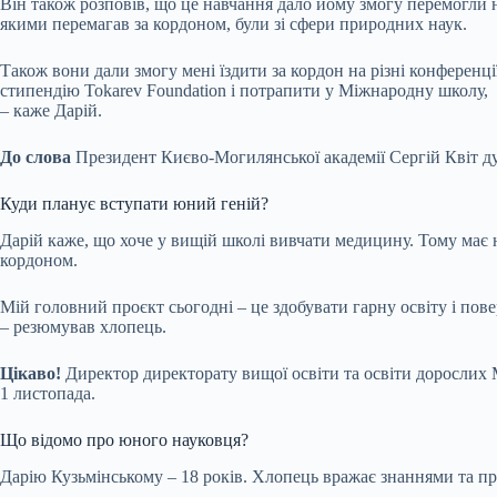
Він також розповів, що це навчання дало йому змогу перемогли 
якими перемагав за кордоном, були зі сфери природних наук.
Також вони дали змогу мені їздити за кордон на різні конференц
стипендію Tokarev Foundation і потрапити у Міжнародну школу,
– каже Дарій.
До слова
Президент Києво-Могилянської академії Сергій Квіт ду
Куди планує вступати юний геній?
Дарій каже, що хоче у вищій школі вивчати медицину. Тому має н
кордоном.
Мій головний проєкт сьогодні – це здобувати гарну освіту і повер
– резюмував хлопець.
Цікаво!
Директор директорату вищої освіти та освіти дорослих 
1 листопада.
Що відомо про юного науковця?
Дарію Кузьмінському – 18 років. Хлопець вражає знаннями та пр