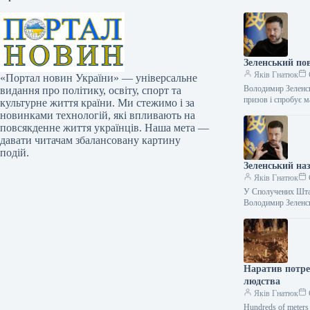
Зеленський пов
Яків Гнатюк
«Портал новин України» — універсальне
Володимир Зеленсь
видання про політику, освіту, спорт та
призов і спробує
культурне життя країни. Ми стежимо і за
новинками технологій, які впливають на
повсякденне життя українців. Наша мета —
давати читачам збалансовану картину
подій.
Зеленський на
Яків Гнатюк
У Сполучених Штата
Володимир Зеленс
Наратив потре
людства
Яків Гнатюк
Hundreds of meters 