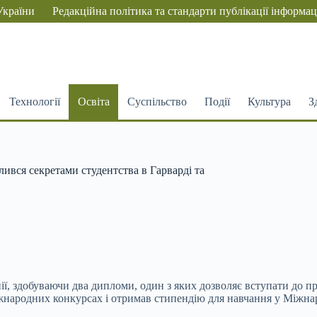
України
Редакційна політика та стандарти публікації інформац
Технології
Освіта
Суспільство
Події
Культура
З
лився секретами студентства в Гарварді та
ії, здобуваючи два дипломи, один з яких дозволяє вступати до п
міжнародних конкурсах і отримав стипендію для навчання у Міжна