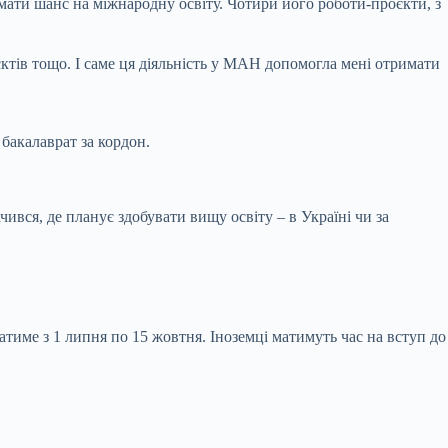
мати шанс на міжнародну освіту. Чотири його роботи-проєкти, з
єктів тощо. І саме ця діяльність у МАН допомогла мені отримати
бакалаврат за кордон.
ився, де планує здобувати вищу освіту – в Україні чи за
име з 1 липня по 15 жовтня. Іноземці матимуть час на вступ до