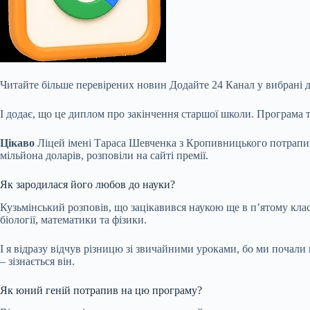
Читайте більше перевірених новин
Додайте 24 Канал у вибрані 
І додає, що це диплом про закінчення старшої школи. Програма т
Цікаво
Ліцей імені Тараса Шевченка з Кропивницького потрапив 
мільйона доларів, розповіли на сайті премії.
Як зародилася його любов до науки?
Кузьмінський розповів, що зацікавився наукою ще в п’ятому клас
біології, математики та фізики.
І я відразу відчув різницю зі звичайними уроками, бо ми почали
– зізнається він.
Як юний геній потрапив на цю програму?