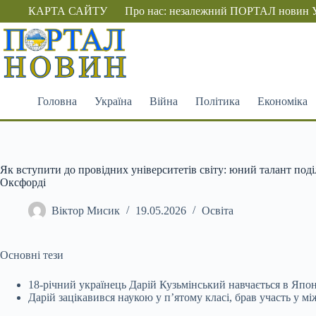
Перейти
КАРТА САЙТУ
Про нас: незалежний ПОРТАЛ новин 
до
вмісту
Головна
Україна
Війна
Політика
Економіка
Як вступити до провідних університетів світу: юний талант поді
Оксфорді
Віктор Мисик
19.05.2026
Освіта
Основні тези
18-річний українець Дарій Кузьмінський навчається в Япон
Дарій зацікавився наукою у п’ятому класі, брав участь у 