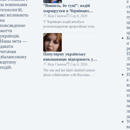
а
за новинками
“Воюють, бо тупі”: водій
с
технологій,
маршрутки в Чернівцях
т
які впливають
образив українських
Яків Гнатюк
Сер 6, 2026
п
на
захисників (відео)
У Чернівцях водій автобуса
ці
повсякденне
розповсюджував проросійські тези
і
життя
та потрапив до правоохоронців.
ц
українців.
«Дурні, за Зеленського воюють»:
К
у Чернівцях водій маршрутки
Наша мета —
и
висловився з неповагою до військових
давати
р
та їхніх близьких У Чернівцях…
читачам
П
Популярну українську
збалансовану
Л
виконавицю підозрюють у
картину
н
отриманні доходу в Російській
Яків Гнатюк
Сер 6, 2026
подій.
У
Федерації: Кажанна
The star and her label clarified rumors
П
висловила своє справжнє
about collaboration with Russians.
а
Kazhanna / © instagram.com/kazhanna_
ставлення.
Ukrainian singer Kazhanna responded
к
to…
н
ті
з
п
л
д
У
в