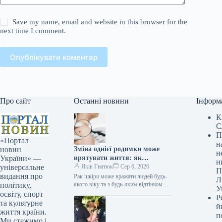
Save my name, email and website in this browser for the
next time I comment.
Опублікувати коментар
Про сайт
Останні новини
Інформ
К
С
П
«Портал
н
Зміна однієї родимки може
новин
н
врятувати життя: як
України» —
н
розпізнати меланому
Яків Гнатюк
Сер 6, 2026
універсальне
П
видання про
Рак шкіри може вражати людей будь-
Л
якого віку та з будь-яким відтінком
політику,
У
шкіри. З’ясуйте, які прояви меланоми
освіту, спорт
Р
не слід ігнорувати. Симптоми
та культурне
й
і профілактика меланоми /…
життя країни.
п
Ми стежимо і