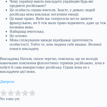
Чому українці мають викладати українцям будь-які
предмети російською?
Це особиста справа вчителя. Знаєте, у деяких людей
російська мова викликає негативні емоції.
Це ваше право. Якби вас попросили вести заняття
французькою, ви б теж мали право відмовити, адже це теж
іноземна мова.
Найкраща вчителька.
Це основи.
Мова спілкування завжди відображає ідентичність
особистості. Тобто те, ким людина себе вважає. Великої
поваги викладачу.
Викладачка Наталя, своєю чергою, пояснила, що не володіє
навичками пояснення філологічних термінів російською, хоча в
побуті й сама використовує російську. Однак вона не є
викладачем цієї мови.
Джерело
Submit Rating
Rate this item:
No votes yet.