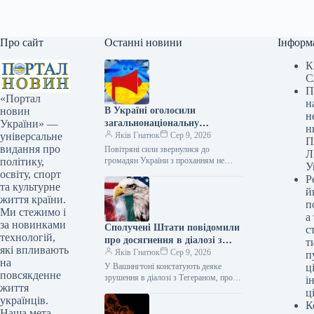
Про сайт
Останні новини
Інформ
К
С
П
«Портал
н
В Україні оголосили
новин
н
загальнонаціональну
України» —
н
повітряну тривогу:
Яків Гнатюк
Сер 9, 2026
універсальне
П
попередження про небезпеку
видання про
Повітряні сили звернулися до
Л
балістичних ракет з півдня.
громадян України з проханням не
політику,
У
нехтувати сигналами тривоги та
освіту, спорт
Р
перебувати у безпечних місцях.
та культурне
й
Сирена / ©…
життя країни.
п
Ми стежимо і
а
за новинками
Сполучені Штати повідомили
с
технологій,
про досягнення в діалозі з
т
які впливають
Іраном: Венс поділився
Яків Гнатюк
Сер 9, 2026
п
на
подробицями перебігу подій.
У Вашингтоні констатують деяке
ці
повсякденне
зрушення в діалозі з Тегераном, проте
і
життя
підкреслюють, що говорити про
ц
українців.
остаточне завершення суперечки ще
К
передчасно. США…
Наша мета —