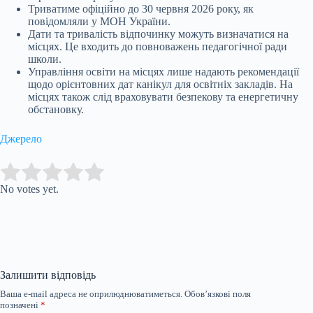
Триватиме офіційно до 30 червня 2026 року, як
повідомляли у МОН України.
Дати та тривалість відпочинку можуть визначатися на
місцях. Це входить до повноважень педагогічної ради
школи.
Управління освіти на місцях лише надають рекомендації
щодо орієнтовних дат канікул для освітніх закладів. На
місцях також слід враховувати безпекову та енергетичну
обстановку.
Джерело
Submit Rating
Rate this item:
No votes yet.
Залишити відповідь
Ваша e-mail адреса не оприлюднюватиметься.
Обов’язкові поля
позначені
*