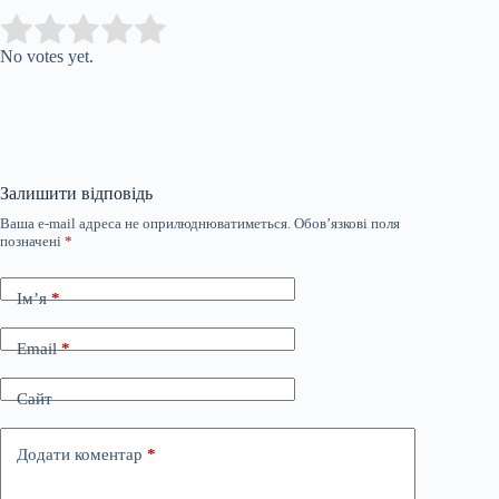
Submit Rating
Rate this item:
No votes yet.
Залишити відповідь
Ваша e-mail адреса не оприлюднюватиметься.
Обов’язкові поля
позначені
*
Ім’я
*
Email
*
Сайт
Додати коментар
*