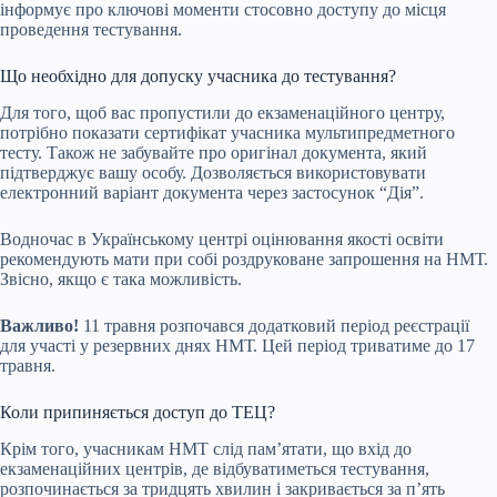
інформує про ключові моменти стосовно доступу до місця
проведення тестування.
Що необхідно для допуску учасника до тестування?
Для того, щоб вас пропустили до екзаменаційного центру,
потрібно показати сертифікат учасника мультипредметного
тесту. Також не забувайте про оригінал документа, який
підтверджує вашу особу. Дозволяється використовувати
електронний варіант документа через застосунок “Дія”.
Водночас в Українському центрі оцінювання якості освіти
рекомендують мати при собі роздруковане запрошення на НМТ.
Звісно, якщо є така можливість.
Важливо!
11 травня розпочався додатковий період реєстрації
для участі у резервних днях НМТ. Цей період триватиме до 17
травня.
Коли припиняється доступ до ТЕЦ?
Крім того, учасникам НМТ слід пам’ятати, що вхід до
екзаменаційних центрів, де відбуватиметься тестування,
розпочинається за тридцять хвилин і закривається за п’ять