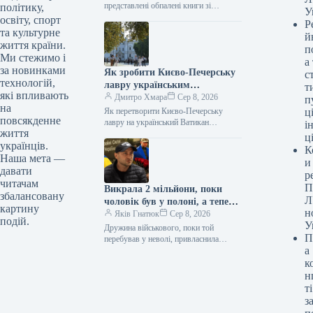
російського обстрілу.
представлені обпалені книги зі
політику,
У
знищеного складу в Харкові
освіту, спорт
Р
08.08.2026 08:54 Укрінформ “Фабула”
та культурне
й
та інші видавничі…
життя країни.
п
Ми стежимо і
а
за новинками
Як зробити Києво-Печерську
с
технологій,
лавру українським
т
які впливають
Ватиканом
Дмитро Хмара
Сер 8, 2026
п
на
Як перетворити Києво-Печерську
ці
повсякденне
лавру на український Ватикан
і
життя
08.08.2026 09:00 Укрінформ Послам
ц
українців.
України роз’яснили, що вони можуть
К
зробити для цього Під…
Наша мета —
и
давати
р
читачам
П
Викрала 2 мільйони, поки
збалансовану
Л
чоловік був у полоні, а тепер
картину
н
претендує на аліменти з його
Яків Гнатюк
Сер 8, 2026
подій.
У
мізерної пенсії: цинічна
Дружина військового, поки той
П
історія з колишньою
перебував у неволі, привласнила
а
мільйони, а зараз змушує його
дружиною військового.
сплачувати аліменти з незначної пенсії.
к
Привласнила виплати на мільйони
н
та витягує останні…
ті
з