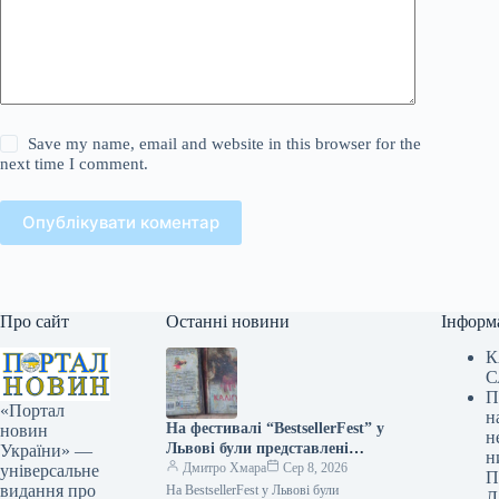
Save my name, email and website in this browser for the
next time I comment.
Опублікувати коментар
Про сайт
Останні новини
Інформ
К
С
П
«Портал
н
На фестивалі “BestsellerFest” у
новин
н
Львові були представлені
України» —
н
обгорілі книги з харківського
Дмитро Хмара
Сер 8, 2026
універсальне
П
складу, який постраждав від
видання про
На BestsellerFest у Львові були
Л