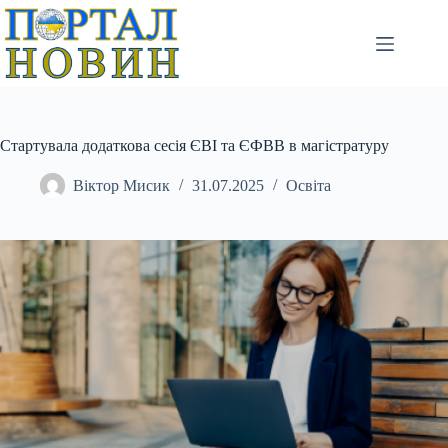
Перейти
до
вмісту
Стартувала додаткова сесія ЄВІ та ЄФВВ в магістратуру
Віктор Мисик
31.07.2025
Освіта