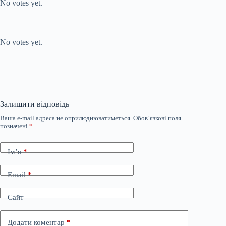
No votes yet.
Submit Rating
Rate this item:
No votes yet.
Залишити відповідь
Ваша e-mail адреса не оприлюднюватиметься.
Обов’язкові поля
позначені
*
Ім’я
*
Email
*
Сайт
Додати коментар
*