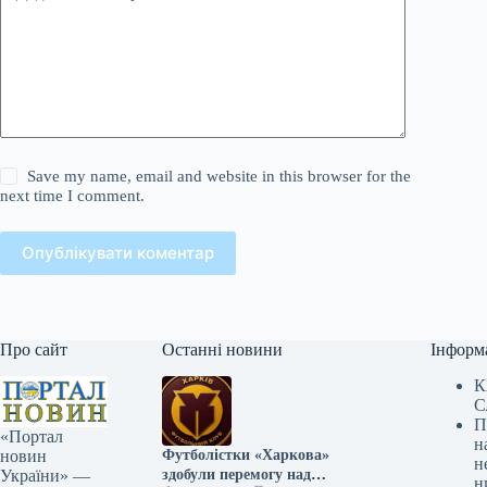
Save my name, email and website in this browser for the
next time I comment.
Опублікувати коментар
Про сайт
Останні новини
Інформ
К
С
П
«Портал
н
Футболістки «Харкова»
новин
н
здобули перемогу над
України» —
н