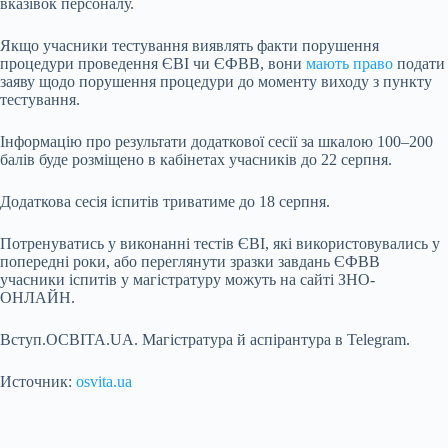
вказівок персоналу.
Якщо учасники тестування виявлять факти порушення
процедури проведення ЄВІ чи ЄФВВ, вони
мають право
подати
заяву щодо порушення процедури до моменту виходу з пункту
тестування.
Інформацію про результати додаткової сесії за шкалою 100–200
балів буде розміщено в кабінетах учасників до 22 серпня.
Додаткова сесія іспитів триватиме до 18 серпня.
Потренуватись у виконанні тестів ЄВІ, які використовувались у
попередні роки, або переглянути зразки завдань ЄФВВ
учасники іспитів у магістратуру можуть на сайті ЗНО-
ОНЛАЙН.
Вступ.ОСВІТА.UA. Магістратура й аспірантура в Telegram.
Источник:
osvita.ua
Submit Rating
Rate this
item: