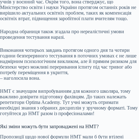
учнів у воєнний час. Окрім того, вона стверджує, що
Міністерство освіти і науки України протягом останніх років не
вирішило актуальних освітніх проблем, таких як компенсація
освітніх втрат, підвищення заробітної плати вчителям тощо.
Народна обраниця також згадала про нереалістичні умови
проведення тестування наразі.
Виконання чотирьох завдань протягом одного дня та чотири
години безперервного тестування в поточних умовах є не лише
надмірним психологічним викликом, але й прямим ризиком для
безпеки через можливі переривання іспиту під час тривог або
потребу переміщення в укриття,
– наголосила вона.
НМТ є значущим випробуванням для кожного школяра, тому
важливо довірити підготовку фахівцям. До таких належать
репетитори Optima Academy. Тут учні можуть отримати
необхідні знання з обраних дисциплін у зручному форматі. Тому
готуйтеся до НМТ разом із професіоналами!
Які зміни можуть бути запроваджені на НМТ?
Пропозиції щодо нової формули НМТ мали б бути втілені