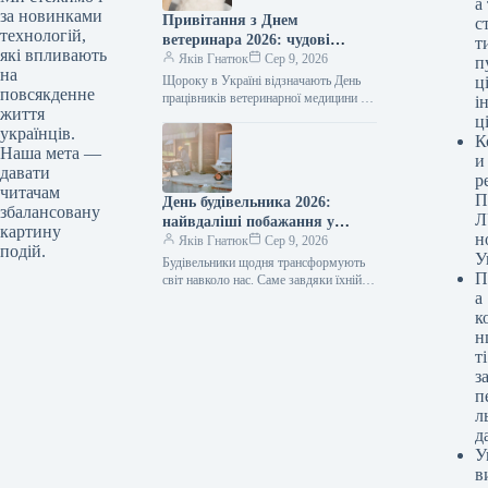
а
за новинками
Привітання з Днем
с
технологій,
ветеринара 2026: чудові
т
які впливають
побажання прозою, віршами
Яків Гнатюк
Сер 9, 2026
п
на
та власними словами
Щороку в Україні відзначають День
ці
повсякденне
працівників ветеринарної медицини —
і
життя
професійне свято людей, котрі
ц
українців.
щоденно опікуються здоров’ям
К
домашніх улюбленців, худоби та навіть
Наша мета —
и
диких тварин.…
давати
р
читачам
П
День будівельника 2026:
збалансовану
Л
найвдаліші побажання у
картину
н
прозі, віршах та листівках
Яків Гнатюк
Сер 9, 2026
подій.
У
для творців майбутнього
Будівельники щодня трансформують
П
світ навколо нас. Саме завдяки їхній
а
праці з’являються нові оселі, освітні
заклади, медичні установи,
к
шляхопроводи та дороги.…
н
ті
з
п
л
д
У
в