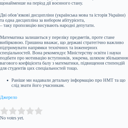
щонайменше на період дії воєнного стану.
Дві обов’язкові дисципліни (українська мова та історія України)
та одна дисципліна за вибором абітурієнта,
– таку пропозицію висувають народні депутати.
Математика залишиться у переліку предметів, проте стане
вибірковою. Гришина вважає, що державі стратегічно важливо
підтримувати напрямки технічних та інженерних
спеціальностей. Вона рекомендує Міністерству освіти і науки
подбати про мотивацію вступників, зокрема, шляхом збільшення
вагового коефіцієнта балу з математики, підвищення стипендій
для студентів цих спеціальностей тощо.
Раніше ми надавали детальну інформацію про НМТ та що
слід знати його учасникам.
Джерело
Submit Rating
Rate this item:
No votes yet.