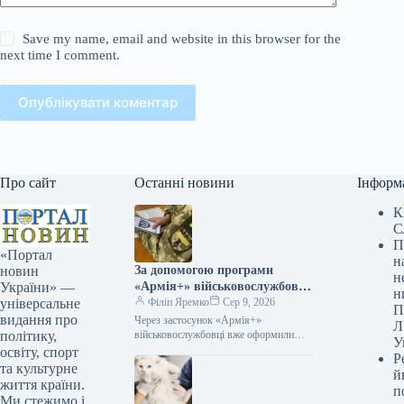
Save my name, email and website in this browser for the
next time I comment.
Опублікувати коментар
Про сайт
Останні новини
Інформ
К
С
П
«Портал
н
За допомогою програми
новин
н
«Армія+» військовослужбовці
України» —
н
вже оформили приблизно 3
Філіп Яремко
Сер 9, 2026
універсальне
П
мільйони рапортів.
видання про
Через застосунок «Армія+»
Л
військовослужбовці вже оформили
політику,
У
приблизно 3 мільйони рапортів
освіту, спорт
Р
09.08.2026 04:07 Укрінформ За два
та культурне
й
роки функціонування «Армія+»
життя країни.
п
військовослужбовці направили…
Ми стежимо і