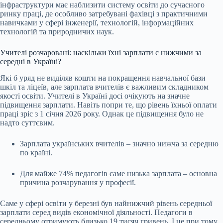
інфраструктури має наблизити систему освіти до сучасного
ринку праці, де особливо затребувані фахівці з практичними
навичками у сфері інженерії, технологій, інформаційних
технологій та природничих наук.
Учителі розчаровані: наскільки їхні зарплати є нижчими за
середні в Україні?
Які б уряд не виділяв кошти на покращення навчальної бази
шкіл та ліцеїв, але зарплата вчителів є важливим складником
якості освіти. Учителі в Україні досі очікують на значне
підвищення зарплати. Навіть попри те, що рівень їхньої оплати
праці зріс з 1 січня 2026 року. Однак це підвищення було не
надто суттєвим.
Зарплата українських вчителів – значно нижча за середню
по країні.
Для майже 74% педагогів саме низька зарплата – основна
причина розчарування у професії.
Саме у сфері освіти у березні був найнижчий рівень середньої
зарплати серед видів економічної діяльності. Педагоги в
середньому отримують близько 19 тисяч гривень. І це при тому,