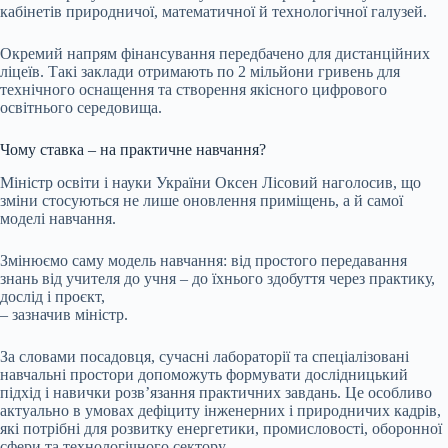
кабінетів природничої, математичної й технологічної галузей.
Окремий напрям фінансування передбачено для дистанційних
ліцеїв. Такі заклади отримають по 2 мільйони гривень для
технічного оснащення та створення якісного цифрового
освітнього середовища.
Чому ставка – на практичне навчання?
Міністр освіти і науки України Оксен Лісовий наголосив, що
зміни стосуються не лише оновлення приміщень, а й самої
моделі навчання.
Змінюємо саму модель навчання: від простого передавання
знань від учителя до учня – до їхнього здобуття через практику,
дослід і проєкт,
– зазначив міністр.
За словами посадовця, сучасні лабораторії та спеціалізовані
навчальні простори допоможуть формувати дослідницький
підхід і навички розв’язання практичних завдань. Це особливо
актуально в умовах дефіциту інженерних і природничих кадрів,
які потрібні для розвитку енергетики, промисловості, оборонної
сфери та технологічного сектору.