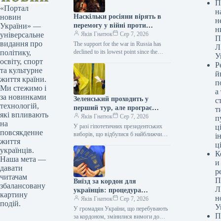
П
«Портал
н
Наскільки росіяни вірять в
новин
н
перемогу у війні проти
України» —
н
України: результати
Яків Гнатюк
Сер 7, 2026
універсальне
П
опитування викликали подив
видання про
The support for the war in Russia has
Л
declined to its lowest point since the
політику,
У
invasion began. Kremlin / ©…
освіту, спорт
Р
та культурне
й
життя країни.
п
Ми стежимо і
а
за новинками
Зеленський проходить у
с
технологій,
перший тур, але програє
т
які впливають
Залужному та Федорову в
Яків Гнатюк
Сер 7, 2026
п
на
другому: нове соцопитування
У разі гіпотетичних президентських
ці
повсякденне
виборів, що відбулися б найближчим
і
життя
часом, Володимир Зеленський здобув
ц
українців.
би перемогу в першому турі, проте
К
програв би у другому турі Валерію
Наша мета —
и
Залужному, Михайлу…
давати
р
читачам
П
Виїзд за кордон для
збалансовану
Л
українців: процедура
картину
н
оформлення паспорта стала
Яків Гнатюк
Сер 7, 2026
подій.
У
легшою, які зміни сталися
У громадян України, що перебувають
П
за кордоном, змінилися вимоги до