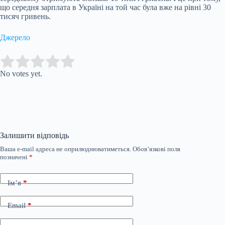
що середня зарплата в Україні на той час була вже на рівні 30
тисяч гривень.
Джерело
Submit Rating
Rate this item:
No votes yet.
Залишити відповідь
Ваша e-mail адреса не оприлюднюватиметься.
Обов’язкові поля
позначені
*
Ім’я
*
Email
*