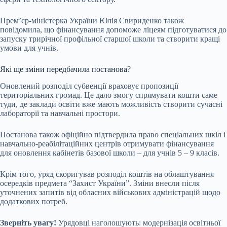
Прем’єр-міністерка України Юлія Свириденко також
повідомила, що фінансування допоможе ліцеям підготуватися до
запуску трирічної профільної старшої школи та створити кращі
умови для учнів.
Які ще зміни передбачила постанова?
Оновлений розподіл субвенції враховує пропозиції
територіальних громад. Це дало змогу спрямувати кошти саме
туди, де заклади освіти вже мають можливість створити сучасні
лабораторії та навчальні простори.
Постанова також офіційно підтвердила право спеціальних шкіл і
навчально-реабілітаційних центрів отримувати фінансування
для оновлення кабінетів базової школи – для учнів 5 – 9 класів.
Крім того, уряд скоригував розподіл коштів на облаштування
осередків предмета “Захист України”. Зміни внесли після
уточнених запитів від обласних військових адміністрацій щодо
додаткових потреб.
Зверніть увагу!
Урядовці наголошують: модернізація освітньої