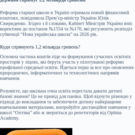
Реформа старшої школи в Україні отримала новий фінансовий
поштовх, повідомила Прем’єр-міністр України Юлія
Свириденко. Згідно з її словами, Кабінет Міністрів України вніс
корективи до постанов №1554 та №170, які регулюють розподіл
субвенції “Нова українська школа” на 2026 рік.
Куди спрямують 1,2 мільярда гривень?
Основна частина коштів піде на формування сучасних освітніх
просторів у ліцеях, які беруть участь у пілотуванні реформи
профільної середньої освіти. Йдеться перш за все про оновлення
природничих, інформатичних та технологічних напрямів
навчання.
Розумієте, що шкільна очна освіта перестала давати дитині
базові знання? Це не привід для паніки. Щоб відчути різницю у
підході до викладання та забезпечити дитину найкращими
навчальними матеріалами, випробуйте дистанційне навчання у
школі “Оптіма” або ж зверніться до репетиторів від Optima
Academy.