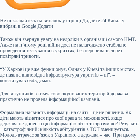
Не покладайтесь на випадок у стрічці
Додайте 24 Канал у
вибрані в Google
Додати
Також він звернув увагу на недоліки в організації самого НМТ.
Адже на п’ятому році війни досі не налагоджено стабільне
проведення тестування в укриттях, без переривань через
повітряні тривоги.
“У Харкові це вже функціонує. Однак у Києві та інших містах,
де наявна відповідна інфраструктура укриттів – ні”, –
констатував омбудсман.
Для вступників з тимчасово окупованих територій держава
практично не провела інформаційної кампанії.
Формальна наявність інформації на сайті – це не рішення. Як
діти мають дізнатися про свої права та можливості, якщо
держава не донесла цю інформацію чітко та зрозуміло? Результат
– катастрофічний: кількість абітурієнтів з ТОТ зменшується.
Молодь втрачає зв’язок з Україною, а держава – час. При цьому