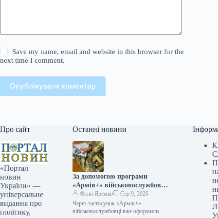
Save my name, email and website in this browser for the
next time I comment.
Опублікувати коментар
Про сайт
Останні новини
Інформ
К
С
П
«Портал
н
За допомогою програми
новин
н
«Армія+» військовослужбовці
України» —
н
вже оформили приблизно 3
Філіп Яремко
Сер 9, 2026
універсальне
П
мільйони рапортів.
видання про
Через застосунок «Армія+»
Л
військовослужбовці вже оформили
політику,
У