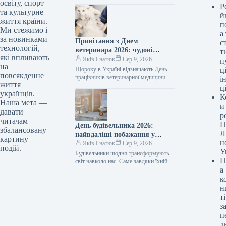
приблизно 3 мільйони рапортів
освіту, спорт
Р
09.08.2026 04:07 Укрінформ За два
та культурне
й
роки функціонування «Армія+»
життя країни.
п
військовослужбовці направили…
Ми стежимо і
а
за новинками
Привітання з Днем
с
технологій,
ветеринара 2026: чудові
т
які впливають
побажання прозою, віршами
Яків Гнатюк
Сер 9, 2026
п
на
та власними словами
Щороку в Україні відзначають День
ці
повсякденне
працівників ветеринарної медицини —
і
життя
професійне свято людей, котрі
ц
українців.
щоденно опікуються здоров’ям
К
домашніх улюбленців, худоби та навіть
Наша мета —
и
диких тварин.…
давати
р
читачам
П
День будівельника 2026:
збалансовану
Л
найвдаліші побажання у
картину
н
прозі, віршах та листівках
Яків Гнатюк
Сер 9, 2026
подій.
У
для творців майбутнього
Будівельники щодня трансформують
П
світ навколо нас. Саме завдяки їхній
а
праці з’являються нові оселі, освітні
заклади, медичні установи,
к
шляхопроводи та дороги.…
н
ті
з
п
л