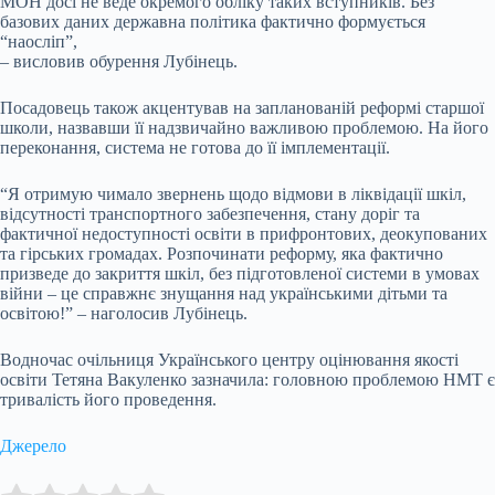
МОН досі не веде окремого обліку таких вступників. Без
базових даних державна політика фактично формується
“наосліп”,
– висловив обурення Лубінець.
Посадовець також акцентував на запланованій реформі старшої
школи, назвавши її надзвичайно важливою проблемою. На його
переконання, система не готова до її імплементації.
“Я отримую чимало звернень щодо відмови в ліквідації шкіл,
відсутності транспортного забезпечення, стану доріг та
фактичної недоступності освіти в прифронтових, деокупованих
та гірських громадах. Розпочинати реформу, яка фактично
призведе до закриття шкіл, без підготовленої системи в умовах
війни – це справжнє знущання над українськими дітьми та
освітою!” – наголосив Лубінець.
Водночас очільниця Українського центру оцінювання якості
освіти Тетяна Вакуленко зазначила: головною проблемою НМТ є
тривалість його проведення.
Джерело