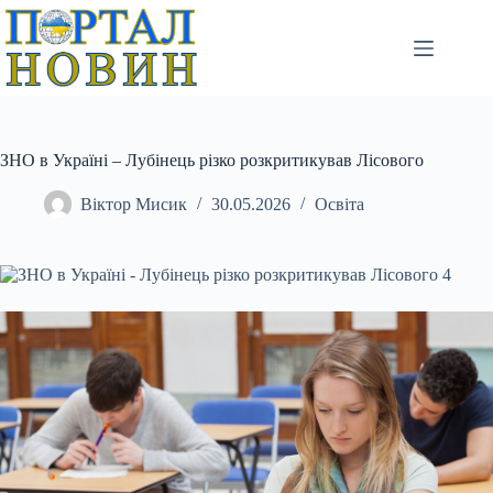
Перейти
до
вмісту
ЗНО в Україні – Лубінець різко розкритикував Лісового
Віктор Мисик
30.05.2026
Освіта