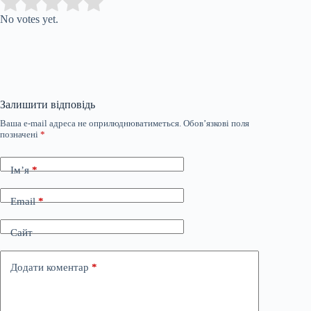
Submit Rating
Rate this item:
No votes yet.
Залишити відповідь
Ваша e-mail адреса не оприлюднюватиметься.
Обов’язкові поля
позначені
*
Ім’я
*
Email
*
Сайт
Додати коментар
*