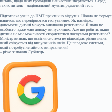
питань, щодо яких громадяни найчастіше звертаються. Серед
таких питань – національний мультипредметний тест.
Підготовка учнів до НМТ практично відсутня. Школа не формує
навичок, що перевіряються тестуванням. Як наслідок,
допомогти дитині можуть виключно репетитори. Я знаю це
особисто, адже маю доньку-випускницю. Але що робити, якщо
дитина не має можливості скористатися послугами репетитора?
Міністр визнав, що освітня система не відповідає рівню знань,
який очікується від випускників шкіл. Це парадокс системи,
який потребує негайного виправлення!
– різко зазначив Лубінець.