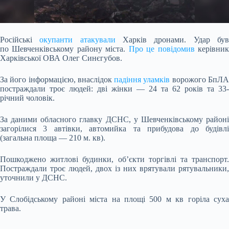
Російські
окупанти атакували
Харків дронами. Удар бу
по Шевченківському району міста.
Про це повідомив
керівни
Харківської ОВА Олег Синєгубов.
За його інформацією,
внаслідок
падіння уламків
ворожого БпЛ
постраждали троє людей: дві жінки — 24 та 62 років та 33-
річний чоловік.
За даними обласного главку ДСНС, у Шевченківському районі
загорілися 3 автівки, автомийка та прибудова до будівлі
(загальна площа — 210 м. кв).
Пошкоджено житлові будинки, об’єкти торгівлі та транспорт.
Постраждали троє людей, двох із них врятували рятувальники,
уточнили у ДСНС.
У Слобідському районі міста на площі 500 м кв горіла суха
трава.