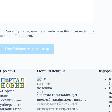
Save my name, email and website in this browser for the
next time I comment.
Опублікувати коментар
Про сайт
Останні новини
Інформ
К
С
П
«Портал
н
Як назвати чоловіка цієї
новин
н
професії українською: швець,
України» —
н
швак, швачка чи швач
Віктор Мисик
Сер 7, 2026
універсальне
П
видання про
Як іменувати цю спеціальність? /
Л