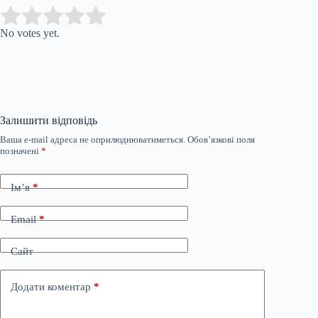
Submit Rating
Rate this item:
No votes yet.
Залишити відповідь
Ваша e-mail адреса не оприлюднюватиметься.
Обов’язкові поля
позначені
*
Ім’я
*
Email
*
Сайт
Додати коментар
*