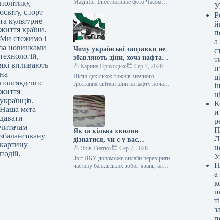
Magnific. Ілюстративне фото Часом
політику,
У
здається, що всі, хто займається
освіту, спорт
Р
шиттям, – це просто “швачки”.
та культурне
й
Однак…
життя країни.
п
Ми стежимо і
а
за новинками
Чому українські заправки не
с
технологій,
збавляють ціни, хоча нафта
т
які впливають
подешевшала
Карина Приходько
Сер 7, 2026
п
на
Після декількох тижнів значного
ці
повсякденне
зростання світові ціни на нафту почали
і
життя
спадати на фоні дипломатичних
ц
українців.
сигналів стосовно Ірану та Ормузької
К
протоки.…
Наша мета —
и
давати
р
читачам
П
Як за кілька хвилин
збалансовану
Л
дізнатися, чи є у вас
картину
н
банківська позика: легкий
Яків Гнатюк
Сер 7, 2026
подій.
У
посібник
Звіт НБУ допоможе онлайн перевірити
П
частину банківських зобов’язань, але
а
не замінить повноцінну верифікацію
всіх можливих позик. Гроші / ©
к
Pixabay…
н
ті
з
п