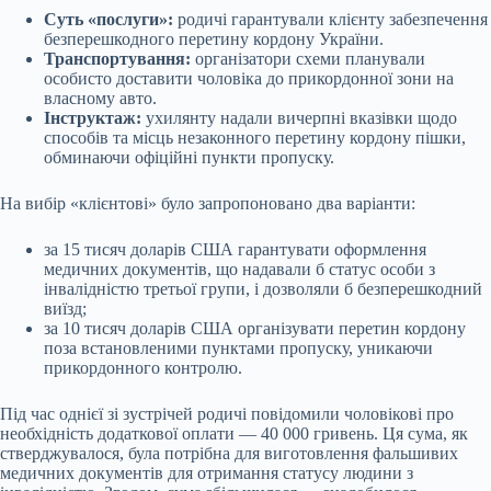
Суть «послуги»:
родичі гарантували клієнту забезпечення
безперешкодного перетину кордону України.
Транспортування:
організатори схеми планували
особисто доставити чоловіка до прикордонної зони на
власному авто.
Інструктаж:
ухилянту надали вичерпні вказівки щодо
способів та місць незаконного перетину кордону пішки,
обминаючи офіційні пункти пропуску.
На вибір «клієнтові» було запропоновано два варіанти:
за 15 тисяч доларів США гарантувати оформлення
медичних документів, що надавали б статус особи з
інвалідністю третьої групи, і дозволяли б безперешкодний
виїзд;
за 10 тисяч доларів США організувати перетин кордону
поза встановленими пунктами пропуску, уникаючи
прикордонного контролю.
Під час однієї зі зустрічей родичі повідомили чоловікові про
необхідність додаткової оплати — 40 000 гривень. Ця сума, як
стверджувалося, була потрібна для виготовлення фальшивих
медичних документів для отримання статусу людини з