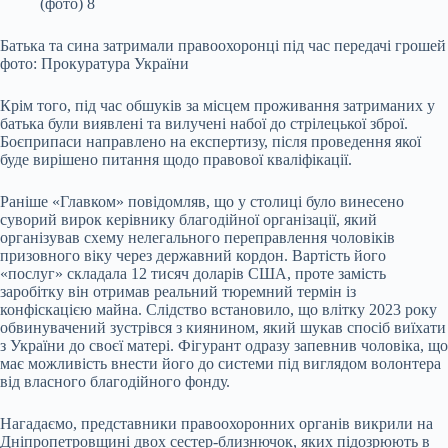
Батька та сина затримали правоохоронці під час передачі грошей
фото: Прокуратура України
Крім того, під час обшуків за місцем проживання затриманих у
батька були виявлені та вилучені набої до стрілецької зброї.
Боєприпаси направлено на експертизу, після проведення якої
буде вирішено питання щодо правової кваліфікації.
Раніше «Главком» повідомляв, що у столиці було винесено
суворий вирок керівнику благодійної організації, який
організував схему нелегального переправлення чоловіків
призовного віку через державний кордон. Вартість його
«послуг» складала 12 тисяч доларів США, проте замість
заробітку він отримав реальний тюремний термін із
конфіскацією майна. Слідство встановило, що влітку 2023 року
обвинувачений зустрівся з киянином, який шукав спосіб виїхати
з України до своєї матері. Фігурант одразу запевнив чоловіка, що
має можливість внести його до системи під виглядом волонтера
від власного благодійного фонду.
Нагадаємо, представники правоохоронних органів викрили на
Дніпропетровщині двох сестер-близнючок, яких підозрюють в