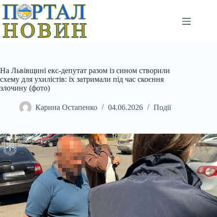
Перейти
до
вмісту
На Львівщині екс-депутат разом із сином створили
схему для ухилістів: їх затримали під час скоєння
злочину (фото)
Карина Остапенко
04.06.2026
Події