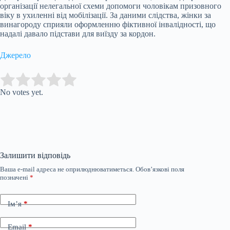
організації нелегальної схеми допомоги чоловікам призовного
віку в ухиленні від мобілізації. За даними слідства, жінки за
винагороду сприяли оформленню фіктивної інвалідності, що
надалі давало підстави для виїзду за кордон.
Джерело
Submit Rating
Rate this item:
No votes yet.
Залишити відповідь
Ваша e-mail адреса не оприлюднюватиметься.
Обов’язкові поля
позначені
*
Ім’я
*
Email
*