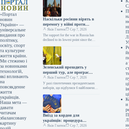
К
С
П
«Портал
н
Наскільки росіяни вірять в
новин
н
перемогу у війні проти
України» —
н
України: результати
Яків Гнатюк
Сер 7, 2026
універсальне
П
опитування викликали подив
видання про
The support for the war in Russia has
Л
declined to its lowest point since the
політику,
У
invasion began. Kremlin / ©…
освіту, спорт
Р
та культурне
й
життя країни.
п
Ми стежимо і
а
за новинками
Зеленський проходить у
с
технологій,
перший тур, але програє
т
які впливають
Залужному та Федорову в
Яків Гнатюк
Сер 7, 2026
п
на
другому: нове соцопитування
У разі гіпотетичних президентських
ці
повсякденне
виборів, що відбулися б найближчим
і
життя
часом, Володимир Зеленський здобув
ц
українців.
би перемогу в першому турі, проте
К
програв би у другому турі Валерію
Наша мета —
и
Залужному, Михайлу…
давати
р
читачам
П
Виїзд за кордон для
збалансовану
Л
українців: процедура
картину
н
оформлення паспорта стала
Яків Гнатюк
Сер 7, 2026
подій.