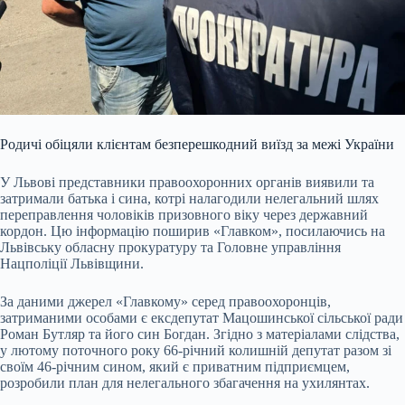
Родичі обіцяли клієнтам безперешкодний виїзд за межі України
У Львові представники правоохоронних органів виявили та
затримали батька і сина, котрі налагодили нелегальний шлях
переправлення чоловіків призовного віку через державний
кордон. Цю інформацію поширив «Главком», посилаючись на
Львівську обласну прокуратуру та Головне управління
Нацполіції Львівщини.
За даними джерел «Главкому» серед правоохоронців,
затриманими особами є ексдепутат Мацошинської сільської ради
Роман Бутляр та його син Богдан. Згідно з матеріалами слідства,
у лютому поточного року 66-річний колишній депутат разом зі
своїм 46-річним сином, який є приватним підприємцем,
розробили план для нелегального збагачення на ухилянтах.