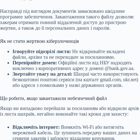
Насправді під виглядом документів замасковано шкідливе
програмне забезпечення. Завантаження такого файлу дозволяє
хакерам отримати повний віддалений доступ до пристрою
жертви, а також до її персональних даних і паролів.
Як не стати жертвою кіберзлочинців
Ігноруйте підозрілі листи:
Не відкривайте вкладені
файли, архіви та не переходьте за посиланнями.
Перевіряйте домен:
Офіційні листи від НБУ надходять
виключно з корпоративних адрес у домені @bank.gov.ua.
Звертайте увагу на деталі:
Шахраї часто використовують
безкоштовні поштові сервіси (на кшталт gmail.com, ukr.net)
або адреси з помилками у назві державних органів.
Що робити, якщо завантажили небезпечний файл
Якщо ви випадково перейшли за посиланням або відкрили архів
із листа шахраїв, негайно виконайте такі кроки для захисту:
Відключіть інтернет:
Вимкніть Wi-Fi або витягніть
мережевий кабель. Це зупинить передачу ваших даних на
сервери хакерів і заблокує віддалене керування.