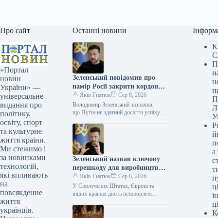
Про сайт
Останні новини
Інформ
К
С
П
«Портал
н
Зеленський повідомив про
новин
н
намір Росії закрити кордони
України» —
н
та провести нову мобілізацію.
Яків Гнатюк
Сер 8, 2026
універсальне
П
видання про
Володимир Зеленський зазначив,
Л
що Путін не здатний досягти успіху
політику,
У
в Україні, тому готує прихований
освіту, спорт
Р
загальний призов і спробує
та культурне
й
маніпулювати домовленостями
життя країни.
п
зі США, щоб представити своєму…
Ми стежимо і
а
за новинками
Зеленський назвав ключову
с
технологій,
перешкоду для виробництва
т
які впливають
українських ракет для Patriot.
Яків Гнатюк
Сер 8, 2026
п
на
У Сполучених Штатах, Європі та
ці
повсякденне
інших країнах діють встановлені
і
життя
норми, які не завжди вдається швидко
ц
українців.
обійти. Володимир Зеленський / ©…
К