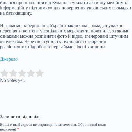
йшлося про прохання від Буданова «надати активну медійну та
інформаційну підтримку» для повернення українських громадян
на батьківщину.
Нагадаємо, кіберполіція України закликала громадян уважно
перевіряти контент у соціальних мережах та пояснила, за якими
ознаками можна розпізнати фото й відео, згенеровані штучним
інтелектом. Через доступність технологій створення
реалістичних підробок тепер займає лічені хвилини.
Джерело
Submit Rating
Rate this item:
No votes yet.
Залишити відповідь
Ваша e-mail адреса не оприлюднюватиметься.
Обов’язкові поля
позначені
*