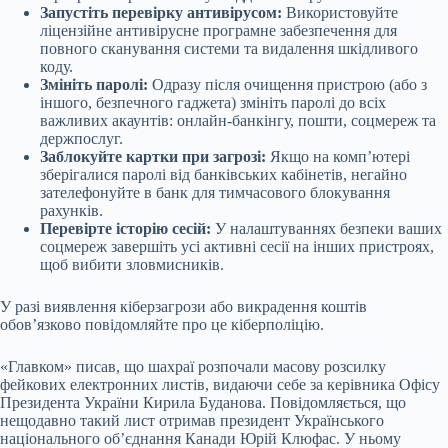
Запустіть перевірку антивірусом:
Використовуйте
ліцензійне антивірусне програмне забезпечення для
повного сканування системи та видалення шкідливого
коду.
Змініть паролі:
Одразу після очищення пристрою (або з
іншого, безпечного гаджета) змініть паролі до всіх
важливих акаунтів: онлайн-банкінгу, пошти, соцмереж та
держпослуг.
Заблокуйте картки при загрозі:
Якщо на комп’ютері
зберігалися паролі від банківських кабінетів, негайно
зателефонуйте в банк для тимчасового блокування
рахунків.
Перевірте історію сесій:
У налаштуваннях безпеки ваших
соцмереж завершіть усі активні сесії на інших пристроях,
щоб вибити зловмисників.
У разі виявлення кіберзагрози або викрадення коштів
обов’язково повідомляйте про це кіберполіцію.
«Главком» писав, що шахраї розпочали масову розсилку
фейкових електронних листів, видаючи себе за керівника Офісу
Президента України Кирила Буданова. Повідомляється, що
нещодавно такий лист отримав президент Українського
національного об’єднання Канади Юрій Клюфас. У ньому