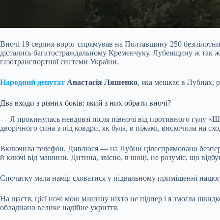
Вночі 19 серпня ворог спрямував на Полтавщину 250 безпілотник
дістались багатостраждальному Кременчуку. Лубенщину ж так ж
газотранспортної системи України.
Народний депутат
Анастасія Ляшенко
, яка мешкає в Лубнах,
Два входи з різних боків: який з них обрати вночі?
— Я прокинулась невдовзі після півночі від противного гулу «
дворічного сина з-під ковдри, як була, в піжамі, вискочила на с
Включила телефон. Дивлюся — на Лубни цілеспрямовано безперерв
й ключі від машини. Дитина, звісно, в шоці, не розуміє, що відбу
Спочатку мала намір сховатися у підвальному приміщенні нашого 
На щастя, цієї ночі мою машину ніхто не підпер і я змогла швид
обладнано велике надійне укриття.