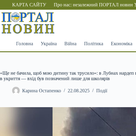
Перейти
КАРТА САЙТУ
Про нас: незалежний ПОРТАЛ новин 
до
вмісту
Головна
Україна
Війна
Політика
Економіка
«Ще не бачила, щоб мою дитину так трусило»: в Лубнах нардеп п
в укриття — вхід був позначений лише для школярів
Карина Остапенко
22.08.2025
Події