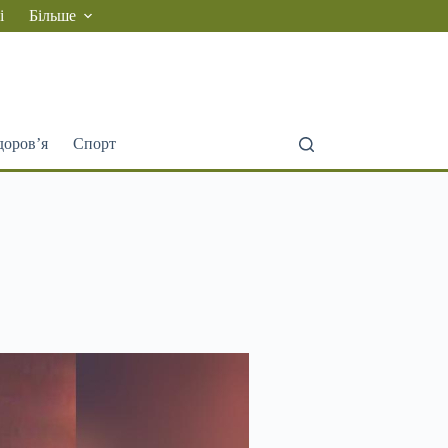
і
Більше
доров’я
Спорт