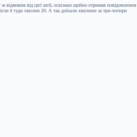
 ж відмовив від цієї затії, оскільки щойно отримав повідомлення
бігли б туди хвилин 20. А так доїхали хвилини за три-чотири