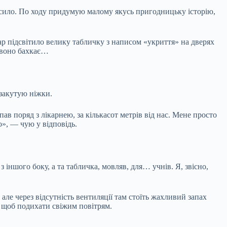
русило. По ходу придумую малому якусь пригодницьку історію,
 фар підсвітило велику табличку з написом «укриття» на дверях
А воно бахкає…
 закутую ніжки.
ав поряд з лікарнею, за кількасот метрів від нас. Мене просто
о», — чую у відповідь.
іншого боку, а та табличка, мовляв, для… учнів. Я, звісно,
але через відсутність вентиляції там стоїть жахливий запах
, щоб подихати свіжим повітрям.