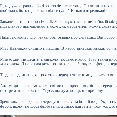
Було дуже страшно, бо бахкало без перестану. Я зачинила вікна
щоб якось його відволікти від ситуації. В нього перелякані очі.
Заїхали на територію гімназії. Зорієнтуватися на незнайомій міс
підвального приміщення, в якому, як я зрозуміла, можна сховатис
Набираю номер Сіряченка, розповідаю про ситуацію. Він грубо ла
Ми з Давидком сидимо в машині. В нього замерзли ніжки, бо я ви
Минає хвилин десять, а навколо так само нікого. І тут такий виб
«накрило». Я перелякалась і розплакалась. Знову телефоную перш
Та де ж відчинено, якщо я стою перед зачиненими дверима з вив
Аж тут дивлюся: вмикають світло на порозі гімназії та з середин
не стрималась і сказала їй усе, що думаю з цього приводу.
Зрештою, нас перевели через усю школу на інший вхід. Укриття, 
фарби, якою там щось фарбували, думаю, для звітів. Тож усі, хт