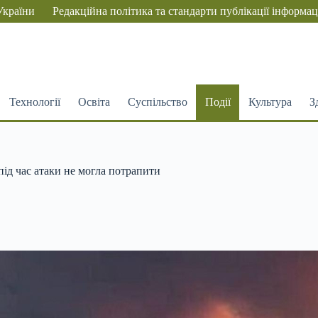
України
Редакційна політика та стандарти публікації інформац
Технології
Освіта
Суспільство
Події
Культура
З
ід час атаки не могла потрапити