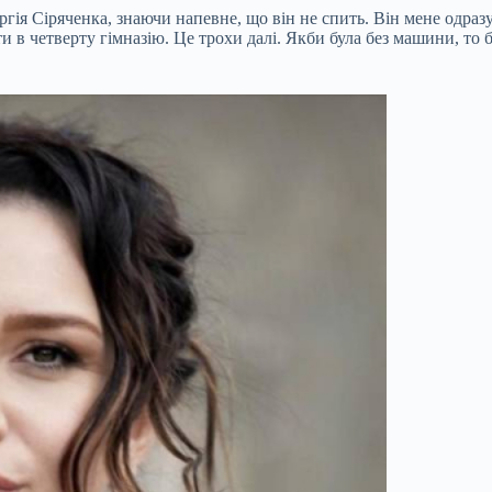
гія Сіряченка, знаючи напевне, що він не спить. Він мене одразу
и в четверту гімназію. Це трохи далі. Якби була без машини, то 