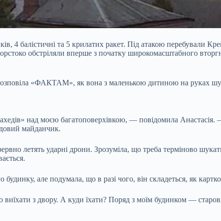
ів, 4 балістичні та 5 крилатих ракет. Під атакою перебували Кр
орстоко обстріляли вперше з початку широкомасштабного вторгн
 розповіла «ФАКТАМ», як вона з маленькою дитиною на руках шук
Шахедів» над моєю багатоповерхівкою, — повідомила Анастасія.
ходовий майданчик.
но летять ударні дрони. Зрозуміла, що треба терміново шукати 
вається.
будинку, але подумала, що в разі чого, він складеться, як картк
ко виїхати з двору. А куди їхати? Поряд з моїм будинком — старо