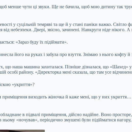
, щоб менше чути ці звуки. Ще не бачила, щоб мою дитину так т
цевості у суцільній темряві та ще й у стані паніки важко. Світло
я від небезпеки. Двері, звісно, зачинені. Навкруги ніде нікого. 
ється: «Зараз буду їх підіймати».
несла його на руках і забула про взуття. Знімаю з нього кофту й
ух, що наша машина захиталася. Пізніше дізналася, що «Шахед» уп
ій особі району. «Директорка мені сказала, що там усе відчинен
іскою «укриття»?
и приміщення виходить жіночка й каже мені, що у них укриття… з 
обладнане в підвалі приміщення, дійсно надійне. Воно просторе, 
о в ньому «ночував», періодично змушені були підійматися нагору