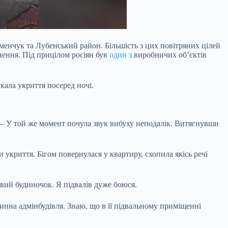
еменчук та Лубенський район. Більшість з цих
повітряних цілей
ення. Під прицілом росіян був
один з
виробничих об’єктів
ала укриття посеред ночі.
 — У той же момент почула звук вибуху неподалік. Витягнувши
укриття. Бігом повернулася у квартиру, схопила якісь речі
овий будиночок. Я підвалів дуже боюся.
винна адмінбудівля. Знаю, що в її підвальному приміщенні