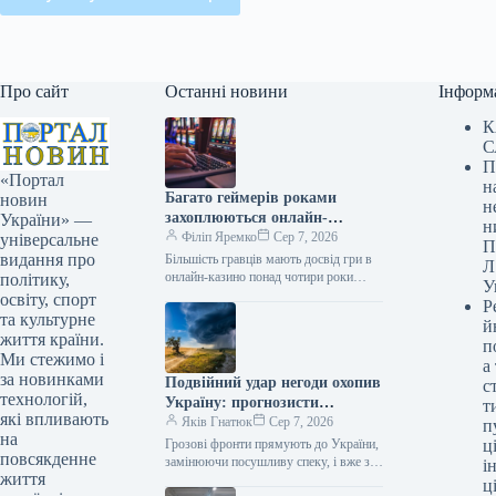
Про сайт
Останні новини
Інформ
К
С
П
«Портал
н
Багато геймерів роками
новин
н
захоплюються онлайн-
України» —
н
розвагами, часто більше
Філіп Яремко
Сер 7, 2026
універсальне
П
чотирьох років.
видання про
Більшість гравців мають досвід гри в
Л
онлайн-казино понад чотири роки
політику,
У
Дослідження 07.08.2026 05:42
освіту, спорт
Р
Укрінформ Майже 56% учасників
та культурне
й
опитування ринку азартних…
життя країни.
п
Ми стежимо і
а
за новинками
Подвійний удар негоди охопив
с
технологій,
Україну: прогнозисти
т
які впливають
попереджають і вказують
Яків Гнатюк
Сер 7, 2026
п
на
найризикованіші дні (карта)
Грозові фронти прямують до України,
ці
повсякденне
замінюючи посушливу спеку, і вже з 8
і
життя
серпня почнуть витісняти високі
ц