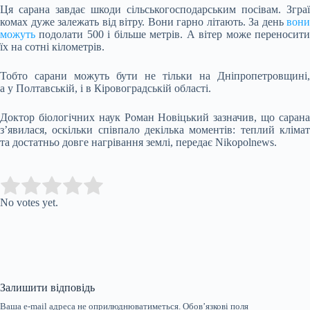
Ця сарана завдає шкоди сільськогосподарським посівам. Зграї
комах дуже залежать від вітру. Вони гарно літають. За день
вони
можуть
подолати 500 і більше метрів. А вітер може переносити
їх на сотні кілометрів.
Тобто сарани можуть бути не тільки на Дніпропетровщині,
а у Полтавській, і в Кіровоградській області.
Доктор біологічних наук Роман Новіцький зазначив, що сарана
з’явилася, оскільки співпало декілька моментів: теплий клімат
та достатньо довге нагрівання землі, передає Nikopolnews.
Submit Rating
Rate this item:
No votes yet.
Залишити відповідь
Ваша e-mail адреса не оприлюднюватиметься.
Обов’язкові поля