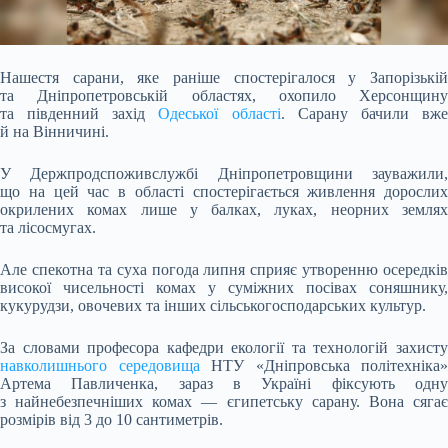
Нашестя сарани, яке раніше спостерігалося у Запорізькій
та Дніпропетровській областях, охопило Херсонщину
та південний захід
Одеської області
. Сарану бачили вж
й на
Вінничині.
У Держпродспоживслужбі Дніпропетровщини зауважили,
що на цей час в області спостерігається живлення дорослих
окрилених комах лише у балках, луках, неорних землях
та лісосмугах.
Але спекотна та суха погода липня сприяє утворенню осередків
високої чисельності комах у суміжних посівах соняшнику,
кукурудзи, овочевих та інших сільськогосподарських культур.
За словами професора кафедри екології та технологій захисту
навколишнього середовища
НТУ «Дніпровська політехніка»
Артема Павличенка, зараз в Україні фіксують одну
з найнебезпечніших комах — єгипетську сарану. Вона сягає
розмірів від 3 до 10 сантиметрів.