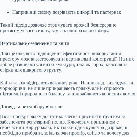
Наприкінці сезону дозрівають цикорій та пастернак
Такий підхід дозволяє отримувати врожай безперервно
протягом усього сезону, замість одноразового збору.
Вертикальне озеленення та квіти
Для ще більшого підвищення ефективності використання
простору можна застосовувати вертикальні конструкції. На них
добре розвиваються виткі культури, такі як горох, квасоля та
огірки для відкритого ґрунту.
Квіти також відіграють важливу роль. Наприклад, календула та
чорнобривці не лише прикрашають грядку, але й сприяють
підтримці природного балансу та приваблюють корисних комах.
Догляд та ритм збору врожаю
Після посіву грядку достатньо злегка присипати ґрунтом та
забезпечити регулярний полив. Ключовим принципом є
своєчасний збір урожаю. Як тільки одна культура дозріває, її
необхідно прибрати, звільняючи простір, світло та вологу для