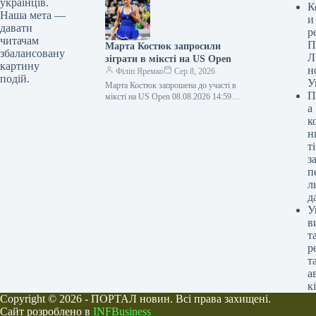
українців.
Українська асоціація футболу
К
започаткувала перший в Україні
Наша мета —
и
дитячий…
давати
р
читачам
П
Марта Костюк запросили
збалансовану
Л
зіграти в міксті на US Open
картину
н
Філіп Яремко
Сер 8, 2026
подій.
У
Марта Костюк запрошена до участі в
П
міксті на US Open 08.08.2026 14:59
а
Укрінформ Провідна тенісистка
України Марта Костюк потенційно
к
виступить…
н
ті
з
п
л
д
У
в
т
р
т
а
к
Copyright © 2026 - ПОРТАЛ новин. Всі права захищені.
Сайт розроблено в
INFBusiness