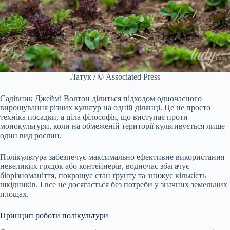
Латук / © Associated Press
Садівник Джеймі Волтон ділиться підходом одночасного
вирощування різних культур на одній ділянці. Це не просто
техніка посадки, а ціла філософія, що виступає проти
монокультури, коли на обмеженій території культивується лише
один вид рослин.
Полікультура забезпечує максимально ефективне використання
невеликих грядок або контейнерів, водночас збагачує
біорізноманіття, покращує стан ґрунту та знижує кількість
шкідників. І все це досягається без потреби у значних земельних
площах.
Принцип роботи полікультури