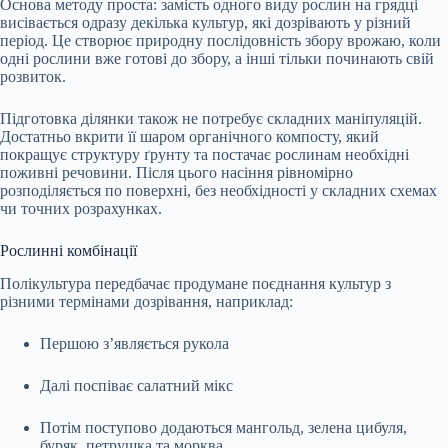
Основа методу проста: замість одного виду рослин на грядці
висівається одразу декілька культур, які дозрівають у різний
період. Це створює природну послідовність збору врожаю, коли
одні рослини вже готові до збору, а інші тільки починають свій
розвиток.
Підготовка ділянки також не потребує складних маніпуляцій.
Достатньо вкрити її шаром органічного компосту, який
покращує структуру ґрунту та постачає рослинам необхідні
поживні речовини. Після цього насіння рівномірно
розподіляється по поверхні, без необхідності у складних схемах
чи точних розрахунках.
Рослинні комбінації
Полікультура передбачає продумане поєднання культур з
різними термінами дозрівання, наприклад:
Першою з’являється рукола
Далі поспіває салатний мікс
Потім поступово додаються мангольд, зелена цибуля,
буряк, петрушка та морква