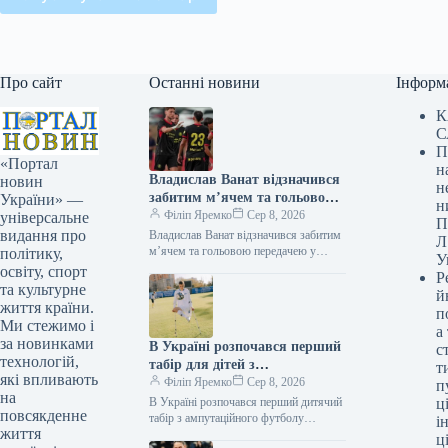
Про сайт
Останні новини
Інформ
К
С
П
«Портал
н
Владислав Ванат відзначився
новин
н
забитим м’ячем та гольовою
України» —
н
передачею у грі за «Жирону»
Філіп Яремко
Сер 8, 2026
універсальне
П
видання про
Владислав Ванат відзначився забитим
Л
м’ячем та гольовою передачею у
політику,
У
поєдинку за «Жирону» 08.08.2026
освіту, спорт
Р
11:34 Укрінформ Іспанська футбольна
та культурне
й
дружина «Жирона» зіграла…
життя країни.
п
Ми стежимо і
а
за новинками
В Україні розпочався перший
с
технологій,
табір для дітей з
т
які впливають
ампутаціями, присвячений
Філіп Яремко
Сер 8, 2026
п
на
амфутболу.
В Україні розпочався перший дитячий
ці
повсякденне
табір з ампутаційного футболу
і
життя
08.08.2026 14:23 Укрінформ
ц