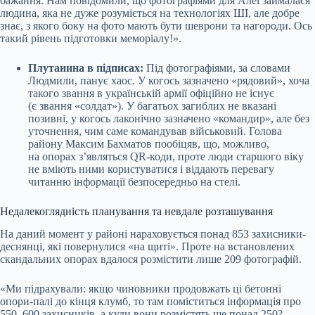
бажання. Нам повідомили, що фотографіями для Алеї займалася
людина, яка не дуже розуміється на технологіях ШІ, але добре
знає, з якого боку на фото мають бути шеврони та нагороди. Ось
такий рівень підготовки меморіалу!».
Плутанина в підписах:
Під фотографіями, за словами
Людмили, панує хаос. У когось зазначено «рядовий», хоча
такого звання в українській армії офіційно не існує
(є звання «солдат»). У багатьох загиблих не вказані
позивні, у когось лаконічно зазначено «командир», але без
уточнення, чим саме командував військовий. Голова
району Максим Бахматов пообіцяв, що, можливо,
на опорах з’являться QR-коди, проте люди старшого віку
не вміють ними користуватися і віддають перевагу
читанню інформації безпосередньо на стелі.
Недалекоглядність планування та невдале розташування
На даний момент у районі нараховується понад 853 захисники-
деснянці, які повернулися «на щиті». Проте на встановлених
скандальних опорах вдалося розмістити лише 209 фотографій.
«Ми підрахували: якщо чиновники продовжать ці бетонні
опори-палі до кінця клумб, то там поміститься інформація про
550–600 захисників, а куди вони розмістять ще понад 250? —