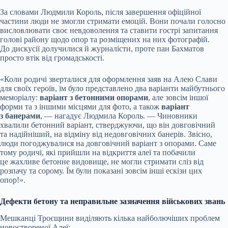
За словами Людмили Король, після завершення офіційної
частини люди не змогли стримати емоцій. Вони почали голосно
висловлювати своє невдоволення та ставити гострі запитання
голові району щодо опор та розміщених на них фотографій.
До дискусії долучилися й журналісти, проте пан Бахматов
просто втік від громадськості.
«Коли родичі зверталися для оформлення заяв на Алею Слави
для своїх героїв, їм було представлено два варіанти майбутнього
меморіалу:
варіант з бетонними опорами
, але зовсім іншої
форми та з іншими місцями для фото, а також
варіант
з банерами
, — нагадує Людмила Король. — Чиновники
хвалили бетонний варіант, стверджуючи, що він довговічний
та надійніший, на відміну від недовговічних банерів. Звісно,
люди погоджувалися на довговічний варіант з опорами. Саме
тому родичі, які прийшли на відкриття алеї та побачили
це жахливе бетонне видовище, не могли стримати сліз від
розпачу та сорому. Їм були показані зовсім інші ескізи цих
опор!».
Дефекти бетону та неправильне зазначення військових звань
Мешканці Троєщини виділяють кілька найболючіших проблем
новоствореної Алеї: