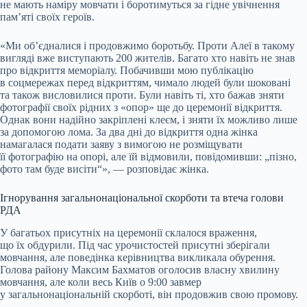
не мають наміру мовчати і боротимуться за гідне увічнення
пам’яті своїх героїв.
«Ми об’єдналися і продовжимо боротьбу. Проти Алеї в такому
вигляді вже виступають 200 жителів. Багато хто навіть не знав
про відкриття меморіалу. Побачивши мою публікацію
в соцмережах перед відкриттям, чимало людей були шоковані
та також висловилися проти. Були навіть ті, хто бажав зняти
фотографії своїх рідних з «опор» ще до церемонії відкриття.
Однак вони надійно закріплені клеєм, і зняти їх можливо лише
за допомогою лома. За два дні до відкриття одна жінка
намагалася подати заяву з вимогою не розміщувати
її фотографію на опорі, але їй відмовили, повідомивши: „пізно,
фото там буде висіти“», — розповідає жінка.
Ігнорування загальнонаціональної скорботи та втеча голови
РДА
У багатьох присутніх на церемонії склалося враження,
що їх обдурили. Під час урочистостей присутні зберігали
мовчання, але поведінка керівництва викликала обурення.
Голова району Максим Бахматов оголосив власну хвилину
мовчання, але коли весь Київ о 9:00 завмер
у загальнонаціональній скорботі, він продовжив свою промову.