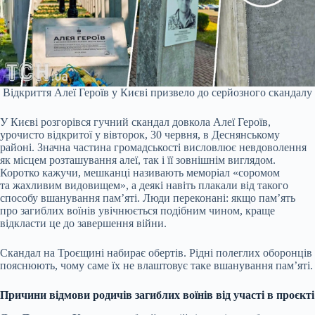
Відкриття Алеї Героїв у Києві призвело до серйозного скандалу
У Києві розгорівся гучний скандал довкола Алеї Героїв,
урочисто відкритої у вівторок, 30 червня, в Деснянському
районі. Значна частина громадськості висловлює невдоволення
як місцем розташування алеї, так і її зовнішнім виглядом.
Коротко кажучи, мешканці називають меморіал «соромом
та жахливим видовищем», а деякі навіть плакали від такого
способу вшанування пам’яті. Люди переконані: якщо пам’ять
про загиблих воїнів увічнюється подібним чином, краще
відкласти це до завершення війни.
Скандал на Троєщині набирає обертів. Рідні полеглих оборонців
пояснюють, чому саме їх не влаштовує таке вшанування пам’яті.
Причини відмови родичів загиблих воїнів від участі в проєкті