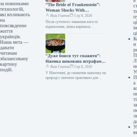
а
за новинками
“The Bride of Frankenstein”:
с
технологій,
Woman Shocks With
т
які впливають
Appearance After Dozens of
Яків Гнатюк
Сер 8, 2026
п
на
Plastic Surgeries (Photo)
Після суттєвого зниження ваги та
ці
повсякденне
відновлення, жінка вирішила
і
життя
докорінно змінити свій зовнішній
ц
українців.
вигляд. Протягом року вона пройшла
К
низку хірургічних втручань,…
Наша мета —
и
давати
р
читачам
П
“Дуже боюся тут смажити”:
збалансовану
Л
біженка шокована штрафами
картину
н
за шашлик у Німеччині
Яків Гнатюк
Сер 8, 2026
подій.
У
(відео)
У Німеччині, де смаження шашлику на
П
природі є звичною практикою для
а
українців, така розвага може
обернутися значними фінансовими
к
витратами або…
н
ті
з
п
л
д
У
в