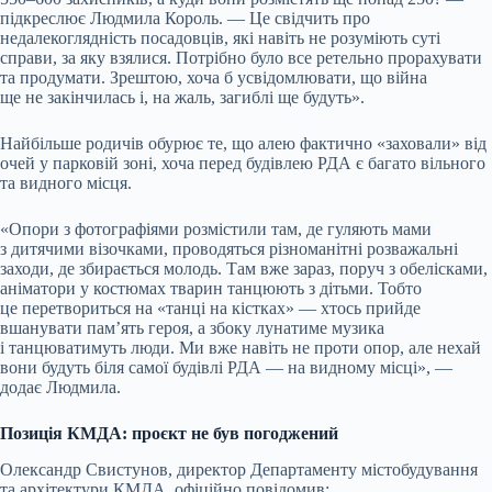
підкреслює Людмила Король. — Це свідчить про
недалекоглядність посадовців, які навіть не розуміють суті
справи, за яку взялися. Потрібно було все ретельно прорахувати
та продумати. Зрештою, хоча б усвідомлювати, що війна
ще не закінчилась і, на жаль, загиблі ще будуть».
Найбільше родичів обурює те, що алею фактично «заховали» від
очей у парковій зоні, хоча перед будівлею РДА є багато вільного
та видного місця.
«Опори з фотографіями розмістили там, де гуляють мами
з дитячими візочками, проводяться різноманітні розважальні
заходи, де збирається молодь. Там вже зараз, поруч з обелісками,
аніматори у костюмах тварин танцюють з дітьми. Тобто
це перетвориться на «танці на кістках» — хтось прийде
вшанувати пам’ять героя, а збоку лунатиме музика
і танцюватимуть люди. Ми вже навіть не проти опор, але нехай
вони будуть біля самої будівлі РДА — на видному місці», —
додає Людмила.
Позиція КМДА: проєкт не був погоджений
Олександр Свистунов, директор Департаменту містобудування
та архітектури КМДА, офіційно повідомив: