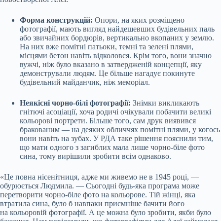
Форма конструкцій:
Опори, на яких розміщено
фотографії, мають вигляд найдешевших будівельних паль
або звичайних бордюрів, вертикально вкопаних у землю.
На них вже помітні патьоки, темні та зелені плями,
місцями бетон навіть відколовся. Крім того, вони значно
вужчі, ніж було вказано в затвердженій концепції, яку
демонстрували людям. Це більше нагадує покинуте
будівельний майданчик, ніж меморіал.
Неякісні чорно-білі фотографії:
Знімки викликають
гнітючі асоціації, хоча родичі очікували побачити великі
кольорові портрети. Більше того, сам друк виявився
бракованим — на деяких обличчях помітні плями, у когось
вони навіть на зубах. У РДА таке рішення пояснили тим,
що мати одного з загиблих мала лише чорно-біле фото
сина, тому вирішили зробити всім однаково.
«Це повна нісенітниця, адже ми живемо не в 1945 році, —
обурюється Людмила. — Сьогодні будь-яка програма може
перетворити чорно-біле фото на кольорове. Тій жінці, яка
втратила сина, було б навпаки приємніше бачити його
на кольоровій фотографії. А це можна було зробити, якби було