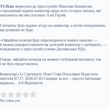
ТСН.ua
звернувся до пресслужби Максима Бахматова
з проханням надати коментар щодо всіх гострих питань, які
хвилюють містян стосовно Алеї Героїв.
Спочатку було надано згоду на коментар, а потім повідомлено,
що розмови не буде.
«Офіційна позиція буде оприлюднена в наших каналах —
її можна використовувати як цілісний коментар у матеріалі», —
повідомили у пресслужбі голови Деснянської РДА.
Однак, офіційна позиція на момент публікації матеріалу так
і не була представлена.
Коментарі (1) Сортувати: Нові Старі Популярні Надіслати
smi3144 07:37, 2026.07.03 Скоріше за все – просто баблишко
відмили…
0
0
Відповісти
Submit Rating
Rate this item:
No votes yet.