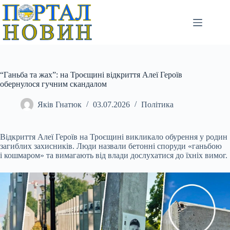
Перейти
до
вмісту
“Ганьба та жах”: на Троєщині відкриття Алеї Героїв
обернулося гучним скандалом
Яків Гнатюк
03.07.2026
Політика
Відкриття Алеї Героїв на Троєщині викликало обурення у родин
загиблих захисників. Люди назвали бетонні споруди «ганьбою
і кошмаром» та вимагають від влади дослухатися до їхніх вимог.