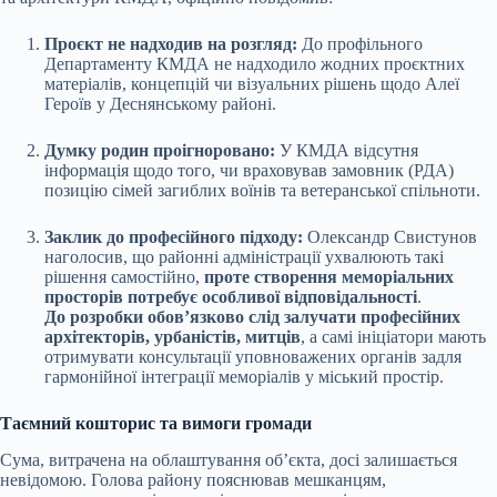
Проєкт не надходив на розгляд:
До профільного
Департаменту КМДА не надходило жодних проєктних
матеріалів, концепцій чи візуальних рішень щодо Алеї
Героїв у Деснянському районі.
Думку родин проігноровано:
У КМДА відсутня
інформація щодо того, чи враховував замовник (РДА)
позицію сімей загиблих воїнів та ветеранської спільноти.
Заклик до професійного підходу:
Олександр Свистунов
наголосив, що районні адміністрації ухвалюють такі
рішення самостійно,
проте створення меморіальних
просторів потребує особливої відповідальності
.
До розробки обов’язково слід залучати професійних
архітекторів, урбаністів, митців
, а самі ініціатори мають
отримувати консультації уповноважених органів задля
гармонійної інтеграції меморіалів у міський простір.
Таємний кошторис та вимоги громади
Сума, витрачена на облаштування об’єкта, досі залишається
невідомою. Голова району пояснював мешканцям,