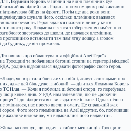
Для
Людмили Король
загиблий на війні племінник був
близький як рідний син. Родина протягом двох років активно
підтримувала бійця на фронті. Потім ще два роки вони
відчайдушно шукали його, оскільки племінник вважався
зниклим безвісти. Героя вдалося поховати лише у квітні
поточного року. Людмила взялася за збереження пам’яті про
загиблого: зверталася до школи, де навчався племінник,
з пропозицією встановити там пам’ятну дошку, а згодом
і до будинку, де він проживав.
Дізнавшись про облаштування офіційної Алеї Героїв
на Троєщині та побачивши бетонні стовпи на території місцевої
РДА, родина відмовилася надавати фотографію свого героя.
«Люди, які втратили близьких на війні, живуть спогадами про
них, адже цей біль дуже глибокий, — ділиться Людмила Король
з
ТСН.ua
. — Коли я побачила ці бетонні опори, то перебувала
у шоці кілька днів. У РДА нам запевняли, що це „робочий
процес“ і до відкриття все виглядатиме інакше. Однак нічого
не змінилося, нас просто ввели в оману. Це справжній жах
і сором. Фото мого племінника на Алеї відсутнє, бо, побачивши
це жахливе видовище, ми відмовилися його надавати».
Жінка наголошує, що родичі загиблих мешканців Троєщини