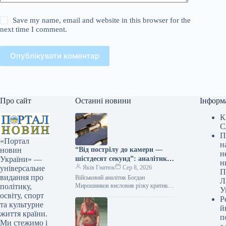
Save my name, email and website in this browser for the
next time I comment.
Опублікувати коментар
Про сайт
Останні новини
Інформ
К
С
П
«Портал
н
“Від пострілу до камери —
новин
н
шістдесят секунд”: аналітик
України» —
н
оборонної сфери попередив
Яків Гнатюк
Сер 8, 2026
універсальне
П
про смертельну загрозу
видання про
Військовий аналітик Богдан
Л
документування влучень
Мирошников висловив різку критику
політику,
У
щодо розміщення відео з наслідками
освіту, спорт
Р
російських ракетних ударів у мережі
та культурне
й
одразу після атак.…
життя країни.
п
Ми стежимо і