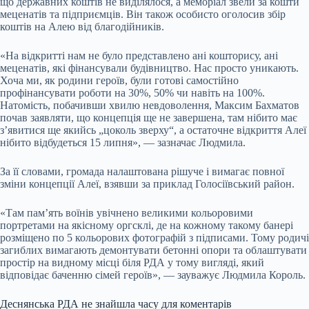
що державних коштів не виділялося, а меморіал звели за кошти
меценатів та підприємців. Він також особисто оголосив збір
коштів на Алею від благодійників.
«На відкритті нам не було представлено ані кошторису, ані
меценатів, які фінансували будівництво. Нас просто уникають.
Хоча ми, як родини героїв, були готові самостійно
профінансувати роботи на 30%, 50% чи навіть на 100%.
Натомість, побачивши хвилю невдоволення, Максим Бахматов
почав заявляти, що концепція ще не завершена, там нібито має
з’явитися ще якийсь „цоколь зверху“, а остаточне відкриття Алеї
нібито відбудеться 15 липня», — зазначає Людмила.
За її словами, громада налаштована рішуче і вимагає повної
зміни концепції Алеї, взявши за приклад Голосіївський район.
«Там пам’ять воїнів увічнено великими кольоровими
портретами на якісному оргсклі, де на кожному такому банері
розміщено по 5 кольорових фотографій з підписами. Тому родичі
загиблих вимагають демонтувати бетонні опори та облаштувати
простір на видному місці біля РДА у тому вигляді, який
відповідає баченню сімей героїв», — зауважує Людмила Король.
Деснянська РДА не знайшла часу для коментарів