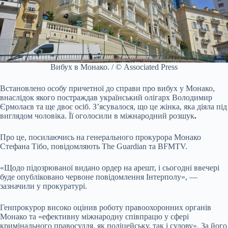
Вибух в Монако. / © Associated Press
Встановлено особу причетної до справи про вибух у Монако,
внаслідок якого постраждав український олігарх Володимир
Єрмолаєв та ще двоє осіб. З’ясувалося, що це жінка, яка діяла під
виглядом чоловіка. Її оголосили в міжнародний розшук
.
Про це, посилаючись на генерального прокурора Монако
Стефана Тібо, повідомляють The Guardian та BFMTV.
«Щодо підозрюваної видано ордер на арешт, і сьогодні ввечері
буде опубліковано червоне повідомлення Інтерполу», —
зазначили у прокуратурі.
Генпрокурор високо оцінив роботу правоохоронних органів
Монако та «ефективну міжнародну співпрацю у сфері
кримінального правосуддя, як поліцейську, так і судову». За його