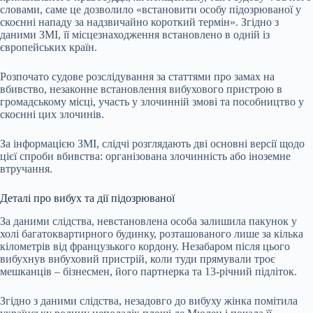
словами, саме це дозволило «встановити особу підозрюваної у
скоєнні нападу за надзвичайно короткий термін». Згідно з
даними ЗМІ, її місцезнаходження встановлено в одній із
європейських країн.
Розпочато судове розслідування за статтями про замах на
вбивство, незаконне встановлення вибухового пристрою в
громадському місці, участь у злочинній змові та пособництво у
скоєнні цих злочинів.
За інформацією ЗМІ, слідчі розглядають дві основні версії щодо
цієї спроби вбивства: організована злочинність або іноземне
втручання.
Деталі про вибух та дії підозрюваної
За даними слідства, невстановлена особа залишила пакунок у
холі багатоквартирного будинку, розташованого лише за кілька
кілометрів від французького кордону. Незабаром після цього
вибухнув вибуховий пристрій, коли туди прямували троє
мешканців – бізнесмен, його партнерка та 13-річний підліток.
Згідно з даними слідства, незадовго до вибуху жінка помітила