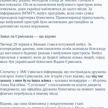
українську родину неподалік площі де Мюлен і почала її
вистежувати. Після встановлення вибухового пристрою вона
очікувала, доки українці наблизяться до цього місця. За
інформацією BFMTV, вибух прогримів, коли повз сумку
проходила партнерка бізнесмена. Правоохоронці припускають,
що вибуховий пристрій було активовано дистанційно за
допомогою пульта керування.
Замах на Єрмолаєва — що відомо
Увечері 29 червня в Монако стався потужний вибух. За
попередніми даними, невстановлена особа залишила біля входу
до житлового будинку рюкзак з вибуховим пристроєм. Вибух
пролунав у момент, коли до будівлі зайшли кілька людей, серед
яких був український бізнесмен Вадим Єрмолаєв.
Спочатку у ЗМІ з’явилася інформація, що постраждала дружина
олігарха Анна Єрмолаєва, але згодом стало відомо, що
під час
замаху з ним була інша жінка –
коханка мільярдера — 46-річна
Анна Насобіна. “Суспільне” з посиланням на власні джерела
повідомило, що офіційна дружина бізнесмена на момент замаху
фізично перебувала в іншому місці.
Відомо, що сина бізнесмена у некритичному стані
госпіталізували до дитячої лікарні Ленваль у Ніцці, а дорослих,