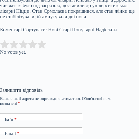
чиє життя було під загрозою, доставили до університетської
лікарні Ніцци. Стан Єрмолаєва покращився, але стан жінки ще
не стабілізували; їй ампутували дві ноги.
Коментарі Сортувати: Нові Старі Популярні Надіслати
Submit Rating
Rate this item:
No votes yet.
Залишити відповідь
Ваша e-mail адреса не оприлюднюватиметься.
Обов’язкові поля
позначені
*
Ім’я
*
Email
*