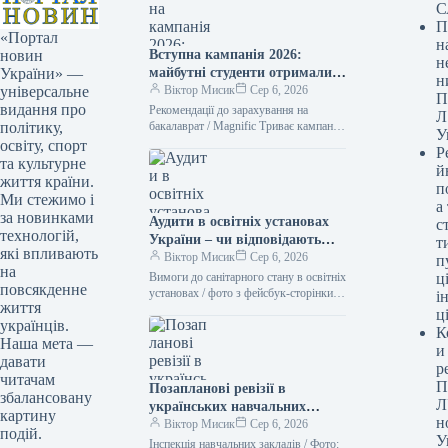
С
П
«Портал
н
Вступна кампанія 2026:
новин
н
майбутні студенти отримали
України» —
н
рекомендації до зарахування
Віктор Мисик
Сер 6, 2026
універсальне
П
видання про
Рекомендації до зарахування на
Л
бакалаврат / Magnific Триває кампанія
політику,
У
з вступу до вишів у 2026 році.
освіту, спорт
Р
Абітурієнти вже бачать у…
та культурне
й
життя країни.
п
Ми стежимо і
а
за новинками
Аудити в освітніх установах
с
технологій,
України – чи відповідають
т
які впливають
вони санітарним нормам
Віктор Мисик
Сер 6, 2026
п
на
Вимоги до санітарного стану в освітніх
ці
повсякденне
установах / фото з фейсбук-сторінки
і
життя
Андрія Сташківа За перше півріччя
ц
українців.
поточного року
К
Держпродспоживслужба
Наша мета —
и
зафіксувала…
давати
р
читачам
П
Позапланові ревізії в
збалансовану
Л
українських навчальних
картину
н
закладах – які норми
Віктор Мисик
Сер 6, 2026
подій.
У
встановила освітня
Інспекція навчальних закладів / Фото: