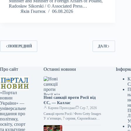
Minister and Minister of Foreign Affairs of Poland,
Radosław Sikorski / © Associated Press…
Яків Гнатюк
06.08.2026
ПОПЕРЕДНІЙ
ДАЛІ
Про сайт
Останні новини
Інформ
К
С
П
«Портал
н
Нові санкції проти Росії від
новин
н
ЄС, — Каллас
України» —
н
Карина Приходько
Сер 7, 2026
універсальне
П
видання про
Санкції проти Росії / Фото Getty Images
Л
У п’ятницю, 7 серпня, Європейський
політику,
У
Союз схвалив нові обмежувальні
освіту, спорт
Р
заходи стосовно Росії. Ці…
та культурне