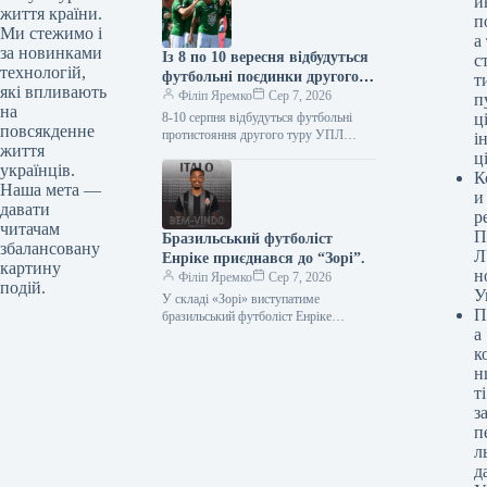
й
життя країни.
п
Ми стежимо і
а
за новинками
Із 8 по 10 вересня відбудуться
с
технологій,
футбольні поєдинки другого
т
які впливають
кола Української Прем’єр-
Філіп Яремко
Сер 7, 2026
п
на
ліги.
8-10 серпня відбудуться футбольні
ці
повсякденне
протистояння другого туру УПЛ
і
життя
07.08.2026 12:44 Укрінформ З 8 по 10
ц
українців.
серпня заплановано проведення матчів
К
другого…
Наша мета —
и
давати
р
читачам
П
Бразильський футболіст
збалансовану
Л
Енріке приєднався до “Зорі”.
картину
н
Філіп Яремко
Сер 7, 2026
подій.
У
У складі «Зорі» виступатиме
П
бразильський футболіст Енріке
а
07.08.2026 12:59 Укрінформ
Луганський футбольний колектив
к
української прем’єр-ліги «Зоря» уклав
н
угоду з 24-річним…
ті
з
п
л
д