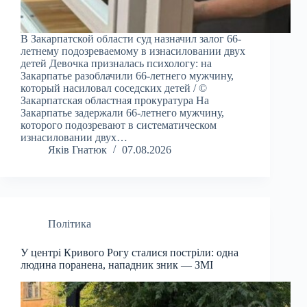
В Закарпатской области суд назначил залог 66-
летнему подозреваемому в изнасиловании двух
детей Девочка призналась психологу: на
Закарпатье разоблачили 66-летнего мужчину,
который насиловал соседских детей / ©
Закарпатская областная прокуратура На
Закарпатье задержали 66-летнего мужчину,
которого подозревают в систематическом
изнасиловании двух…
Яків Гнатюк
07.08.2026
Політика
У центрі Кривого Рогу сталися постріли: одна
людина поранена, нападник зник — ЗМІ