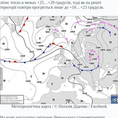
літнє тепло в межах +25…+29 градусів, тоді як на решті
території повітря прогріється лише до +18…+23 градусів.
Метеорологічна карта / © Наталія Діденко / Facebook
На чому наголошує очільник Черкаського гідрометцентру