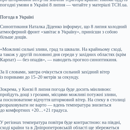
погодні умови в Україні 8 липня — читайте у матеріалі ТСН.ua.
Погода в Україні
Синоптикиня Наталка Діденко інформує, що 8 липня холодний
атмосферний фронт «завітає в Україну», принісши з собою
більше дощів.
«Можливі сильні зливи, град та шквали. На крайньому сході,
а також у другій половині дня середи у західних областях (крім
Карпат) — без опадів», — наводить прогноз синоптикиня.
За її словами, завтра очікується сильний західний вітер
із поривами до 15–20 метрів за секунду.
Зокрема, у Києві 8 липня погода буде досить мінливою:
пройдуть дощі з грозами, місцями можливі потужні зливи,
а посилюватиме відчуття штормовий вітер. На спеку в столиці
розраховувати не варто — вдень температура знизиться
до комфортних +20…+21 градуса.
У регіонах температура повітря буде контрастною: на півдні,
сході країни та в Дніпропетровській області ще збережеться