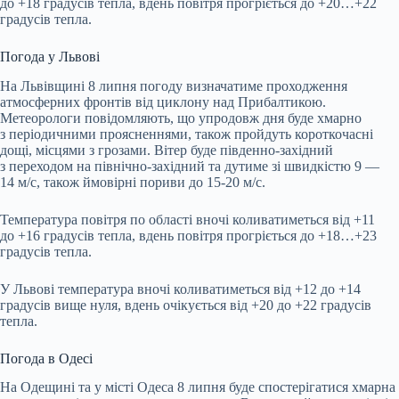
до +18 градусів тепла, вдень повітря прогріється до +20…+22
градусів тепла.
Погода у Львові
На Львівщині 8 липня погоду визначатиме проходження
атмосферних фронтів від циклону над Прибалтикою.
Метеорологи повідомляють, що упродовж дня буде хмарно
з періодичними проясненнями, також пройдуть короткочасні
дощі, місцями з грозами. Вітер буде південно-західний
з переходом на північно-західний та дутиме зі швидкістю 9 —
14 м/с, також ймовірні пориви до 15-20 м/с.
Температура повітря по області вночі коливатиметься від +11
до +16 градусів тепла, вдень повітря прогріється до +18…+23
градусів тепла.
У Львові температура вночі коливатиметься від +12 до +14
градусів вище нуля, вдень очікується від +20 до +22 градусів
тепла.
Погода в Одесі
На Одещині та у місті Одеса 8 липня буде спостерігатися хмарна