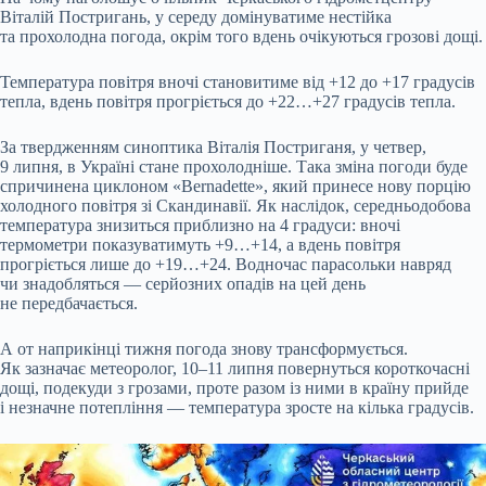
Віталій Постригань, у середу домінуватиме нестійка
та прохолодна погода, окрім того вдень очікуються грозові дощі.
Температура повітря вночі становитиме від +12 до +17 градусів
тепла, вдень повітря прогріється до +22…+27 градусів тепла.
За твердженням синоптика Віталія Постриганя, у четвер,
9 липня, в Україні стане прохолодніше. Така зміна погоди буде
спричинена циклоном «Bernadette», який принесе нову порцію
холодного повітря зі Скандинавії. Як наслідок, середньодобова
температура знизиться приблизно на 4 градуси: вночі
термометри показуватимуть +9…+14, а вдень повітря
прогріється лише до +19…+24. Водночас парасольки навряд
чи знадобляться — серйозних опадів на цей день
не передбачається.
А от наприкінці тижня погода знову трансформується.
Як зазначає метеоролог, 10–11 липня повернуться короткочасні
дощі, подекуди з грозами, проте разом із ними в країну прийде
і незначне потепління — температура зросте на кілька градусів.