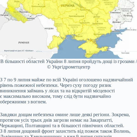
В більшості областей України 8 липня пройдуть дощі із грозами /
© Укргідрометцентр
З 7 по 9 липня майже по всій Україні оголошено надзвичайний
рівень пожежної небезпеки. Через суху погоду ризик
виникнення займань у лісах та на відкритій місцевості
є максимально високим, тому слід бути надзвичайно
обережними з вогнем.
Завдяки дощам небезпека омине лише деякі регіони. Зокрема,
протягом усіх трьох днів загрози немає на Закарпатті,
Черкащині, Полтавщині та в більшості північних областей.
З 8 липня дощовий фронт захистить від пожеж також Волинь,
Львівщину та Хмельниччину, а вже 9 липня ситуація