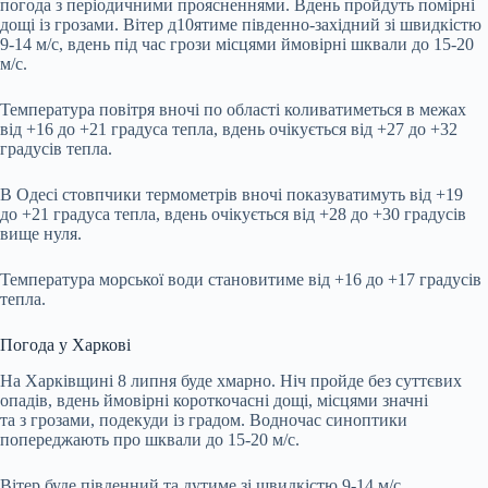
погода з періодичними проясненнями. Вдень пройдуть помірні
дощі із грозами. Вітер д10ятиме південно-західний зі швидкістю
9-14 м/с, вдень під час грози місцями ймовірні шквали до 15-20
м/с.
Температура повітря вночі по області коливатиметься в межах
від +16 до +21 градуса тепла, вдень очікується від +27 до +32
градусів тепла.
В Одесі стовпчики термометрів вночі показуватимуть від +19
до +21 градуса тепла, вдень очікується від +28 до +30 градусів
вище нуля.
Температура морської води становитиме від +16 до +17 градусів
тепла.
Погода у Харкові
На Харківщині 8 липня буде хмарно. Ніч пройде без суттєвих
опадів, вдень ймовірні короткочасні дощі, місцями значні
та з грозами, подекуди із градом. Водночас синоптики
попереджають про шквали до 15-20 м/с.
Вітер буде південний та дутиме зі швидкістю 9-14 м/с.