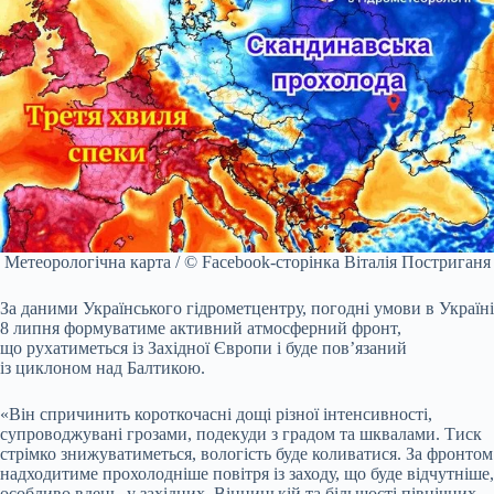
Метеорологічна карта / © Facebook-сторінка Віталія Постриганя
За даними Українського гідрометцентру, погодні умови в Україні
8 липня формуватиме активний атмосферний фронт,
що рухатиметься із Західної Європи і буде пов’язаний
із циклоном над Балтикою.
«Він спричинить короткочасні дощі різної інтенсивності,
супроводжувані грозами, подекуди з градом та шквалами. Тиск
стрімко знижуватиметься, вологість буде коливатися. За фронтом
надходитиме прохолодніше повітря із заходу, що буде відчутніше,
особливо вдень, у західних, Вінницькій та більшості північних