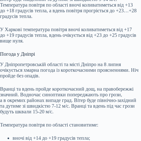
Температура повітря по області вночі коливатиметься від +13
до +18 градусів тепла, а вдень повітря прогріється до +23…+28
градусів тепла.
У Харкові температура повітря вночі коливатиметься від +17
до +19 градусів тепла, вдень очікується від +23 до +25 градусів
вище нуля.
Погода у Дніпрі
У Дніпропетровській області та місті Дніпро на 8 липня
очікується хмарна погода із короткочасними проясненнями. Ніч
пройде без опадів.
Вранці та вдень пройде короткочасний дощ, на правобережжі
значний. Водночас синоптики попереджають про грози,
а в окремих районах випаде град. Вітер буде північно-західний
та дутиме зі швидкістю 7-12 м/с. Вранці та вдень під час грози
будуть шквали 15-20 м/с.
Температура повітря по області становитиме:
вночі від +14 до +19 градусів тепла;