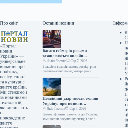
Про сайт
Останні новини
Інформ
К
С
П
«Портал
н
Багато геймерів роками
новин
н
захоплюються онлайн-
України» —
н
розвагами, часто більше
Філіп Яремко
Сер 7, 2026
універсальне
П
чотирьох років.
видання про
Більшість гравців мають досвід гри в
Л
онлайн-казино понад чотири роки
політику,
У
Дослідження 07.08.2026 05:42
освіту, спорт
Р
Укрінформ Майже 56% учасників
та культурне
й
опитування ринку азартних…
життя країни.
п
Ми стежимо і
а
за новинками
Подвійний удар негоди охопив
с
технологій,
Україну: прогнозисти
т
які впливають
попереджають і вказують
Яків Гнатюк
Сер 7, 2026
п
на
найризикованіші дні (карта)
Грозові фронти прямують до України,
ці
повсякденне
замінюючи посушливу спеку, і вже з 8
і
життя
серпня почнуть витісняти високі
ц