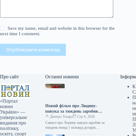
Save my name, email and website in this browser for the
next time I comment.
Опублікувати коментар
Про сайт
Останні новини
Інформ
К
С
П
«Портал
н
Новий фільм про Людину-
новин
н
павука за тиждень заробив
України» —
н
понад мільярд доларів і посів
Дмитро Хмара
Сер 6, 2026
універсальне
П
перше місце серед
видання про
Сиквел про Людину-павука заробив за
Л
найприбутковіших стрічок
тиждень понад 1 мільярд доларів,
політику,
У
ставши найкасовішим фільмом року
року.
освіту, спорт
Р