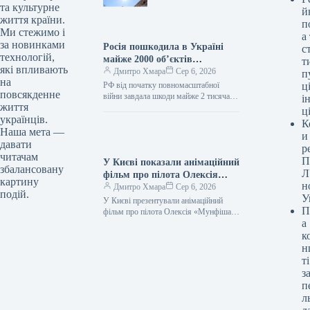
06.08.2026 10:28 Укрінформ
та культурне
й
Кінострічка «Людина-павук: Новий…
життя країни.
п
Ми стежимо і
а
за новинками
Росія пошкодила в Україні
с
технологій,
майже 2000 об’єктів
т
які впливають
культурної спадщини від
Дмитро Хмара
Сер 6, 2026
п
на
початку повномасштабного
РФ від початку повномасштабної
ці
повсякденне
вторгнення.
війни завдала шкоди майже 2 тисячам
і
життя
пам’ятників 06.08.2026 11:09
ц
українців.
Укрінформ Російська Федерація
К
пошкодила в Україні 1990…
Наша мета —
и
давати
р
читачам
П
У Києві показали анімаційний
збалансовану
Л
фільм про пілота Олексія
картину
н
«Мунфіша» Меся
Дмитро Хмара
Сер 6, 2026
подій.
У
У Києві презентували анімаційний
П
фільм про пілота Олексія «Мунфіша»
а
Меся Відео 06.08.2026 20:51
Укрінформ У Музеї війни відбулася
к
прем’єра першого…
н
ті
з
п
л