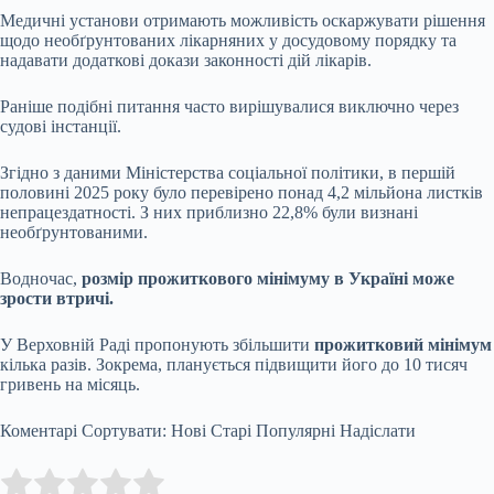
Медичні установи отримають можливість оскаржувати рішення
щодо необґрунтованих лікарняних у досудовому порядку та
надавати додаткові докази законності дій лікарів.
Раніше подібні питання часто вирішувалися виключно через
судові інстанції.
Згідно з даними Міністерства соціальної політики, в першій
половині 2025 року було перевірено понад 4,2 мільйона листків
непрацездатності. З них приблизно 22,8% були визнані
необґрунтованими.
Водночас,
розмір прожиткового мінімуму в Україні може
зрости втричі.
У Верховній Раді пропонують збільшити
прожитковий мінімум
кілька разів. Зокрема, планується підвищити його до 10 тисяч
гривень на місяць.
Коментарі Сортувати: Нові Старі Популярні Надіслати
Submit Rating
Rate this item: