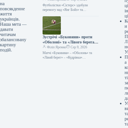
п
на
Європейського кубка.
Футболістки «Сістерс» здобули
ці
повсякденне
перемогу над «Янг Бойз» та
і
життя
завоювали путівку до Кубка Європи
ц
українців.
08.08.2026 18:17 Укрінформ
К
Віцечемпіонки України з футболу,…
Наша мета —
и
давати
р
читачам
П
Зустрічі «Буковини» проти
збалансовану
Л
«Оболоні» та «Лівого берега»
картину
н
з «Кудрівкою» завершилися
Філіп Яремко
Сер 9, 2026
подій.
У
внічию, без забитих м’ячів.
Матчі «Буковина» – «Оболонь» та
П
«Лівий берег» – «Кудрівка»
а
завершилися мировою 08.08.2026
21:42 Укрінформ У суботу, 8 серпня,
к
відбулися два…
н
ті
з
п
л
д
У
в
т
р
т