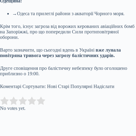
Одещина:
→Одеса та прилеглі райони з акваторії Чорного моря.
Крім того, існує загроза від ворожих керованих авіаційних бомб
на Запоріжжі, про що попередили Сили протиповітряної
оборони.
Варто зазначити, що сьогодні вдень в Україні
вже лунала
повітряна тривога через загрозу балістичних ударів.
Друге сповіщення про балістичну небезпеку було оголошено
приблизно о 19:00.
Коментарі Сортувати: Нові Старі Популярні Надіслати
Submit Rating
Rate this item:
No votes yet.