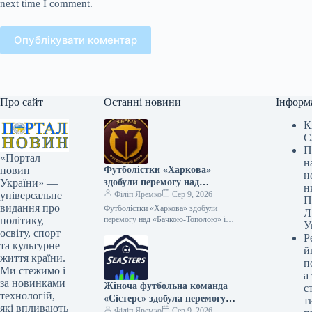
next time I comment.
Опублікувати коментар
Про сайт
Останні новини
Інформ
К
С
П
«Портал
н
Футболістки «Харкова»
новин
н
здобули перемогу над
України» —
н
«Бачкою-Тополою» і
Філіп Яремко
Сер 9, 2026
універсальне
П
братимуть участь у Кубку
видання про
Футболістки «Харкова» здобули
Л
Європи
перемогу над «Бачкою-Тополою» і
політику,
У
кваліфікувалися до Кубка Європи
освіту, спорт
Р
08.08.2026 17:53 Укрінформ
та культурне
й
Українська жіноча футбольна команда
життя країни.
п
«Харків» здобула…
Ми стежимо і
а
за новинками
Жіноча футбольна команда
с
технологій,
«Сістерс» здобула перемогу
т
які впливають
над «Янг Бойз» і вийшла до
Філіп Яремко
Сер 9, 2026