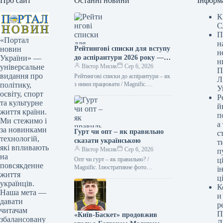
Про сайт
Останні новини
Інформ
К
С
П
«Портал
н
Рейтингові списки для вступу
новин
н
до аспірантури 2026 року —
України» —
н
коли очікувати оголошення
Віктор Мисик
Сер 6, 2026
універсальне
П
результатів
видання про
Рейтингові списки до аспірантури – як
Л
з ними працювати / Мagnific.
політику,
У
Ілюстративне фото Для осіб, які
освіту, спорт
Р
вступають до аспірантури,
та культурне
й
рейтингові…
життя країни.
п
Ми стежимо і
а
за новинками
Гурт чи опт – як правильно
с
технологій,
сказати українською
т
які впливають
Віктор Мисик
Сер 6, 2026
п
на
Опт чи гурт – як правильно? /
ці
повсякденне
Мagnific. Ілюстративне фото
і
життя
Українська мова приваблює тим, що
ц
українців.
часто надає нам два рівнозначні…
К
Наша мета —
и
давати
р
читачам
П
«Київ-Баскет» продовжив
збалансовану
Л