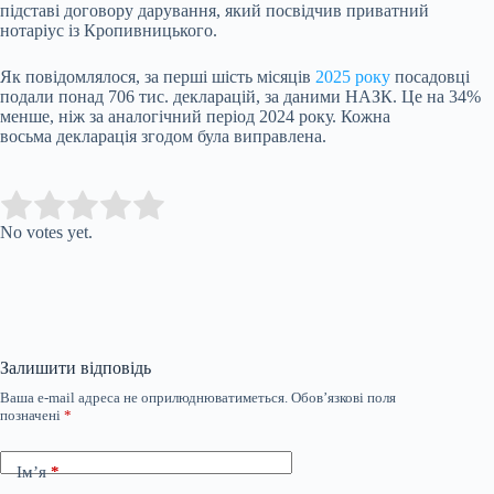
підставі договору дарування, який посвідчив приватний
нотаріус із Кропивницького.
Як повідомлялося, за перші шість місяців
2025 року
посадовці
подали понад 706 тис. декларацій, за даними НАЗК. Це на 34%
менше, ніж за аналогічний період 2024 року. Кожна
восьма декларація згодом була виправлена.
Submit Rating
Rate this item:
No votes yet.
Залишити відповідь
Ваша e-mail адреса не оприлюднюватиметься.
Обов’язкові поля
позначені
*
Ім’я
*