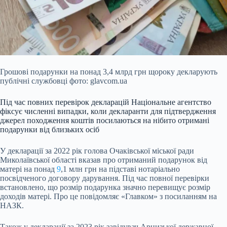
Грошові подарунки на понад 3,4 млрд грн щороку декларують
публічні службовці фото: glavcom.ua
Під час повних перевірок декларацій Національне агентство
фіксує численні
випадки, коли декларанти для підтвердження
джерел походження коштів посилаються на нібито отримані
подарунки від близьких осіб
У декларації за 2022 рік голова Очаківської міської ради
Миколаївської області вказав про отриманий подарунок від
матері на понад
9
,1 млн грн на підставі нотаріально
посвідченого договору дарування. Під час повної перевірки
встановлено, що розмір подарунка значно перевищує розмір
доходів матері. Про це повідомляє «Главком» з посиланням на
НАЗК.
Також у декларації за 2023 рік завідувач Арцизької державної