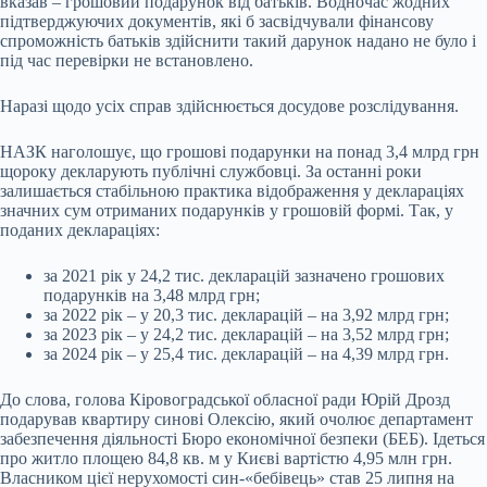
вказав – грошовий подарунок від батьків. Водночас жодних
підтверджуючих документів, які б засвідчували фінансову
спроможність батьків здійснити такий дарунок надано не було і
під час перевірки не встановлено.
Наразі щодо усіх справ здійснюється досудове розслідування.
НАЗК наголошує, що грошові подарунки на понад 3,4 млрд грн
щороку декларують публічні службовці. За останні роки
залишається стабільною практика відображення у деклараціях
значних сум отриманих подарунків у грошовій формі. Так, у
поданих деклараціях:
за 2021 рік у 24,2 тис. декларацій зазначено грошових
подарунків на 3,48 млрд грн;
за 2022 рік – у 20,3 тис. декларацій – на 3,92 млрд грн;
за 2023 рік – у 24,2 тис. декларацій – на 3,52 млрд грн;
за 2024 рік – у 25,4 тис. декларацій – на 4,39 млрд грн.
До слова, голова Кіровоградської обласної ради Юрій Дрозд
подарував квартиру синові Олексію, який очолює департамент
забезпечення діяльності Бюро економічної безпеки (БЕБ). Ідеться
про житло площею 84,8 кв. м у Києві вартістю 4,95 млн грн.
Власником цієї нерухомості син-«бебівець» став 25 липня на