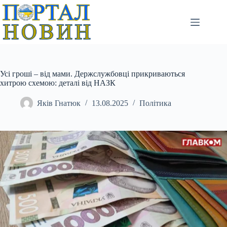
Перейти
до
вмісту
Усі гроші – від мами. Держслужбовці прикриваються
хитрою схемою: деталі від НАЗК
Яків Гнатюк
13.08.2025
Політика