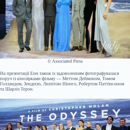
© Associated Press
На презентації Енн також із задоволенням фотографувалася
поруч із кінозірками фільму — Меттом Деймоном, Томом
Голландом, Зендеєю, Люпітою Ніонго, Робертом Паттінсоном
та Шарліз Терон.