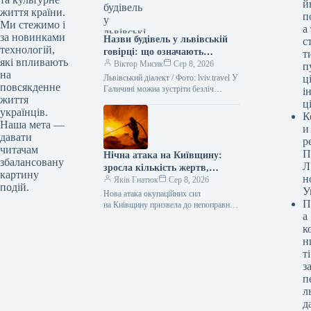
й
Адже…
життя країни.
п
Ми стежимо і
а
за новинками
Назви будівель у львівській
с
технологій,
говірці: що означають
т
які впливають
“двірець”, “креденс”,
Віктор Мисик
Сер 8, 2026
п
на
“кнайпа”
Львівський діалект / Фото: lviv.travel У
ці
повсякденне
Галичині можна зустріти безліч
і
життя
цікавих слів. Деякі можуть
ц
українців.
спантеличити навіть досвідченого
К
мандрівника. Тож не…
Наша мета —
и
давати
р
читачам
П
Нічна атака на Київщину:
збалансовану
Л
зросла кількість жертв,
картину
н
найсвіжіша інформація
Яків Гнатюк
Сер 8, 2026
подій.
У
Нова атака окупаційних сил
П
на Київщину призвела до непоправних
а
жертв. Під вогнем опинився
Броварський район. На місцях
к
працювали рятувальники / ©
н
Associated Press…
ті
з
п
л
д