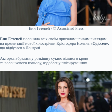
Енн Гетевей / © Associated Press
Енн Гетевей
полонила всіх своїм приголомшливим виглядом
на презентації нової кінострічки Крістофера Нолана
«Одіссея»
,
що відбулася в Лондоні.
Акторка вбралася у розкішну сукню вільного крою
та волошкового кольору, оздоблену плісируванням.