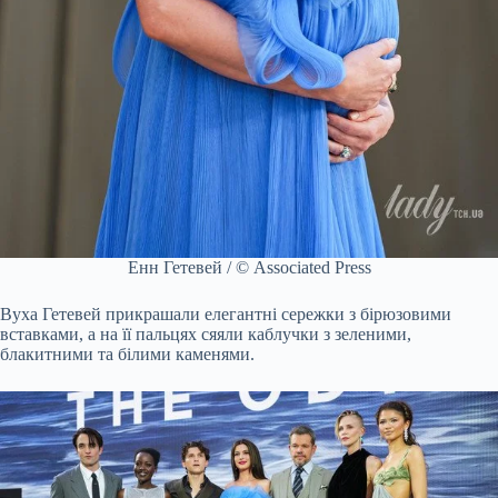
Енн Гетевей / © Associated Press
Вуха Гетевей прикрашали елегантні сережки з бірюзовими
вставками, а на її пальцях сяяли каблучки з зеленими,
блакитними та білими каменями.