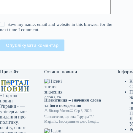
Save my name, email and website in this browser for the
next time I comment.
Опублікувати коментар
Про сайт
Останні новини
Інформ
К
С
П
«Портал
н
Нісенітниця – значення слова
новин
н
та його походження
України» —
н
Віктор Мисик
Сер 8, 2026
універсальне
П
видання про
Чи знаєте ви, що таке “єрунда”? /
Л
Magnific. Ілюстративне фото Іноді
політику,
У
походження слова є більш
освіту, спорт
Р
захопливим, ніж його значення.
та культурне