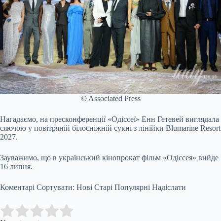
© Associated Press
Нагадаємо, на пресконференції «Одіссеї» Енн Гетевей виглядала
сяючою у повітряній білосніжній сукні з лінійки Blumarine Resort
2027.
Зауважимо, що в український кінопрокат фільм «Одіссея» вийде
16 липня.
Коментарі Сортувати: Нові Старі Популярні Надіслати
Submit Rating
Rate this item: