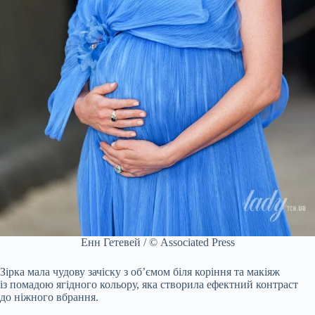
Енн Гетевей / © Associated Press
Зірка мала чудову зачіску з об’ємом біля коріння та макіяж
із помадою ягідного кольору, яка створила ефектний контраст
до ніжного вбрання.