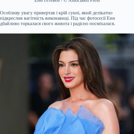
Енн Гетевей / © Associated Press
Особливу увагу привертав і крій сукні, який делікатно
підкреслив вагітність виконавиці. Під час фотосесії Енн
дбайливо торкалася свого живота і радісно посміхалася.