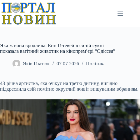
Перейти
до
вмісту
Яка ж вона вродлива: Енн Гетевей в синій сукні
показала вагітний животик на кінопрем’єрі “Одіссея”
Яків Гнатюк
07.07.2026
Політика
43-річна артистка, яка очікує на третю дитину, вигідно
підкреслила свій помітно округлий живіт вишуканим вбранням.