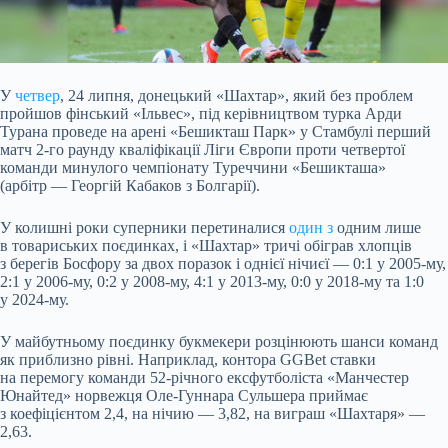
У
четвер
, 24 липня, донецький «Шахтар», який без проблем
пройшов фінський «Ільвес», під керівництвом турка Арди
Турана проведе на арені
«Бешикташ Парк» у Стамбулі перший
матч 2-го раунду кваліфікації Ліги Європи проти четвертої
команди минулого чемпіонату Туреччини «Бешикташа»
(арбітр — Георгій Кабаков з Болгарії).
У колишні роки суперники перетиналися
один з
одним лише
в товариських поєдинках, і «Шахтар» тричі обіграв хлопців
з берегів Босфору за двох поразок і однієї нічиєї — 0:1 у 2005-му,
2:1 у 2006-му, 0:2 у 2008-му, 4:1 у 2013-му, 0:0 у 2018-му та 1:0
у 2024-му.
У майбутньому поєдинку букмекери розцінюють шанси команд
як приблизно рівні. Наприклад, контора GGBet ставки
на перемогу команди 52-річного ексфутболіста «Манчестер
Юнайтед» норвежця Оле-Гуннара Сульшера приймає
з коефіцієнтом 2,4, на нічию — 3,82, на виграш «Шахтаря» —
2,63.