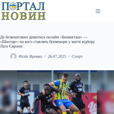
Перейти
до
вмісту
Де безкоштовно дивитись онлайн «Бешикташ» —
«Шахтар»: на кого ставлять букмекери у матчі відбору
Ліги Європи
Філіп Яремко
26.07.2025
Спорт