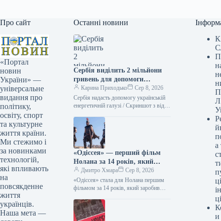
Про сайт
Останні новини
Інформ
К
С
П
«Портал
н
Сербія виділить 2 мільйони
новин
н
гривень для допомоги
України» —
н
українській енергетичній
Карина Приходько
Сер 8, 2026
універсальне
П
галузі, – Зеленський
видання про
Сербія надасть допомогу українській
Л
енергетичній галузі / Скриншот з відео
політику,
У
ОП Сербія надасть підтримку
освіту, спорт
Р
українській енергетиці, виділивши для
та культурне
й
цього два…
життя країни.
п
Ми стежимо і
а
за новинками
«Одіссея» — перший фільм
с
технологій,
Нолана за 14 років, який
т
які впливають
подолав позначку у 1 мільярд
Дмитро Хмара
Сер 8, 2026
п
на
доларів.
«Одіссея» стала для Нолана першим
ці
повсякденне
фільмом за 14 років, який заробив
і
життя
понад $1 мільярд 08.08.2026 14:27
ц
українців.
Укрінформ Стрічка Крістофера
К
Нолана…
Наша мета —
и