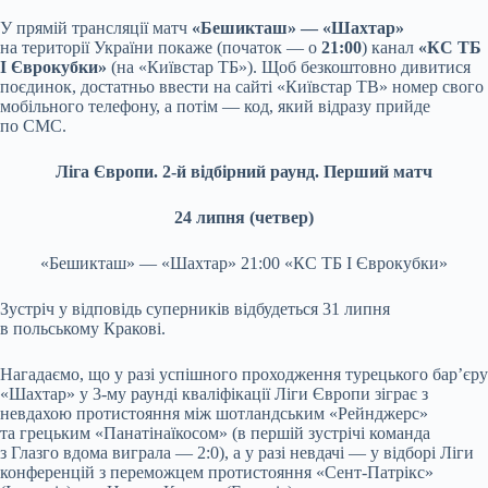
У прямій трансляції матч
«Бешикташ» — «Шахтар»
на території України покаже (початок — о
21:00
) канал
«КС ТБ
I Єврокубки»
(на «Київстар ТБ»). Щоб безкоштовно дивитися
поєдинок, достатньо ввести на сайті «Київстар ТВ» номер свого
мобільного телефону, а потім — код, який відразу прийде
по СМС.
Ліга Європи. 2-й відбірний раунд. Перший матч
24 липня (четвер)
«Бешикташ» — «Шахтар» 21:00 «КС ТБ I Єврокубки»
Зустріч у відповідь суперників відбудеться 31 липня
в польському Кракові.
Нагадаємо, що у разі успішного проходження турецького бар’єру
«Шахтар» у 3-му раунді кваліфікації Ліги Європи зіграє з
невдахою протистояння між шотландським «Рейнджерс»
та грецьким «Панатінаїкосом» (в першій зустрічі команда
з Глазго вдома виграла — 2:0), а у разі невдачі — у відборі Ліги
конференцій з переможцем протистояння «Сент-Патрікс»