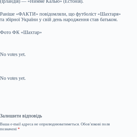
(Ірландія) — «Нимме Калью» (Естонія).
Раніше «ФАКТИ» повідомляли, що футболіст «Шахтаря»
та збірної України у свій день народження став батьком.
Фото ФК «Шахтар»
Submit Rating
Rate this
item:
No votes yet.
Submit Rating
Rate this item:
No votes yet.
Залишити відповідь
Ваша e-mail адреса не оприлюднюватиметься.
Обов’язкові поля
позначені
*