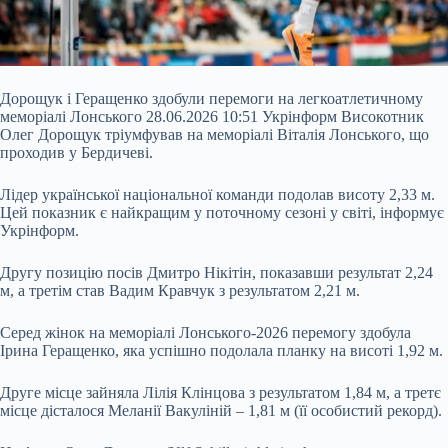
Дорощук і Геращенко здобули перемоги на легкоатлетичному
меморіалі Лонського 28.06.2026 10:51 Укрінформ Високотник
Олег Дорощук тріумфував на меморіалі Віталія Лонського, що
проходив у Бердичеві.
Лідер української національної команди подолав висоту 2,33 м.
Цей показник є найкращим у поточному сезоні у світі, інформує
Укрінформ.
Другу позицію посів Дмитро Нікітін, показавши результат 2,24
м, а третім став Вадим Кравчук з результатом 2,21 м.
Серед жінок на меморіалі Лонського-2026 перемогу
здобула
Ірина Геращенко, яка успішно подолала планку на висоті 1,92 м.
Друге місце зайняла Лілія Клінцова з результатом 1,84 м, а третє
місце дісталося Меланії Вакуліній – 1,81 м (її особистий рекорд).