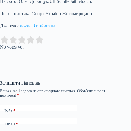
На фото: Олег Дорощук/Ulf Schiller/athletix.ch.
Легка атлетика Спорт Україна Житомирщина
Джерело:
www.ukrinform.ua
Submit Rating
Rate this item:
No votes yet.
Залишити відповідь
Ваша e-mail адреса не оприлюднюватиметься.
Обов’язкові поля
позначені
*
Ім’я
*
Email
*