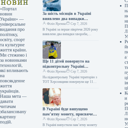
С
П
«Портал
н
За шість місяців в Україні
новин
н
виявлено два випадки
України» —
н
лихоманки Західного Нілу.
Філіп Яремко
Сер 7, 2026
універсальне
П
видання про
В Україні за перше півріччя 2026 року
Л
виявлено два випадки хвороби,
політику,
У
спричиненої вірусом Західного Нілу.
освіту, спорт
Р
07.08.2026 13:05 Укрінформ В
та культурне
й
українській…
життя країни.
п
Ми стежимо і
а
за новинками
Ще 11 дітей повернуто на
с
технологій,
підконтрольну Україні
т
які впливають
територію з тимчасово
Філіп Яремко
Сер 7, 2026
п
на
окупованих районів
На підконтрольну Україні територію з
ці
повсякденне
Херсонщини.
ТОТ Херсонщини повернули ще 11
і
життя
дітей 07.08.2026 13:43 Укрінформ Ще
ц
українців.
11 дітей було повернуто на…
К
Наша мета —
и
давати
р
читачам
П
В Україні буде випущено
збалансовану
Л
пам’ятну монету, присвячену
картину
н
Папі Римському Івану Павлу
Філіп Яремко
Сер 7, 2026
подій.
У
II.
В Україні випустили пам’ятну монету