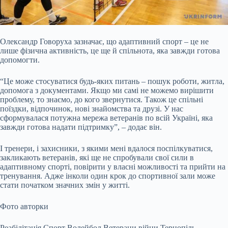
Олександр Говоруха зазначає, що адаптивний спорт – це не
лише фізична активність, це ще й спільнота, яка завжди готова
допомогти.
“Це може стосуватися будь-яких питань – пошук роботи, житла,
допомога з документами. Якщо ми самі не можемо вирішити
проблему, то знаємо, до кого звернутися. Також це спільні
поїздки, відпочинок, нові знайомства та друзі. У нас
сформувалася потужна мережа ветеранів по всій Україні, яка
завжди готова надати підтримку”, – додає він.
І тренери, і захисники, з якими мені вдалося поспілкуватися,
закликають ветеранів, які ще не спробували свої сили в
адаптивному спорті, повірити у власні можливості та прийти на
тренування. Адже інколи один крок до спортивної зали може
стати початком значних змін у житті.
Фото авторки
Реабілітація Спорт Волейбол Ветерани війни Тернопіль