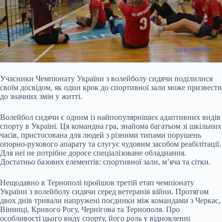
Учасники Чемпіонату України з волейболу сидячи поділилися
своїм досвідом, як один крок до спортивної зали може призвести
до значних змін у житті.
Волейбол сидячи є одним із найпопулярніших адаптивних видів
спорту в Україні. Ця командна гра, знайома багатьом зі шкільних
часів, пристосована для людей з різними типами порушень
опорно-рухового апарату та слугує чудовим засобом реабілітації.
Для неї не
потрібне дороге спеціалізоване обладнання.
Достатньо базових елементів: спортивної зали, м’яча та сітки.
Нещодавно в Тернополі пройшов третій етап чемпіонату
України з волейболу сидячи серед ветеранів війни. Протягом
двох днів тривали напружені поєдинки між командами з Черкас,
Вінниці, Кривого Рогу, Чернігова та Тернополя. Про
особливості цього виду спорту, його роль у відновленні