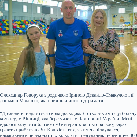
Олександр Говоруха з родичкою Іриною Декайло-Смакулою і її
донькою Міланою, які прийшли його підтримати
“Дозвольте поділитися своїм досвідом. Я створив амп футбольну
команду у Вінниці, яка бере участь у Чемпіонаті України. Мені
вдалося залучити близько 70 ветеранів за півтора року, зараз
грають приблизно 30. Кількість тих, з ким я спілкувався,
намагаючись переконати їх відвідати тренування, перевищує 300