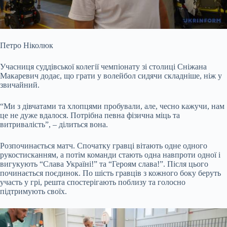
Петро Ніколюк
Учасниця суддівської колегії чемпіонату зі столиці Сніжана
Макаревич додає, що грати у волейбол сидячи складніше, ніж у
звичайний.
“Ми з дівчатами та хлопцями пробували, але, чесно кажучи, нам
це не дуже вдалося. Потрібна певна фізична міць та
витривалість”, – ділиться вона.
Розпочинається матч. Спочатку гравці вітають одне одного
рукостисканням, а потім команди стають одна навпроти одної і
вигукують “Слава Україні!” та “Героям слава!”. Після цього
починається поєдинок. По шість гравців з кожного боку беруть
участь у грі, решта спостерігають поблизу та голосно
підтримують своїх.