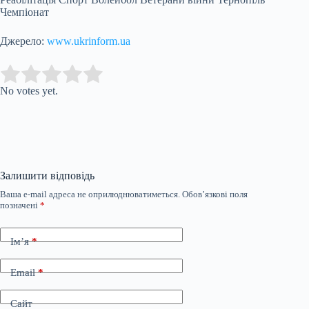
Чемпіонат
Джерело:
www.ukrinform.ua
Submit Rating
Rate this item:
No votes yet.
Залишити відповідь
Ваша e-mail адреса не оприлюднюватиметься.
Обов’язкові поля
позначені
*
Ім’я
*
Email
*
Сайт