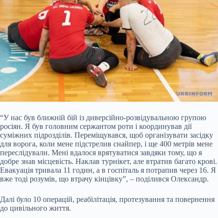
“У нас був ближній бій із диверсійно-розвідувальною групою
росіян. Я був головним сержантом роти і координував дії
суміжних підрозділів. Переміщувався, щоб організувати засідку
для ворога, коли мене підстрелив снайпер, і ще 400 метрів мене
переслідували. Мені вдалося врятуватися завдяки тому, що я
добре знав місцевість. Наклав турнікет, але втратив багато крові.
Евакуація тривала 11 годин, а в госпіталь я потрапив через 16. Я
вже тоді розумів, що втрачу кінцівку”, – поділився Олександр.
Далі було 10 операцій, реабілітація, протезування та повернення
до цивільного життя.