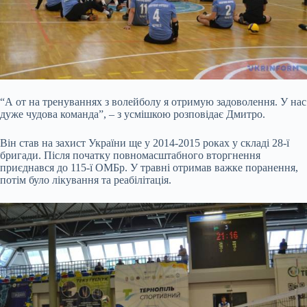
“А от на тренуваннях з волейболу я отримую задоволення. У нас
дуже чудова команда”, – з усмішкою розповідає Дмитро.
Він став на захист України ще у 2014-2015 роках у складі 28-ї
бригади. Після початку повномасштабного вторгнення
приєднався до 115-ї ОМБр. У травні отримав важке поранення,
потім було лікування та реабілітація.