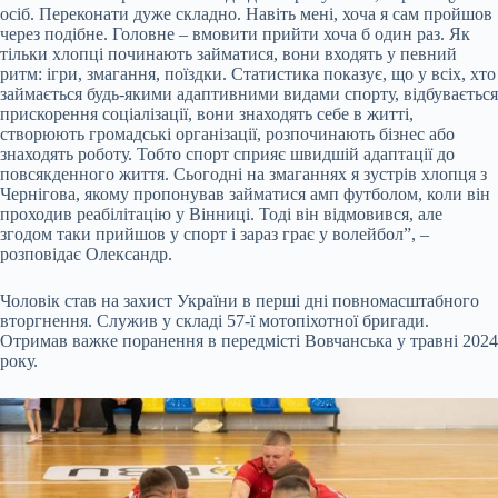
осіб. Переконати дуже складно. Навіть мені, хоча я сам пройшов
через подібне. Головне – вмовити прийти хоча б один раз. Як
тільки хлопці починають займатися, вони входять у певний
ритм: ігри, змагання, поїздки. Статистика показує, що у всіх, хто
займається будь-якими адаптивними видами спорту, відбувається
прискорення соціалізації, вони знаходять себе в житті,
створюють громадські організації, розпочинають бізнес або
знаходять роботу. Тобто спорт сприяє швидшій адаптації до
повсякденного життя. Сьогодні на змаганнях я зустрів хлопця з
Чернігова, якому пропонував займатися амп футболом, коли він
проходив реабілітацію у Вінниці. Тоді він відмовився, але
згодом таки прийшов у спорт і зараз грає у волейбол”, –
розповідає Олександр.
Чоловік став на захист України в перші дні повномасштабного
вторгнення. Служив у складі 57-ї мотопіхотної бригади.
Отримав важке поранення в передмісті Вовчанська у травні 2024
року.