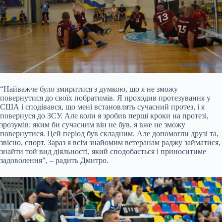
“Найважче було змиритися з думкою, що я не зможу
повернутися до своїх побратимів. Я проходив протезування у
США і сподівався, що мені встановлять сучасний протез, і я
повернуся до ЗСУ. Але коли я зробив перші кроки на протезі,
зрозумів: яким би сучасним він не був, я вже не зможу
повернутися. Цей період був складним. Але допомогли друзі та,
звісно, спорт. Зараз я всім знайомим ветеранам раджу займатися,
знайти той вид діяльності, який сподобається і приноситиме
задоволення”, – радить Дмитро.