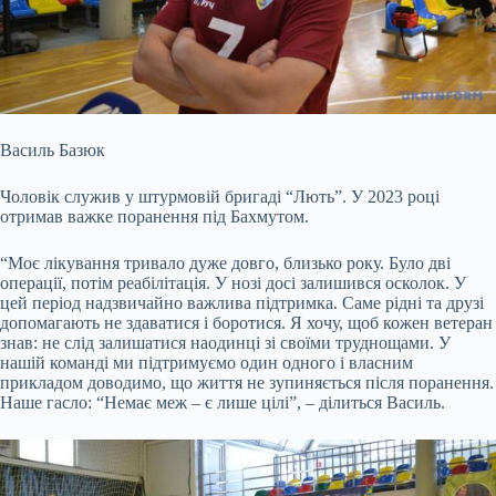
Василь Базюк
Чоловік служив у штурмовій бригаді “Лють”. У 2023 році
отримав важке поранення під Бахмутом.
“Моє лікування тривало дуже довго, близько року. Було дві
операції, потім реабілітація. У нозі досі залишився осколок. У
цей період надзвичайно важлива підтримка. Саме рідні та друзі
допомагають не здаватися і боротися. Я хочу, щоб кожен ветеран
знав: не слід залишатися наодинці зі своїми труднощами. У
нашій команді ми підтримуємо один одного і власним
прикладом доводимо, що життя не зупиняється після поранення.
Наше гасло: “Немає меж – є лише цілі”, – ділиться Василь.