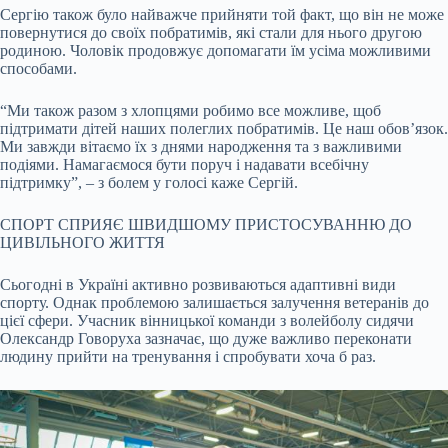
Сергію також було найважче прийняти той факт, що він не може
повернутися до своїх побратимів, які стали для нього другою
родиною. Чоловік продовжує допомагати їм усіма можливими
способами.
“Ми також разом з хлопцями робимо все можливе, щоб
підтримати дітей наших полеглих побратимів. Це наш обов’язок.
Ми завжди вітаємо їх з днями народження та з важливими
подіями. Намагаємося бути поруч і надавати всебічну
підтримку”, – з болем у голосі каже Сергій.
СПОРТ СПРИЯЄ ШВИДШОМУ ПРИСТОСУВАННЮ ДО
ЦИВІЛЬНОГО ЖИТТЯ
Сьогодні в Україні активно розвиваються адаптивні види
спорту. Однак проблемою залишається залучення ветеранів до
цієї сфери. Учасник вінницької команди з волейболу сидячи
Олександр Говоруха зазначає, що дуже важливо переконати
людину прийти на тренування і спробувати хоча б раз.