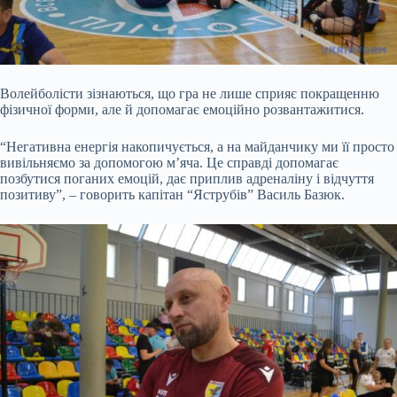
Волейболісти зізнаються, що гра не лише сприяє покращенню
фізичної форми, але й допомагає емоційно розвантажитися.
“Негативна енергія накопичується, а на майданчику ми її просто
вивільняємо за допомогою м’яча. Це справді допомагає
позбутися поганих емоцій, дає приплив адреналіну і відчуття
позитиву”, – говорить капітан “Яструбів” Василь Базюк.