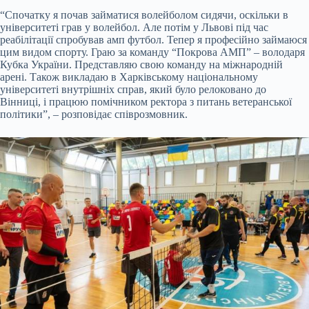
“Спочатку я почав займатися волейболом сидячи, оскільки в
університеті грав у волейбол. Але потім у Львові під час
реабілітації спробував амп футбол. Тепер я професійно займаюся
цим видом спорту. Граю за команду “Покрова АМП” – володаря
Кубка України. Представляю свою команду на міжнародній
арені. Також викладаю в Харківському національному
університеті внутрішніх справ, який було релоковано до
Вінниці, і працюю помічником ректора з питань ветеранської
політики”, – розповідає співрозмовник.