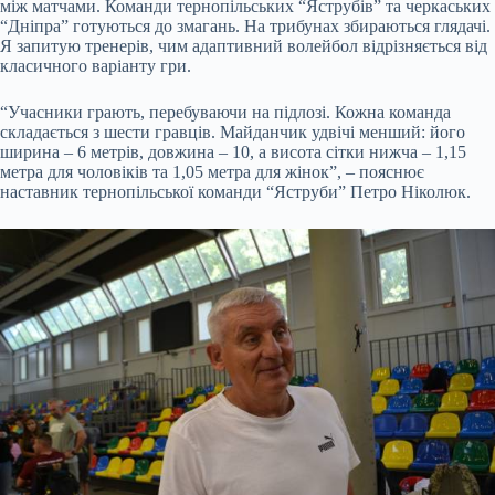
між матчами. Команди тернопільських “Яструбів” та черкаських
“Дніпра” готуються до змагань. На трибунах збираються глядачі.
Я запитую тренерів, чим адаптивний волейбол відрізняється від
класичного варіанту гри.
“Учасники грають, перебуваючи на підлозі. Кожна команда
складається з шести гравців. Майданчик удвічі менший: його
ширина – 6 метрів, довжина – 10, а висота сітки нижча – 1,15
метра для чоловіків та 1,05 метра для жінок”, – пояснює
наставник тернопільської команди “Яструби” Петро Ніколюк.