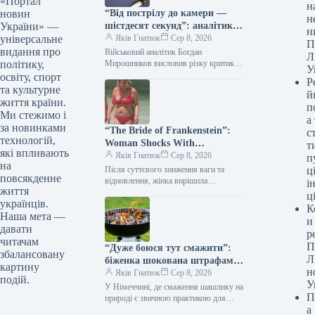
«Портал
н
“Від пострілу до камери —
новин
н
шістдесят секунд”: аналітик
України» —
н
оборонної сфери попередив
Яків Гнатюк
Сер 8, 2026
універсальне
П
про смертельну загрозу
видання про
Військовий аналітик Богдан
Л
документування влучень
Мирошников висловив різку критику
політику,
У
щодо розміщення відео з наслідками
освіту, спорт
Р
російських ракетних ударів у мережі
та культурне
й
одразу після атак.…
життя країни.
п
Ми стежимо і
а
за новинками
“The Bride of Frankenstein”:
с
технологій,
Woman Shocks With
т
які впливають
Appearance After Dozens of
Яків Гнатюк
Сер 8, 2026
п
на
Plastic Surgeries (Photo)
Після суттєвого зниження ваги та
ці
повсякденне
відновлення, жінка вирішила
і
життя
докорінно змінити свій зовнішній
ц
українців.
вигляд. Протягом року вона пройшла
К
низку хірургічних втручань,…
Наша мета —
и
давати
р
читачам
П
“Дуже боюся тут смажити”:
збалансовану
Л
біженка шокована штрафами
картину
н
за шашлик у Німеччині
Яків Гнатюк
Сер 8, 2026
подій.
У
(відео)
У Німеччині, де смаження шашлику на
П
природі є звичною практикою для
а
українців, така розвага може