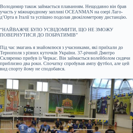
Володимир також займається плаванням. Нещодавно він брав
участь у міжнародному запливі OCEANMAN на озері Лаго-
д’Орта в Італії та успішно подолав двокілометрову дистанцію.
“НАЙВАЖЧЕ БУЛО УСВІДОМИТИ, ЩО НЕ ЗМОЖУ
ПОВЕРНУТИСЯ ДО ПОБРАТИМІВ”
Під час змагань я знайомлюся з учасниками, які приїхали до
Тернополя з різних куточків України. 37-річний Дмитро
Скляренко прибув із Черкас. Він займається волейболом сидячи
приблизно два роки. Спочатку спробував ампу футбол, але цей
вид спорту йому не сподобався.