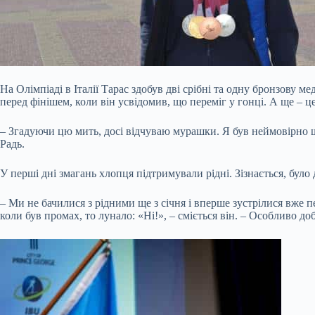
На Олімпіаді в Італії Тарас здобув дві срібні та одну бронзову
перед фінішем, коли він усвідомив, що переміг у гонці. А ще – ц
– Згадуючи цю мить, досі відчуваю мурашки. Я був неймовірно ща
Радь.
У перші дні змагань хлопця підтримували рідні. Зізнається, бу
– Ми не бачилися з рідними ще з січня і вперше зустрілися вже п
коли був промах, то лунало: «Ні!», – сміється він. – Особливо д