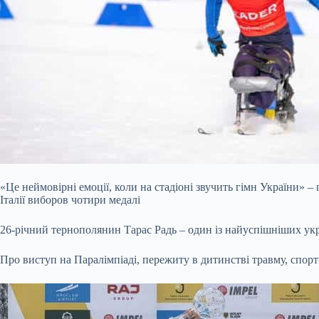
«Це неймовірні емоції, коли на стадіоні звучить гімн України» –
Італії виборов чотири медалі
26-річний тернополянин Тарас Радь – один із найуспішніших укра
Про виступ на Паралімпіаді, пережиту в дитинстві травму, спор