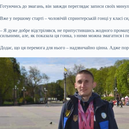
Готуючись до змагань, він завжди переглядає записи своїх минули
Вже у першому старті – чоловічій спринтерській гонці у класі си
– Я дуже добре відстрілявся, не припустившись жодного промаху
сильними, але, як показала ця гонка, з ними можна змагатися і 
Додає, що ця перемога для нього – надзвичайно цінна. Адже порі