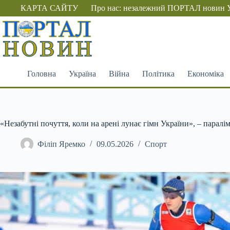
Перейти
КАРТА САЙТУ
Про нас: незалежний ПОРТАЛ новин 
до
вмісту
Головна
Україна
Війна
Політика
Економіка
«Незабутні почуття, коли на арені лунає гімн України», – паралі
Філіп Яремко
09.05.2026
Спорт