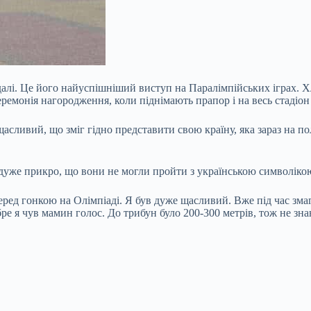
 медалі. Це його найуспішніший виступ на Паралімпійських іграх.
еремонія нагородження, коли піднімають прапор і на весь стадіон
сливий, що зміг гідно представити свою країну, яка зараз на пол
ло дуже прикро, що вони не могли пройти з українською символік
еред гонкою на Олімпіаді. Я був дуже щасливий. Вже під час змага
обре я чув мамин голос. До трибун було 200-300 метрів, тож не зн