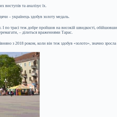
х виступів та аналізує їх.
дячи – українець здобув золоту медаль.
. І по трасі теж добре пройшов на високій швидкості, обійшовш
перемагати, – ділиться враженнями Тарас.
вняно з 2018 роком, коли він теж здобув «золото», значно зросла