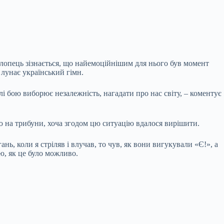
 Хлопець зізнається, що найемоційнішим для нього був момент
 лунає український гімн.
і бою виборює незалежність, нагадати про нас світу, – коментує
ою на трибуни, хоча згодом цю ситуацію вдалося вирішити.
нь, коли я стріляв і влучав, то чув, як вони вигукували «Є!», а
аю, як це було можливо.