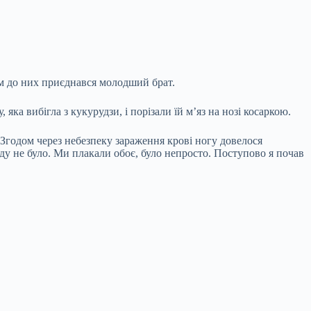
ім до них приєднався молодший брат.
яка вибігла з кукурудзи, і порізали їй м’яз на нозі косаркою.
 Згодом через небезпеку зараження крові ногу довелося
оду не було. Ми плакали обоє, було непросто. Поступово я почав