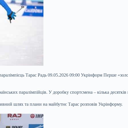
 паралімпієць Тарас Радь 09.05.2026 09:00 Укрінформ Перше «золот
їнських паралімпійців. У доробку спортсмена – кілька десятків 
тивний шлях та плани на майбутнє Тарас розповів
Укрінформу.