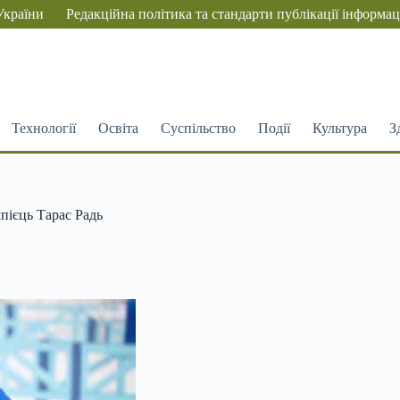
України
Редакційна політика та стандарти публікації інформац
Технології
Освіта
Суспільство
Події
Культура
З
мпієць Тарас Радь