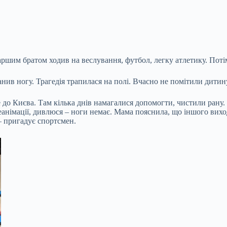
таршим братом ходив на веслування, футбол, легку атлетику. Пот
нив ногу. Трагедія трапилася на полі. Вчасно не помітили дитину, 
е до Києва. Там кілька днів намагалися допомогти, чистили рану.
реанімації, дивлюся – ноги немає. Мама пояснила, що іншого вих
 – пригадує спортсмен.