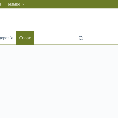
і
Більше
доров’я
Спорт