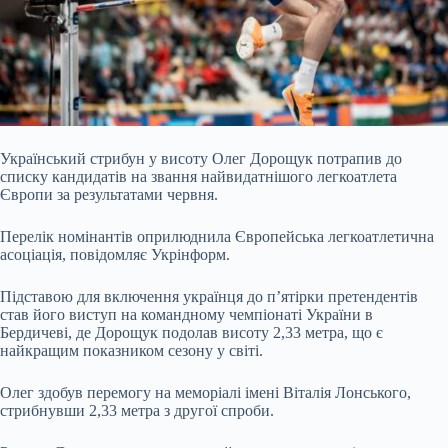
Український стрибун у висоту Олег Дорощук потрапив до
списку кандидатів на звання найвидатнішого легкоатлета
Європи за результатами червня.
Перелік номінантів оприлюднила Європейська легкоатлетична
асоціація, повідомляє Укрінформ.
Підставою для включення українця до п’ятірки претендентів
став його виступ на командному чемпіонаті України в
Бердичеві, де Дорощук подолав висоту 2,33 метра, що є
найкращим
показником сезону у світі.
Олег здобув перемогу на меморіалі імені Віталія Лонського,
стрибнувши 2,33 метра з другої спроби.