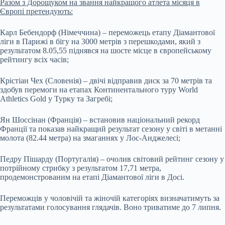
Разом з Дорощуком на звання найкращого атлета місяця в
Європі претендують:
Карл Бебендорф (Німеччина) – переможець етапу Діамантової
ліги в Парижі в бігу на 3000 метрів з перешкодами, який з
результатом 8.05,55 піднявся на шосте місце в європейському
рейтингу всіх часів;
Крістіан Чех (Словенія) – двічі відправив диск за 70 метрів та
здобув перемоги на етапах Континентального туру World
Athletics Gold у Турку та Загребі;
Ян Шоссінан (Франція) – встановив національний рекорд
Франції та показав найкращий результат сезону у світі в метанні
молота (82.44 метра) на змаганнях у Лос-Анджелесі;
Педру Пішарду (Португалія) – очолив світовий рейтинг сезону у
потрійному стрибку з результатом 17,71 метра,
продемонстрованим на етапі Діамантової ліги в Досі.
Переможців у чоловічій та жіночій категоріях визначатимуть за
результатами голосування глядачів. Воно триватиме до 7 липня.