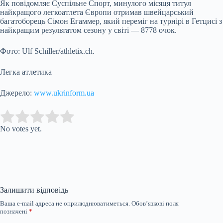
Як повідомляє Суспільне Спорт, минулого місяця титул
найкращого легкоатлета Європи отримав швейцарський
багатоборець Сімон Егаммер, який переміг на турнірі в Гетцисі з
найкращим результатом сезону у світі — 8778 очок.
Фото: Ulf Schiller/athletix.ch.
Легка атлетика
Джерело:
www.ukrinform.ua
Submit Rating
Rate this item:
No votes yet.
Залишити відповідь
Ваша e-mail адреса не оприлюднюватиметься.
Обов’язкові поля
позначені
*