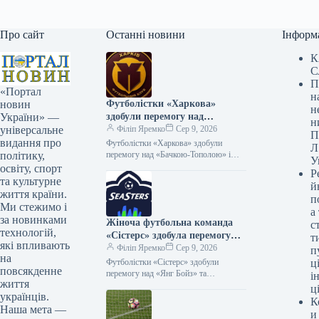
Про сайт
Останні новини
Інформ
К
С
П
«Портал
н
Футболістки «Харкова»
новин
н
здобули перемогу над
України» —
н
«Бачкою-Тополою» і
Філіп Яремко
Сер 9, 2026
універсальне
П
братимуть участь у Кубку
видання про
Футболістки «Харкова» здобули
Л
Європи
перемогу над «Бачкою-Тополою» і
політику,
У
кваліфікувалися до Кубка Європи
освіту, спорт
Р
08.08.2026 17:53 Укрінформ
та культурне
й
Українська жіноча футбольна команда
життя країни.
п
«Харків» здобула…
Ми стежимо і
а
за новинками
Жіноча футбольна команда
с
технологій,
«Сістерс» здобула перемогу
т
які впливають
над «Янг Бойз» і вийшла до
Філіп Яремко
Сер 9, 2026
п
на
Європейського кубка.
Футболістки «Сістерс» здобули
ці
повсякденне
перемогу над «Янг Бойз» та
і
життя
завоювали путівку до Кубка Європи
ц
українців.
08.08.2026 18:17 Укрінформ
К
Віцечемпіонки України з футболу,…
Наша мета —
и