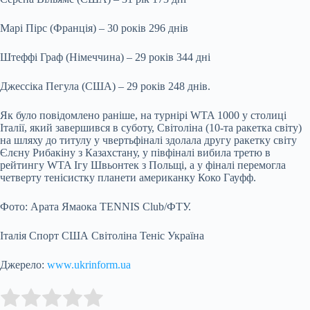
Марі Пірс (Франція) – 30 років 296 днів
Штеффі Граф (Німеччина) – 29 років 344 дні
Джессіка Пегула (США) – 29 років 248 днів.
Як було повідомлено раніше, на турнірі WTA 1000 у столиці
Італії, який завершився в суботу, Світоліна (10-та ракетка світу)
на шляху до титулу у чвертьфіналі здолала другу ракетку світу
Єлєну Рибакіну з Казахстану, у півфіналі вибила третю в
рейтингу WTA Ігу Швьонтек з Польщі, а у фіналі перемогла
четверту тенісистку планети американку Коко Гауфф.
Фото: Арата Ямаока TENNIS Club/ФТУ.
Італія Спорт США Світоліна Теніс Україна
Джерело:
www.ukrinform.ua
Submit Rating
Rate this item: