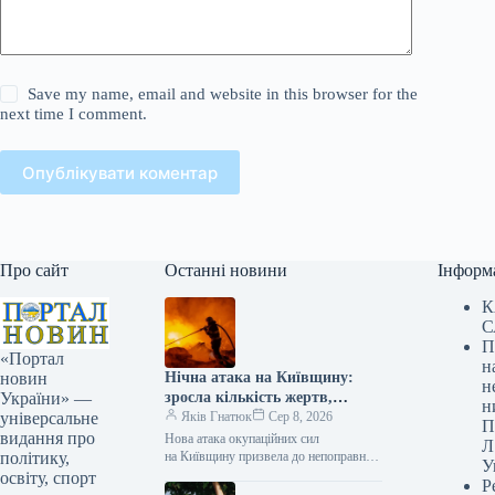
Save my name, email and website in this browser for the
next time I comment.
Опублікувати коментар
Про сайт
Останні новини
Інформ
К
С
П
«Портал
н
Нічна атака на Київщину:
новин
н
зросла кількість жертв,
України» —
н
найсвіжіша інформація
Яків Гнатюк
Сер 8, 2026
універсальне
П
видання про
Нова атака окупаційних сил
Л
на Київщину призвела до непоправних
політику,
У
жертв. Під вогнем опинився
освіту, спорт
Р
Броварський район. На місцях