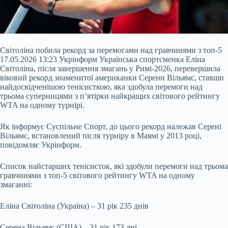
Світоліна побила рекорд за перемогами над гравчинями з топ-5
17.05.2026 13:23 Укрінформ Українська спортсменка Еліна
Світоліна, після завершення змагань у Римі-2026, перевершила
віковий рекорд знаменитої американки Серени Вільямс, ставши
найдосвідченішою тенісисткою, яка здобула перемоги над
трьома суперницями з п’ятірки найкращих світового рейтингу
WTA на одному турнірі.
Як інформує Суспільне Спорт, до цього рекорд належав Серені
Вільямс, встановлений після турніру в Маямі у 2013 році,
повідомляє Укрінформ.
Список найстарших тенісисток, які здобули перемоги над трьома
гравчинями з топ-5 світового рейтингу WTA на одному
змаганні:
Еліна Світоліна (Україна) – 31 рік 235 днів
Серена Вільямс (США) – 31 рік 173 дні