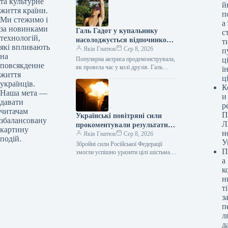
та культурне
й
працювали рятувальники / ©
життя країни.
п
Associated Press…
Ми стежимо і
а
за новинками
Галь Гадот у купальнику
с
технологій,
насолоджується відпочинком
т
які впливають
з подругами на яхті
Яків Гнатюк
Сер 8, 2026
п
на
Популярна актриса продемонструвала,
ці
повсякденне
як провела час у колі друзів. Галь
і
життя
Гадот, фото: instagram.com/gal_gadot
ц
українців.
41-річна ізраїльська кінозірка Галь
К
Гадот, яка здобула…
Наша мета —
и
давати
р
читачам
П
Українські повітряні сили
збалансовану
Л
прокоментували результати
картину
н
нічного обстрілу, зазначивши,
Яків Гнатюк
Сер 8, 2026
подій.
У
що жодна ракета не була
Збройні сили Російської Федерації
П
перехоплена.
змогли успішно уразити цілі шістьма
а
балістичними та зенітними керованими
ракетами, які не вдалося перехопити.
к
Масований наліт…
н
ті
з
п
л
д