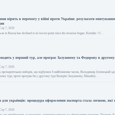
яни вірять в перемогу у війні проти України: результати опитуванн
див
Сер 7, 2026
war in Russia has declined to its lowest point since the invasion began. Kremlin / ©…
оходить у перший тур, але програє Залужному та Федорову в другому
я
Сер 7, 2026
их президентських виборів, що відбулися б найближчим часом, Володимир Зеленський зд
шому турі, проте програв би у другому турі Валерію Залужному, Михайлу…
он для українців: процедура оформлення паспорта стала легшою, які 
Сер 7, 2026
и, що перебувають за кордоном, змінилися вимоги до оформлення паспорта. Паспорт Дл