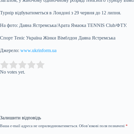
Загалом, у жіночому одиночному розряді тенісного турніру Вімб
Турнір відбуватиметься в Лондоні з 29 червня до 12 липня.
На фото: Даяна Ястремська/Арата Ямаока TENNIS Club/ФТУ.
Спорт Теніс Україна Жінки Вімблдон Даяна Ястремська
Джерело:
www.ukrinform.ua
Submit Rating
Rate this item:
No votes yet.
Залишити відповідь
Ваша e-mail адреса не оприлюднюватиметься.
Обов’язкові поля позначені
*