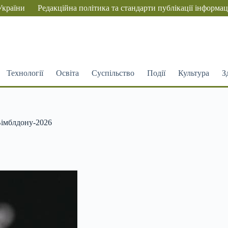
України
Редакційна політика та стандарти публікації інформац
Технології
Освіта
Суспільство
Події
Культура
З
Вімблдону-2026