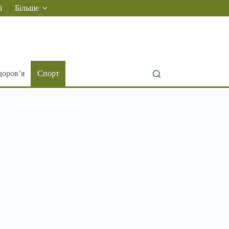
і
Більше
доров’я
Спорт