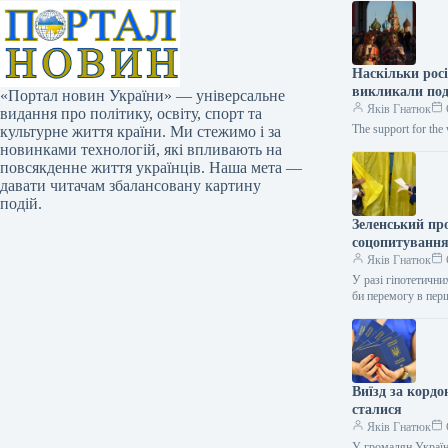
Наскільки росі
викликали по
«Портал новин України» — універсальне
Яків Гнатюк
видання про політику, освіту, спорт та
The support for the 
культурне життя країни. Ми стежимо і за
новинками технологій, які впливають на
повсякденне життя українців. Наша мета —
давати читачам збалансовану картину
подій.
Зеленський пр
соцопитуванн
Яків Гнатюк
У разі гіпотетичн
би перемогу в пер
Виїзд за корд
сталися
Яків Гнатюк
У громадян Україн