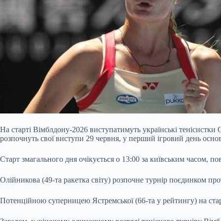
На старті Вімблдону-2026 виступатимуть українські тенісистки
розпочнуть свої виступи 29 червня, у перший ігровий день осно
Старт змагального дня очікується о 13:00 за київським часом, п
Олійникова (49-та ракетка світу) розпочне турнір поєдинком про
Потенційною суперницею Ястремської (66-та у рейтингу) на старт