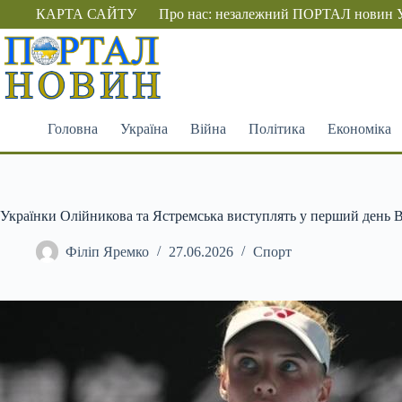
Перейти
КАРТА САЙТУ
Про нас: незалежний ПОРТАЛ новин 
до
вмісту
Головна
Україна
Війна
Політика
Економіка
Українки Олійникова та Ястремська виступлять у перший день 
Філіп Яремко
27.06.2026
Спорт