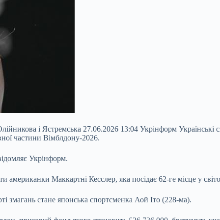
 Олійникова і Ястремська 27.06.2026 13:04 Укрінформ Українськ
вної частини Вімблдону-2026.
овідомляє Укрінформ.
ти американки Маккартні Кесслер, яка посідає 62-ге місце у світ
і змагань стане японська спортсменка Аой Іто (228-ма).