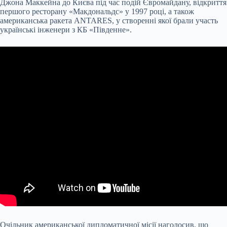
Джона Маккейна до Києва під час подій Євромайдану, відкриття
першого ресторану «Макдональдс» у 1997 році, а також
американська ракета ANTARES, у створенні якої брали участь
українські інженери з КБ «Південне».
Очільник американської дипломатичної місії наголосив, що