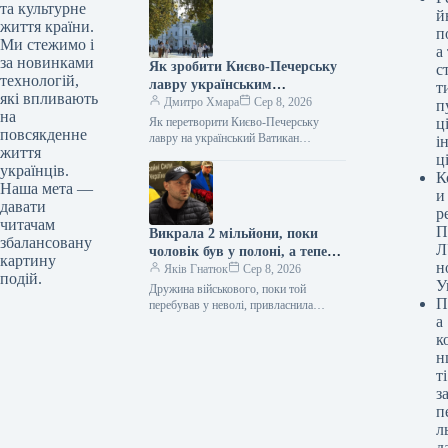
08.08.2026 08:54 Укрінформ “Фабула”
та культурне
й
та інші видавничі…
життя країни.
п
Ми стежимо і
а
за новинками
Як зробити Києво-Печерську
с
технологій,
лавру українським
т
які впливають
Ватиканом
Дмитро Хмара
Сер 8, 2026
п
на
Як перетворити Києво-Печерську
ці
повсякденне
лавру на український Ватикан
і
життя
08.08.2026 09:00 Укрінформ Послам
ц
українців.
України роз’яснили, що вони можуть
К
зробити для цього Під…
Наша мета —
и
давати
р
читачам
П
Викрала 2 мільйони, поки
збалансовану
Л
чоловік був у полоні, а тепер
картину
н
претендує на аліменти з його
Яків Гнатюк
Сер 8, 2026
подій.
У
мізерної пенсії: цинічна
Дружина військового, поки той
П
історія з колишньою
перебував у неволі, привласнила
а
мільйони, а зараз змушує його
дружиною військового.
сплачувати аліменти з незначної пенсії.
к
Привласнила виплати на мільйони
н
та витягує останні…
ті
з
п
л
д