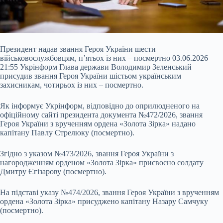
Президент надав звання Героя України шести
військовослужбовцям, п’ятьох із
них – посмертно 03.06.2026
21:55 Укрінформ Глава держави Володимир Зеленський
присудив звання Героя України шістьом українським
захисникам, чотирьох із них – посмертно.
Як інформує Укрінформ, відповідно до оприлюдненого на
офіційному сайті президента документа №472/2026, звання
Героя України з врученням ордена «Золота Зірка» надано
капітану Павлу Стрелюку (посмертно).
Згідно з указом №473/2026, звання Героя України з
нагородженням орденом «Золота Зірка» присвоєно солдату
Дмитру Єгізарову (посмертно).
На підставі указу №474/2026, звання Героя України з врученням
ордена «Золота Зірка» присуджено капітану Назару Самчуку
(посмертно).