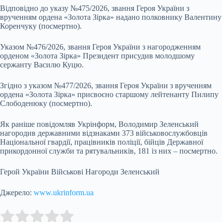
Відповідно до указу №475/2026, звання Героя України з
врученням ордена «Золота Зірка» надано полковнику Валентину
Коренчуку (посмертно).
Указом №476/2026, звання Героя України з нагородженням
орденом «Золота Зірка» Президент присудив молодшому
сержанту Василю Куцю.
Згідно з указом №477/2026, звання Героя України з врученням
ордена «Золота Зірка» присвоєно старшому лейтенанту Пилипу
Слободенюку (посмертно).
Як раніше повідомляв Укрінформ, Володимир Зеленський
нагородив державними відзнаками 373 військовослужбовців
Національної гвардії, працівників поліції, бійців Державної
прикордонної служби та рятувальників, 181 із них – посмертно.
Герой України Військові Нагороди Зеленський
Джерело:
www.ukrinform.ua
Submit Rating
Rate this item: