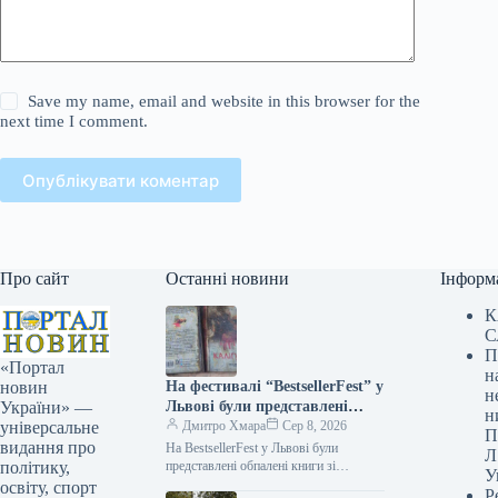
Save my name, email and website in this browser for the
next time I comment.
Опублікувати коментар
Про сайт
Останні новини
Інформ
К
С
П
«Портал
н
На фестивалі “BestsellerFest” у
новин
н
Львові були представлені
України» —
н
обгорілі книги з харківського
Дмитро Хмара
Сер 8, 2026
універсальне
П
складу, який постраждав від
видання про
На BestsellerFest у Львові були
Л
російського обстрілу.
представлені обпалені книги зі
політику,
У
знищеного складу в Харкові
освіту, спорт
Р