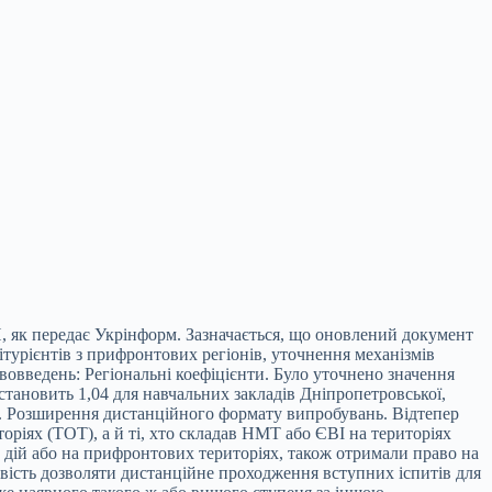
Н, як передає Укрінформ. Зазначається, що оновлений документ
турієнтів з прифронтових регіонів, уточнення механізмів
введень: Регіональні коефіцієнти. Було уточнено значення
 становить 1,04 для навчальних закладів Дніпропетровської,
стей. Розширення дистанційного формату випробувань. Відтепер
ріях (ТОТ), а й ті, хто складав НМТ або ЄВІ на територіях
х дій або на прифронтових територіях, також отримали право на
ивість дозволяти дистанційне проходження вступних іспитів для