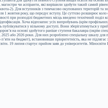
і вступають для здобуття певного ступеня вищої освіти на основі
 магистри чи аспіранти, які вирішили здобути такий самий рівен
(квота-2). Для вступників з тимчасово окупованих територій та 
ля 1 жовтня року, що передує вступу. Це суттєво розширює коло
ивості при розподілі бюджетних місць введено технічний поділ 
відеофіксація. Хоча відеозапис усіх випробувань (крім профільних
ь публікуватися у вільному доступі. Вони зберігатимуться у прий
здоров’я на основі здобутого раніше ступеня бакалавра (окрім сп
, 2025 або 2026 роки. Для них розроблено спеціальну шкалу для 
о п’яти на бюджет), встановивши пріоритетність, яка не підлягає
освіти. 19 липня стартує прийом заяв до університетів. Міносвіт