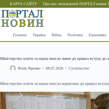
Перейти
КАРТА САЙТУ
Про нас: незалежний ПОРТАЛ новин 
до
вмісту
Головна
Україна
Війна
Політика
Економіка
Міністерство освіти та науки внесло зміни до правил вступу до з
Філіп Яремко
08.07.2026
Суспільство
Міністерство освіти та науки внесло корективи до правил вступ