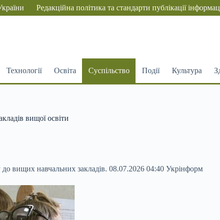
України
Редакційна політика та стандарти публікації інформац
Технології
Освіта
Суспільство
Події
Культура
З
акладів вищої освіти
у до вищих навчальних закладів. 08.07.2026 04:40 Укрінформ