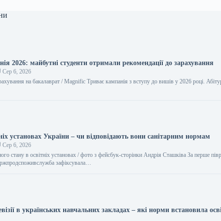
ни
нія 2026: майбутні студенти отримали рекомендації до зарахування
Сер 6, 2026
рахування на бакалаврат / Magnific Триває кампанія з вступу до вишів у 2026 році. Абіту
тніх установах України – чи відповідають вони санітарним нормам
Сер 6, 2026
ого стану в освітніх установах / фото з фейсбук-сторінки Андрія Сташківа За перше пів
ержпродспоживслужба зафіксувала…
візії в українських навчальних закладах – які норми встановила осв