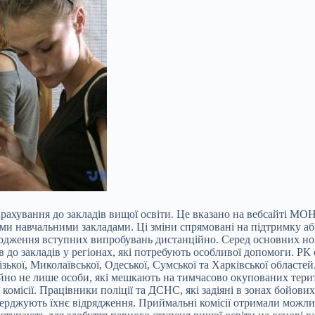
арахування до закладів вищої освіти. Це вказано на вебсайті МО
ми навчальними закладами. Ці зміни спрямовані на підтримку абі
одження вступних випробувань дистанційно. Серед основних ново
в до закладів у регіонах, які потребують особливої допомоги. РК
порізької, Миколаївської, Одеської, Сумської та Харківської обла
йно не лише особи, які мешкають на тимчасово окупованих терито
омісії. Працівники поліції та ДСНС, які задіяні в зонах бойови
тверджують їхнє відрядження. Приймальні комісії отримали можл