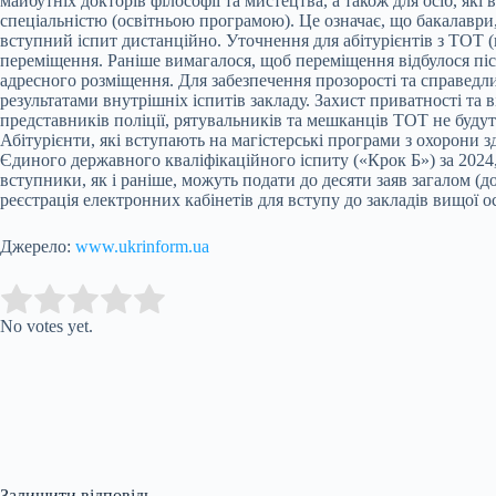
майбутніх докторів філософії та мистецтва, а також для осіб, як
спеціальністю (освітньою програмою). Це означає, що бакалаври,
вступний іспит дистанційно. Уточнення для абітурієнтів з ТОТ 
переміщення. Раніше вимагалося, щоб переміщення відбулося піс
адресного розміщення. Для забезпечення прозорості та справедл
результатами внутрішніх іспитів закладу. Захист приватності та 
представників поліції, рятувальників та мешканців ТОТ не будут
Абітурієнти, які вступають на магістерські програми з охорони 
Єдиного державного кваліфікаційного іспиту («Крок Б») за 2024
вступники, як і раніше, можуть подати до десяти заяв загалом (д
реєстрація електронних кабінетів для вступу до закладів вищої 
Джерело:
www.ukrinform.ua
Submit Rating
Rate this item:
No votes yet.
Залишити відповідь