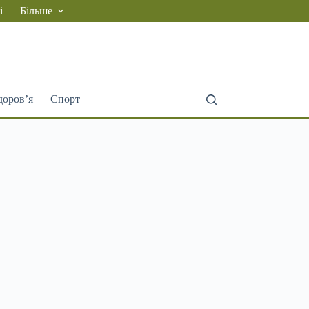
і
Більше
доров’я
Спорт