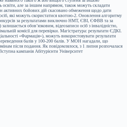
 вже наявного такого ж або вищого ступеня за іншою
ь освіти, але за іншим напрямом, також можуть складати
зон активних бойових дій скасовано обмеження щодо дати
 осіб, які можуть скористатися квотою-2. Оновлення алгоритму
конкурсів за результатами виключно НМТ, ЄВІ, ЄФВВ та за
) залишається обов’язковим, відеозаписи осіб з інвалідністю,
мальній комісії для перевірки. Магістратура: результати ЄДКІ.
еціальності «Фармація»), можуть використовувати результати
переведення балів у 100-200 балів. У МОН нагадали, що
 змінам після подання. Як повідомлялося, з 1 липня розпочалася
и Вступна кампанія Абітурієнти Університет