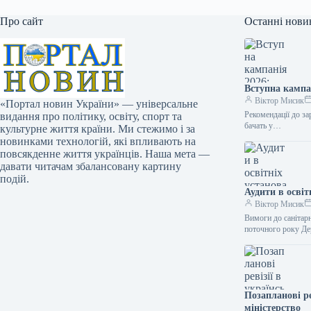
Про сайт
Останні нови
Вступна кампа
Віктор Мисик
«Портал новин України» — універсальне
Рекомендації до за
видання про політику, освіту, спорт та
бачать у…
культурне життя країни. Ми стежимо і за
новинками технологій, які впливають на
повсякденне життя українців. Наша мета —
давати читачам збалансовану картину
подій.
Аудити в осві
Віктор Мисик
Вимоги до санітарн
поточного року Д
Позапланові ре
міністерство