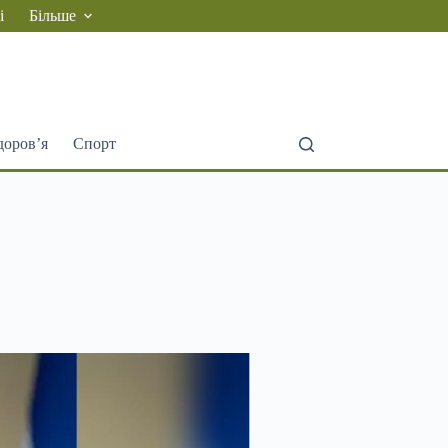
і
Більше
доров’я
Спорт