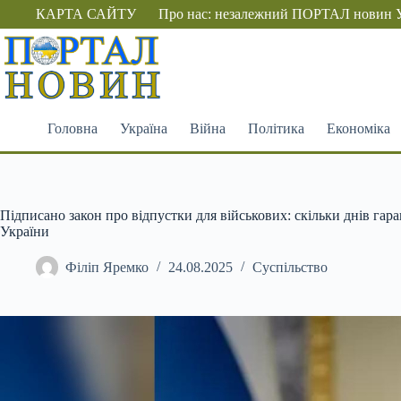
Перейти
КАРТА САЙТУ
Про нас: незалежний ПОРТАЛ новин 
до
вмісту
Головна
Україна
Війна
Політика
Економіка
Підписано закон про відпустки для військових: скільки днів га
України
Філіп Яремко
24.08.2025
Суспільство