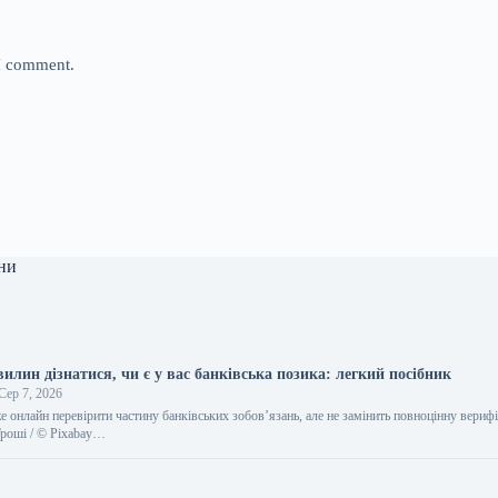
 I comment.
ни
вилин дізнатися, чи є у вас банківська позика: легкий посібник
Сер 7, 2026
 онлайн перевірити частину банківських зобов’язань, але не замінить повноцінну верифі
роші / © Pixabay…