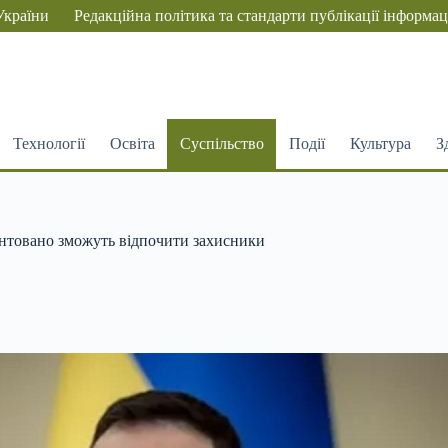
України
Редакційна політика та стандарти публікації інформац
Технології
Освіта
Суспільство
Події
Культура
З
рантовано зможуть відпочити захисники