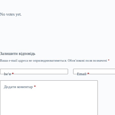
Submit Rating
Rate this item:
No votes yet.
Залишити відповідь
Ваша e-mail адреса не оприлюднюватиметься.
Обов’язкові поля позначені
*
Ім’я
*
Email
*
Додати коментар
*