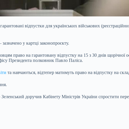
гарантовані відпустки для українських військових (реєстраційни
 зазначено у картці законопроєкту.
вцям право на гарантовану відпустку на 15 з 30 днів щорічної ос
фісу Президента полковник Павло Паліса.
іти
та навчаються, відтепер матимуть право на відпустку на скла
ння.
ленський доручив Кабінету Міністрів України спростити перет