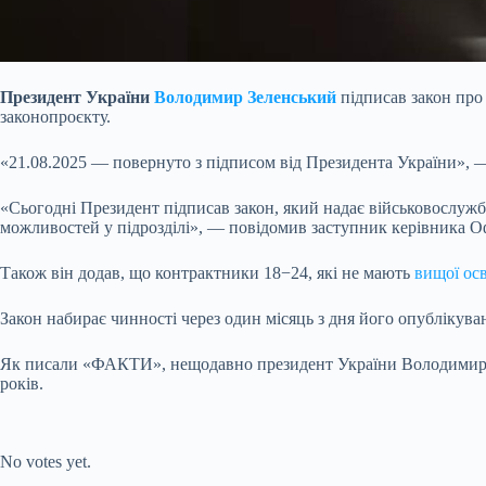
Президент України
Володимир Зеленський
підписав закон про 
законопроєкту.
«21.08.2025 — повернуто з підписом від Президента України», —
«Сьогодні Президент підписав закон, який надає військовослужбо
можливостей у підрозділі», — повідомив заступник керівника О
Також він додав, що контрактники 18−24, які не мають
вищої осв
Закон набирає чинності через один місяць з дня його опублікува
Як писали «ФАКТИ», нещодавно президент України Володимир Зе
років.
Submit Rating
Rate this
item:
No votes yet.