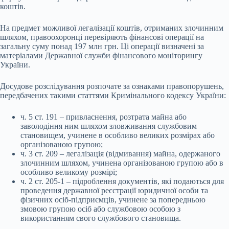
коштів.
На предмет можливої легалізації коштів, отриманих злочинним
шляхом, правоохоронці перевіряють фінансові операції на
загальну суму понад 197 млн грн. Ці операції визначені за
матеріалами Державної служби фінансового моніторингу
України.
Досудове розслідування розпочате за ознаками правопорушень,
передбачених такими статтями Кримінального кодексу України:
ч. 5 ст. 191 – привласнення, розтрата майна або
заволодіння ним шляхом зловживання службовим
становищем, учинене в особливо великих розмірах або
організованою групою;
ч. 3 ст. 209 – легалізація (відмивання) майна, одержаного
злочинним шляхом, учинена організованою групою або в
особливо великому розмірі;
ч. 2 ст. 205-1 – підроблення документів, які подаються для
проведення державної реєстрації юридичної особи та
фізичних осіб-підприємців, учинене за попередньою
змовою групою осіб або службовою особою з
використанням свого службового становища.