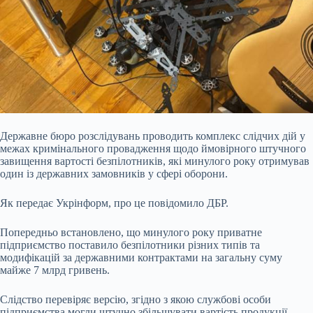
Державне бюро розслідувань проводить комплекс слідчих дій у
межах кримінального провадження щодо ймовірного штучного
завищення вартості безпілотників, які минулого року отримував
один із державних замовників у сфері оборони.
Як передає Укрінформ, про це повідомило ДБР.
Попередньо встановлено, що минулого року приватне
підприємство поставило безпілотники
різних типів та
модифікацій за державними контрактами на загальну суму
майже 7 млрд гривень.
Слідство перевіряє версію, згідно з якою службові особи
підприємства могли штучно збільшувати вартість продукції