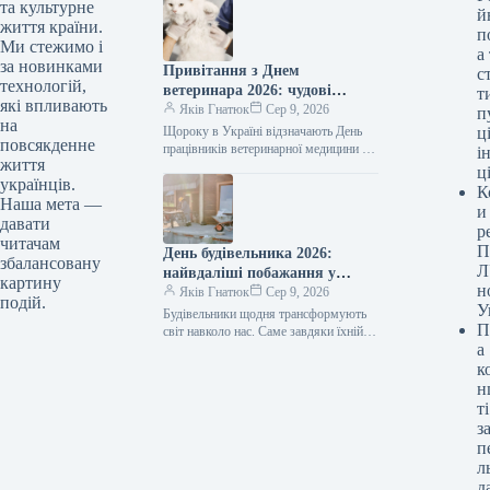
09.08.2026 04:07 Укрінформ За два
та культурне
й
роки функціонування «Армія+»
життя країни.
п
військовослужбовці направили…
Ми стежимо і
а
за новинками
Привітання з Днем
с
технологій,
ветеринара 2026: чудові
т
які впливають
побажання прозою, віршами
Яків Гнатюк
Сер 9, 2026
п
на
та власними словами
Щороку в Україні відзначають День
ці
повсякденне
працівників ветеринарної медицини —
і
життя
професійне свято людей, котрі
ц
українців.
щоденно опікуються здоров’ям
К
домашніх улюбленців, худоби та навіть
Наша мета —
и
диких тварин.…
давати
р
читачам
П
День будівельника 2026:
збалансовану
Л
найвдаліші побажання у
картину
н
прозі, віршах та листівках
Яків Гнатюк
Сер 9, 2026
подій.
У
для творців майбутнього
Будівельники щодня трансформують
П
світ навколо нас. Саме завдяки їхній
а
праці з’являються нові оселі, освітні
заклади, медичні установи,
к
шляхопроводи та дороги.…
н
ті
з
п
л
д