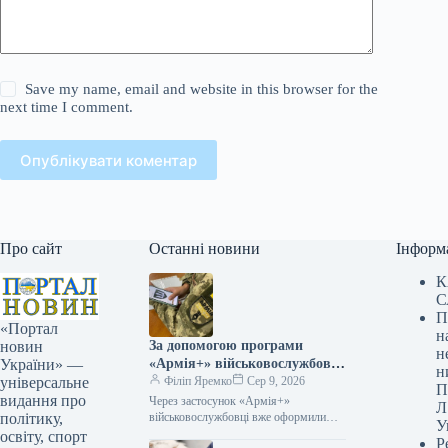
Save my name, email and website in this browser for the
next time I comment.
Опублікувати коментар
Про сайт
Останні новини
Інформ
К
С
П
«Портал
н
За допомогою програми
новин
н
«Армія+» військовослужбовці
України» —
н
вже оформили приблизно 3
Філіп Яремко
Сер 9, 2026
універсальне
П
мільйони рапортів.
видання про
Через застосунок «Армія+»
Л
військовослужбовці вже оформили
політику,
У
приблизно 3 мільйони рапортів
освіту, спорт
Р