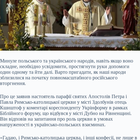
Минуле польського та українського народів, навіть якщо воно
складне, необхідно усвідомити, простягнути руки допомоги
один одному та йти далі. Варто пригадати, як наші народи
зблизилися на початку повномасштабного російського
вторгнення.
Про це заявив настоятель парафії святих Апостолів Петра і
Павла Римсько-католицької церкви у місті Здолбунів
отець
Кшиштоф у коментарі кореспонденту Укрінформу в рамках
Біблійного форуму, що відбувся у місті Дубно на Рівненщині.
Він відповів на запитання про роль церкви в умовах
напруженості в українсько-польських взаєминах.
«Гадаю, і Римсько-католицька церква, і інші конфесії, не лише в