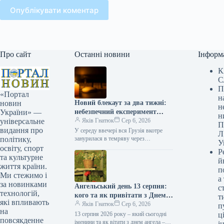
Опублікувати коментар
Про сайт
Останні новини
Інформ
К
С
П
«Портал
н
Новий блекаут за два тижні:
новин
н
небезпечний експеримент
України» —
н
влади залишив усю Грузію
Яків Гнатюк
Сер 6, 2026
універсальне
П
без електрики
видання про
У середу ввечері вся Грузія вкотре
Л
занурилася в темряву через
політику,
У
масштабну несправність, що стала вже
освіту, спорт
Р
третім повним припиненням
та культурне
й
електропостачання в країні за останні
життя країни.
п
два тижні.…
Ми стежимо і
а
за новинками
Ангельський день 13 серпня:
с
технологій,
кого та як привітати з Днем
т
які впливають
ангела
Яків Гнатюк
Сер 6, 2026
п
на
13 серпня 2026 року – який сьогодні
ці
повсякденне
іменини та як вітати з днем ангела –
і