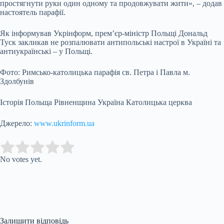
простягнути руки один одному та продовжувати жити», – додав
настоятель парафії.
Як інформував Укрінформ, прем’єр-міністр Польщі Дональд
Туск закликав не розпалювати антипольські настрої в Україні та
антиукраїнські – у Польщі.
Фото: Римсько-католицька парафія св. Петра і Павла м.
Здолбунів
Історія Польща Рівненщина Україна Католицька церква
Джерело:
www.ukrinform.ua
Submit Rating
Rate this item:
No votes yet.
Залишити відповідь