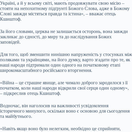
Україні, а й у всьому світі, мають продовжувати свою місію –
стояти на непохитному підґрунті Божого Слова, адже в Божому
Слові завжди містяться правда та істина», – вважає отець
Кшиштоф.
За його словами, церква не залишається осторонь, вона завжди
закликає до єдності, до миру та до наслідування Божих
заповідей.
Для того, щоб зменшити нинішню напруженість у стосунках між
поляками та українцями, на його думку, варто згадати про те, як
наші народи підтримали один одного на початковому етапі
широкомасштабного російського вторгнення.
«Війна – це страшне явище, але чимало доброго зародилося з її
початком, коли наші народи відкрили свої серця один одному»,
– підкреслив отець Кшиштоф.
Водночас, він наголосив на важливості усвідомлення
історичного минулого, оскільки воно є основою для сьогодення
та майбутнього.
«Навіть якщо воно було нелегким, необхідно це сприйняти,