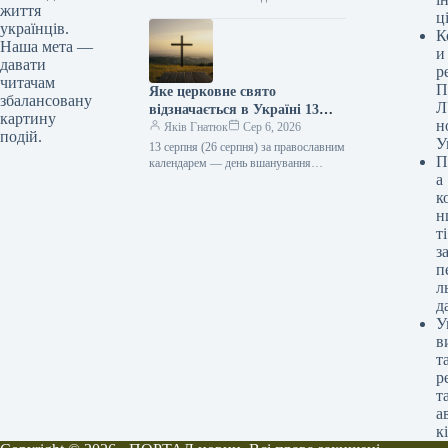
життя
читайте в статті ТСН.ua. Який…
ц
українців.
К
Наша мета —
и
давати
р
читачам
П
Яке церковне свято
збалансовану
Л
відзначається в Україні 13
картину
н
серпня
Яків Гнатюк
Сер 6, 2026
подій.
У
13 серпня (26 серпня) за православним
П
календарем — день вшанування
а
пам’яті преподобного Максима
Сповідника. Преподобний Максим
к
народився близько 580 року
н
в Константинополі в поважній
ті
та благочестивій родині.…
з
п
л
д
У
в
т
р
т
а
к