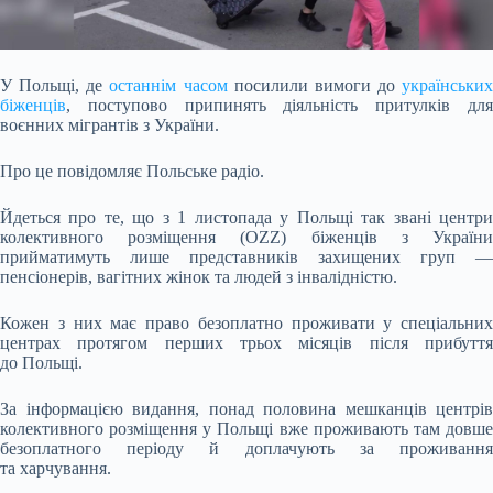
У Польщі, де
останнім часом
посилили вимоги до
українських
біженців
, поступово припинять діяльність притулків для
воєнних мігрантів з України.
Про це
повідомляє Польське радіо.
Йдеться про те, що з 1 листопада у Польщі так звані центри
колективного розміщення (OZZ) біженців з України
прийматимуть лише представників захищених груп —
пенсіонерів, вагітних жінок та людей з інвалідністю.
Кожен з них має право безоплатно проживати у спеціальних
центрах протягом перших трьох місяців після прибуття
до Польщі.
За інформацією видання, понад половина мешканців центрів
колективного розміщення у Польщі вже проживають там довше
безоплатного періоду й доплачують за проживання
та харчування.