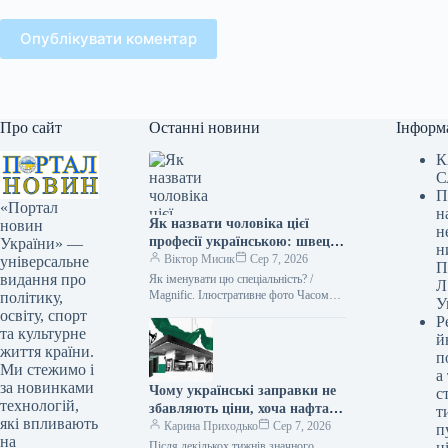
Опублікувати коментар
Про сайт
Останні новини
Інформ
К
С
П
«Портал
н
Як назвати чоловіка цієї
новин
н
професії українською: швець,
України» —
н
швак, швачка чи швач
Віктор Мисик
Сер 7, 2026
універсальне
П
видання про
Як іменувати цю спеціальність? /
Л
Magnific. Ілюстративне фото Часом
політику,
У
здається, що всі, хто займається
освіту, спорт
Р
шиттям, – це просто “швачки”.
та культурне
й
Однак…
життя країни.
п
Ми стежимо і
а
за новинками
Чому українські заправки не
с
технологій,
збавляють ціни, хоча нафта
т
які впливають
подешевшала
Карина Приходько
Сер 7, 2026
п
на
Після декількох тижнів значного
ці