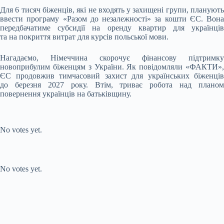
Для 6 тисяч біженців, які не входять у захищені групи, планують
ввести програму «Разом до незалежності» за кошти ЄС. Вона
передбачатиме субсидії на оренду квартир для українців
та на покриття витрат для курсів польської мови.
Нагадаємо, Німеччина скорочує фінансову підтримку
новоприбулим біженцям з України. Як повідомляли «ФАКТИ»,
ЄС продовжив тимчасовий захист для українських біженців
до березня 2027 року. Втім, триває робота над планом
повернення українців на батьківщину.
Submit Rating
Rate this
item:
No votes yet.
Submit Rating
Rate this item:
No votes yet.