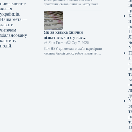
повсякденне
зростання світові ціни на нафту почали
і
життя
спадати на фоні дипломатичних
ц
українців.
сигналів стосовно Ірану та Ормузької
К
протоки.…
Наша мета —
и
давати
р
читачам
П
Як за кілька хвилин
збалансовану
Л
дізнатися, чи є у вас
картину
н
банківська позика: легкий
Яків Гнатюк
Сер 7, 2026
подій.
У
посібник
Звіт НБУ допоможе онлайн перевірити
П
частину банківських зобов’язань, але
а
не замінить повноцінну верифікацію
всіх можливих позик. Гроші / ©
к
Pixabay…
н
ті
з
п
л
д
У
в
т
р
т
а