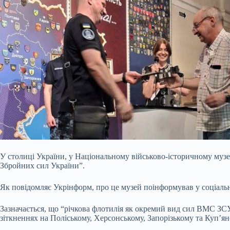
У столиці України, у Національному військово-історичному муз
Збройних сил України”.
Як повідомляє Укрінформ, про це музей поінформував у соціальн
Зазначається, що “річкова флотилія як окремий вид сил ВМС ЗСУ
зіткненнях на Поліському, Херсонському, Запорізькому та Куп’я