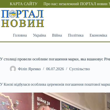
Перейти
КАРТА САЙТУ
Про нас: незалежний ПОРТАЛ новин 
до
вмісту
Головна
Україна
Війна
Політика
Економіка
У столиці провели особливе погашення марки, яка вшановує Рі
Філіп Яремко
06.07.2026
Суспільство
У Києві відбулася особлива церемонія погашення поштової марк