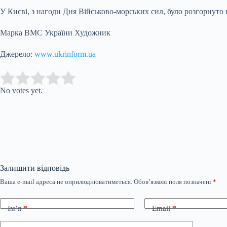
У Києві, з нагоди Дня Військово-морських сил, було розгорнуто
Марка ВМС України Художник
Джерело:
www.ukrinform.ua
Submit Rating
Rate this item:
No votes yet.
Залишити відповідь
Ваша e-mail адреса не оприлюднюватиметься.
Обов’язкові поля позначені
*
Ім’я
*
Email
*