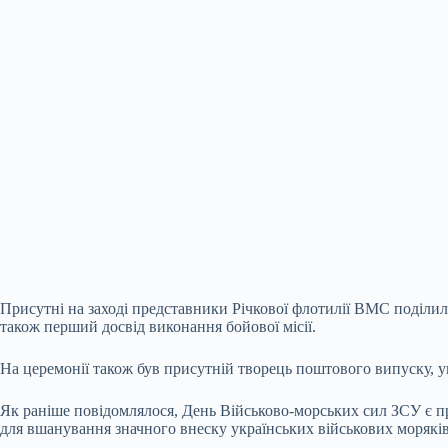
Присутні на заході представники Річкової флотилії ВМС поділили
також перший досвід виконання бойової місії.
На церемонії також був присутній творець поштового випуску, у
Як раніше повідомлялося, День Військово-морських сил ЗСУ є пр
для вшанування значного внеску українських військових моряків