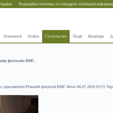
України
Редакційна політика та стандарти публікації інформац
Технології
Освіта
Суспільство
Події
Культура
З
чкову флотилію ВМС.
и, присвяченої Річковій флотилії ВМС Фото 06.07.2026 03:51 Ук