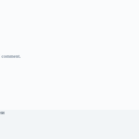
 I comment.
ни