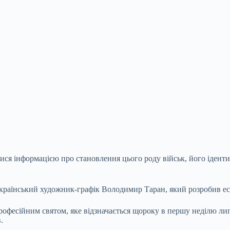
ся інформацією про становлення цього роду військ, його ідентиф
країнський художник-графік Володимир Таран, який розробив еск
офесійним святом, яке відзначається щороку в першу неділю лип
.