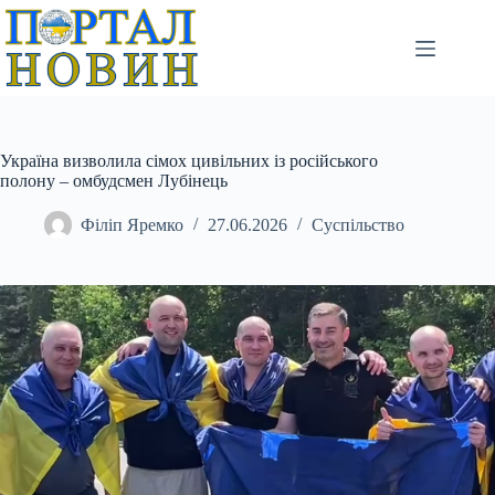
Перейти
до
вмісту
Україна визволила сімох цивільних із російського
полону – омбудсмен Лубінець
Філіп Яремко
27.06.2026
Суспільство