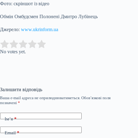
Фото: скріншот із відео
Обмін Омбудсмен Полонені Дмитро Лубінець
Джерело:
www.ukrinform.ua
Submit Rating
Rate this item:
No votes yet.
Залишити відповідь
Ваша e-mail адреса не оприлюднюватиметься.
Обов’язкові поля
позначені
*
Ім’я
*
Email
*