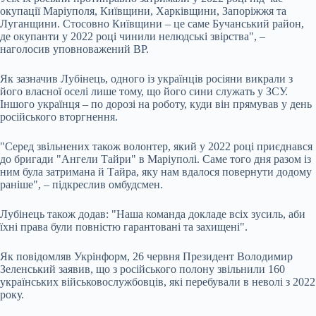
окупації Маріуполя, Київщини, Харківщини, Запоріжжя та
Луганщини. Стосовно Київщини – це саме Бучанський район,
де окупанти у 2022 році чинили нелюдські звірства", –
наголосив уповноважений ВР.
Як зазначив Лубінець, одного із українців росіяни викрали з
його власної оселі лише тому, що його сини служать у ЗСУ.
Іншого українця – по дорозі на роботу, куди він прямував у день
російського вторгнення.
"Серед звільнених також волонтер, який у 2022 році приєднався
до бригади "Ангели Тайри" в Маріуполі. Саме того дня разом із
ним була затримана й Тайра, яку нам вдалося повернути додому
раніше", – підкреслив омбудсмен.
Лубінець також додав: "Наша команда докладе всіх зусиль, аби
їхні права були повністю гарантовані та захищені".
Як повідомляв Укрінформ, 26 червня Президент Володимир
Зеленський заявив, що з російського полону звільнили 160
українських військовослужбовців, які перебували в неволі з 2022
року.