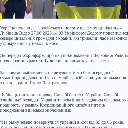
Україна повернула з російського полону ще сімох цивільних –
Лубінець Відео 27.06.2026 14:03 Укрінформ Додому повернулися
семеро цивільних громадян України, які тривалий час незаконно
утримувались у неволі в Росії.
Як передає Укрінформ, про це уповноважений Верховної Ради із
прав людини Дмитро Лубінець повідомив у Телеграмі.
За словами омбудсмена, це результат його безпосередньої
гуманітарної діяльності у взаємодії з російською уповноваженою
з прав людини Яною Лантратовою.
Лубінець висловив
подяку Службі безпеки України, Службі
зовнішньої розвідки України та всім іншим задіяним органам, які
працюють у рамках Координаційного штабу з питань
поводження з військовополоненими.
"На рідну землю повернулися українці віком від 35 до 66 років.
Усіх їх росіяни протиправно затримали у 2022 році під час