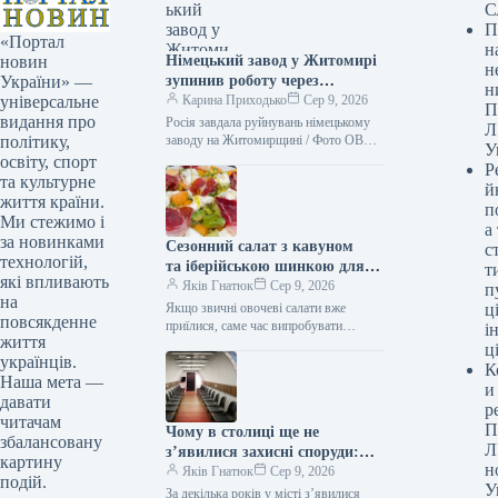
С
П
«Портал
н
Німецький завод у Житомирі
новин
н
зупинив роботу через
України» —
н
російську атаку, що зачепило
Карина Приходько
Сер 9, 2026
універсальне
П
3500 працівників.
видання про
Росія завдала руйнувань німецькому
Л
заводу на Житомирщині / Фото ОВА
політику,
У
Ворог здійснив нічну масовану атаку
освіту, спорт
Р
на Житомир. Внаслідок обстрілу
та культурне
й
постраждало…
життя країни.
п
Ми стежимо і
а
за новинками
Сезонний салат з кавуном
с
технологій,
та іберійською шинкою для
т
які впливають
цінителів вишуканих смаків
Яків Гнатюк
Сер 9, 2026
п
на
Якщо звичні овочеві салати вже
ці
повсякденне
приїлися, саме час випробувати
і
життя
поєднання, яке здобуло прихильність
ц
українців.
фудблогерів у всьому світі. Солодка
К
диня, вершковий сир…
Наша мета —
и
давати
р
читачам
П
Чому в столиці ще не
збалансовану
Л
з’явилися захисні споруди:
картину
н
відповідь спантеличить
Яків Гнатюк
Сер 9, 2026
подій.
У
За декілька років у місті з’явилися