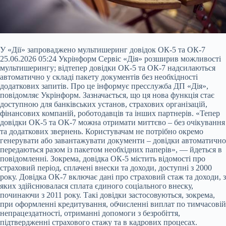
У «Дії» запроваджено мультишеринг довідок ОК-5 та ОК-7
25.06.2026 05:24 Укрінформ Сервіс «Дія» розширив можливості
мультишерингу; відтепер довідки ОК-5 та ОК-7 надсилаються
автоматично у складі пакету документів без необхідності
додаткових запитів. Про це інформує пресслужба ДП «Дія»,
повідомляє Укрінформ. Зазначається, що ця нова функція стає
доступною для банківських установ, страхових організацій,
фінансових компаній, роботодавців та інших партнерів. «Тепер
довідки ОК-5 та ОК-7 можна
отримати миттєво – без очікування
та додаткових звернень. Користувачам не потрібно окремо
генерувати або завантажувати документи – довідки автоматично
передаються разом із пакетом необхідних паперів», — йдеться в
повідомленні. Зокрема, довідка ОК-5 містить відомості про
страховий період, сплачені внески та доходи, доступні з 2000
року. Довідка ОК-7 включає дані про страховий стаж та доходи, з
яких здійснювалася сплата єдиного соціального внеску,
починаючи з 2011 року. Такі довідки застосовуються, зокрема,
при оформленні кредитування, обчисленні виплат по тимчасовій
непрацездатності, отриманні допомоги з безробіття,
підтвердженні страхового стажу та в кадрових процесах.