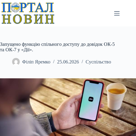
Перейти
до
вмісту
Запущено функцію спільного доступу до довідок ОК-5
та ОК-7 у «Дії».
Філіп Яремко
25.06.2026
Суспільство