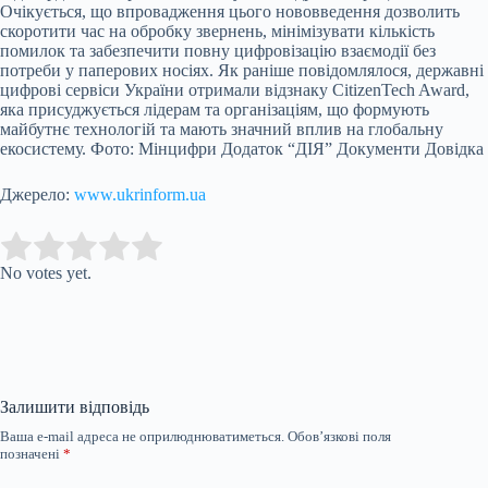
Очікується, що впровадження цього нововведення дозволить
скоротити час на обробку звернень, мінімізувати кількість
помилок та забезпечити повну цифровізацію взаємодії без
потреби у паперових носіях. Як раніше повідомлялося, державні
цифрові сервіси України отримали відзнаку CitizenTech Award,
яка присуджується лідерам та організаціям, що формують
майбутнє технологій та мають значний вплив на глобальну
екосистему. Фото: Мінцифри Додаток “ДІЯ” Документи Довідка
Джерело:
www.ukrinform.ua
Submit Rating
Rate this item:
No votes yet.
Залишити відповідь
Ваша e-mail адреса не оприлюднюватиметься.
Обов’язкові поля
позначені
*