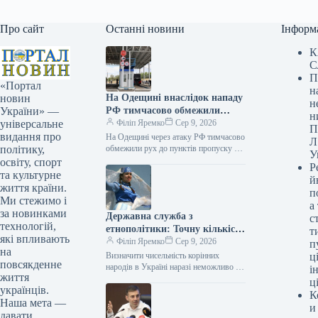
Про сайт
Останні новини
Інформ
К
С
П
«Портал
н
На Одещині внаслідок нападу
новин
н
РФ тимчасово обмежили
України» —
н
проїзд до прикордонних
Філіп Яремко
Сер 9, 2026
універсальне
П
пунктів з Молдовою.
видання про
На Одещині через атаку РФ тимчасово
Л
обмежили рух до пунктів пропуску на
політику,
У
кордоні з Молдовою 09.08.2026 10:35
освіту, спорт
Р
Укрінформ Внаслідок ударів…
та культурне
й
життя країни.
п
Ми стежимо і
а
за новинками
Державна служба з
с
технологій,
етнополітики: Точну кількість
т
які впливають
корінних народів України
Філіп Яремко
Сер 9, 2026
п
на
встановити не вдається
Визначити чисельність корінних
ці
повсякденне
народів в Україні наразі неможливо –
і
життя
Держслужба з етнополітики
ц
українців.
Ексклюзив 09.08.2026 12:11
К
Укрінформ Наразі неможливо
Наша мета —
и
достовірно встановити…
давати