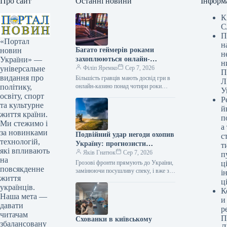
Про сайт
Останні новини
Інформ
К
С
П
«Портал
н
Багато геймерів роками
новин
н
захоплюються онлайн-
України» —
н
розвагами, часто більше
Філіп Яремко
Сер 7, 2026
універсальне
П
чотирьох років.
видання про
Більшість гравців мають досвід гри в
Л
онлайн-казино понад чотири роки
політику,
У
Дослідження 07.08.2026 05:42
освіту, спорт
Р
Укрінформ Майже 56% учасників
та культурне
й
опитування ринку азартних…
життя країни.
п
Ми стежимо і
а
за новинками
Подвійний удар негоди охопив
с
технологій,
Україну: прогнозисти
т
які впливають
попереджають і вказують
Яків Гнатюк
Сер 7, 2026
п
на
найризикованіші дні (карта)
Грозові фронти прямують до України,
ці
повсякденне
замінюючи посушливу спеку, і вже з 8
і
життя
серпня почнуть витісняти високі
ц
українців.
температури з більшості регіонів.…
К
Наша мета —
и
давати
р
читачам
П
Схованки в київському
збалансовану