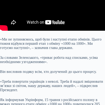
«Ми не зупиняємось, щоб були і наступні етапи обмінів. Цього
тижня відбувся перший етап з обміну «1000 на 1000». Ми
готуємо наступні», –
зазначив глава держави.
За словами Зеленського, «триває робота над списками, усіма
необхідними узгодженнями».
Він висловив подяку всім, хто долучений до цього процесу.
«Треба повертати українців з неволі. Треба й надалі зміцнювати
зв’язки зі світом, нашу державу, наших людей», – підкреслив
Президент.
Як інформував Укрінформ, 15 травня з російського полону в
межах першого етапу обміну «1000 на 1000» повернулися 205