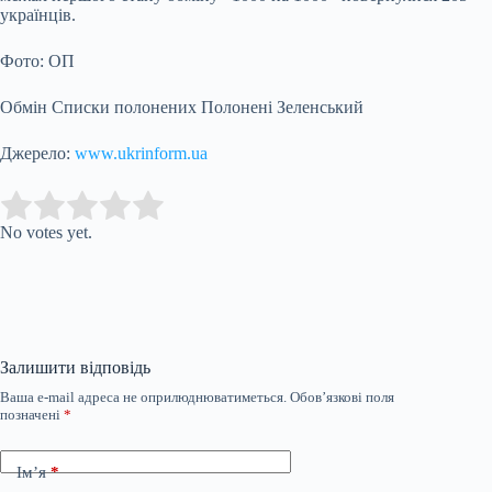
українців.
Фото: ОП
Обмін Списки полонених Полонені Зеленський
Джерело:
www.ukrinform.ua
Submit Rating
Rate this item:
No votes yet.
Залишити відповідь
Ваша e-mail адреса не оприлюднюватиметься.
Обов’язкові поля
позначені
*
Ім’я
*