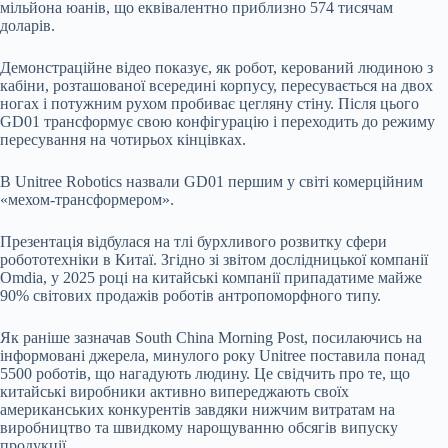
мільйона юанів, що еквівалентно приблизно 574 тисячам
доларів.
Демонстраційне відео показує, як робот, керований людиною з
кабіни, розташованої всередині корпусу, пересувається на двох
ногах і потужним рухом пробиває цегляну стіну. Після цього
GD01 трансформує свою конфігурацію і переходить до режиму
пересування на чотирьох кінцівках.
В Unitree Robotics назвали GD01 першим у світі комерційним
«мехом-трансформером».
Презентація відбулася на тлі бурхливого розвитку сфери
робототехніки в Китаї. Згідно зі звітом дослідницької компанії
Omdia, у 2025 році на китайські компанії припадатиме майже
90% світових продажів роботів антропоморфного типу.
Як раніше зазначав South China Morning Post, посилаючись на
інформовані джерела, минулого року Unitree поставила понад
5500 роботів, що нагадують людину. Це свідчить про те, що
китайські виробники активно випереджають своїх
американських конкурентів завдяки нижчим витратам на
виробництво та швидкому нарощуванню обсягів випуску
продукції.