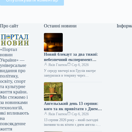
Про сайт
Останні новини
Інформ
«Портал
Новий блекаут за два тижні:
новин
небезпечний експеримент
України» —
влади залишив усю Грузію
Яків Гнатюк
Сер 6, 2026
універсальне
без електрики
видання про
У середу ввечері вся Грузія вкотре
занурилася в темряву через
політику,
масштабну несправність, що стала вже
освіту, спорт
третім повним припиненням
та культурне
електропостачання в країні за останні
життя країни.
два тижні.…
Ми стежимо і
за новинками
Ангельський день 13 серпня:
технологій,
кого та як привітати з Днем
які впливають
ангела
Яків Гнатюк
Сер 6, 2026
на
13 серпня 2026 року – який сьогодні
повсякденне
іменини та як вітати з днем ангела –
життя
читайте в статті ТСН.ua. Який…