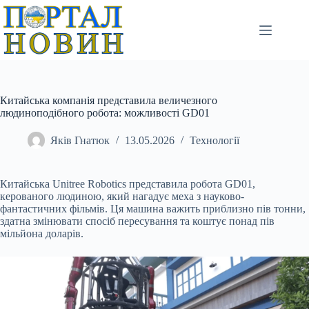
Перейти
до
вмісту
Китайська компанія представила величезного
людиноподібного робота: можливості GD01
Яків Гнатюк
13.05.2026
Технології
Китайська Unitree Robotics представила робота GD01,
керованого людиною, який нагадує меха з науково-
фантастичних фільмів. Ця машина важить приблизно пів тонни,
здатна змінювати спосіб пересування та коштує понад пів
мільйона доларів.