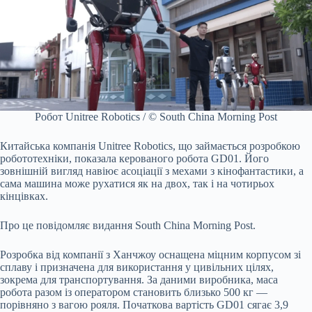
Робот Unitree Robotics / © South China Morning Post
Китайська компанія Unitree Robotics, що займається розробкою
робототехніки, показала керованого робота GD01. Його
зовнішній вигляд навіює асоціації з мехами з кінофантастики, а
сама машина може рухатися як на двох, так і на чотирьох
кінцівках.
Про це повідомляє видання South China Morning Post.
Розробка від компанії з Ханчжоу оснащена міцним корпусом зі
сплаву і призначена для використання у цивільних цілях,
зокрема для транспортування. За даними виробника, маса
робота разом із оператором становить близько 500 кг —
порівняно з вагою рояля. Початкова вартість GD01 сягає 3,9