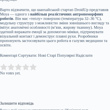
Варто відзначити, що шанхайський стартап DroidUp представив
Moya — одного з
найбільш реалістичних антропоморфних
роботів
. Він має «теплу» поверхню (температура 32–36 °C),
модульну структуру з можливістю зміни зовнішнього вигляду та
імітує анатомічні особливості (м’язи, жирову тканину). Moya
здатний виражати емоції за допомогою міміки, підтримувати
візуальний контакт і демонструє плавні рухи. Розробники
пропонують застосовувати цього робота в галузях медицини та
освіти.
Коментарі Сортувати: Нові Старі Популярні Надіслати
Submit Rating
Rate this item:
No votes yet.
Залишити відповідь
Ваша e-mail адреса не оприлюднюватиметься.
Обов’язкові поля