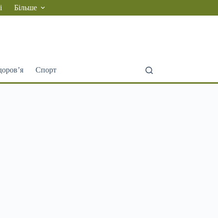
і
Більше
доров’я
Спорт