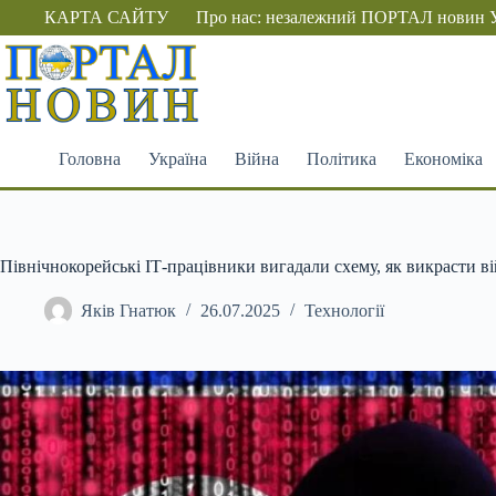
Перейти
КАРТА САЙТУ
Про нас: незалежний ПОРТАЛ новин 
до
вмісту
Головна
Україна
Війна
Політика
Економіка
Північнокорейські ІТ-працівники вигадали схему, як викрасти в
Яків Гнатюк
26.07.2025
Технології