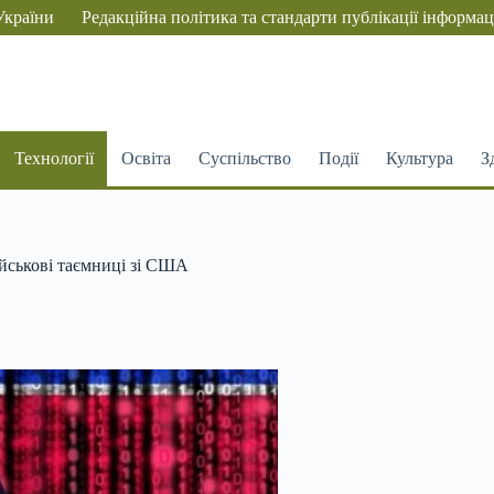
України
Редакційна політика та стандарти публікації інформац
Технології
Освіта
Суспільство
Події
Культура
З
ійськові таємниці зі США