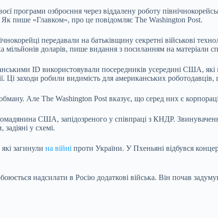
єї програми озброєння через віддалену роботу північнокорейськ
Як пише «Главком», про це повідомляє The Washington Post.
ічнокорейці передавали на батьківщину секретні військові техно
а мільйонів доларів, пише видання з посиланням на матеріали сп
анськими ID використовували посередників усередині США, які 
ї. Ці заходи робили видимість для американських роботодавців,
ману. Але The Washington Post вказує, що серед них є корпорації
ромадянина США, запідозреного у співпраці з КНДР. Звинувачен
задіяні у схемі.
 які загинули
на війні
проти України. У Пхеньяні відбувся конце
обоюється надсилати в Росію додаткові війська. Він почав задум