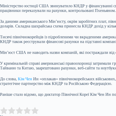
Міністерство юстиції США звинуватило КНДР у фінансуванні сво
працівники переказували на рахунки, контрольовані Пхеньяном. 
За даними американського Мін’юсту, окрім заробітних плат, півн
доларів. Складна шахрайська схема принесла КНДР дохід у кільк
Тисячі північнокорейців із підробленими чи вкраденими америк
КНДР також реєстрували фінансові рахунки на підставні компані
Мін’юст США не наводить назви компаній, які постраждали від об
У кримінальній справі американські правоохоронці затримали г
Тайваню та Китаю, заарештовано рахунки, веб-сайти та ноутбуки, 
До слова,
Кім Чен
Ин «оплакав» північнокорейських військових,
стратегічне партнерство між КНДР та Російською Федерацією.
Раніше стало відомо, що диктатор Північної Кореї Кім Чен Ин п
Submit Rating
Rate this item: