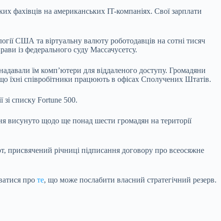
их фахівців на американських IT-компаніях. Свої зарплати
логії США та віртуальну валюту роботодавців на сотні тисяч
рави із федерального суду Массачусетсу.
надавали їм комп’ютери для віддаленого доступу. Громадяни
 що їхні співробітники працюють в офісах Сполучених Штатів.
 зі списку Fortune 500.
ня висунуто щодо ще понад шести громадян на території
рт, присвячений річниці підписання договору про всеосяжне
уватися про
те
, що може послабити власний стратегічний резерв.