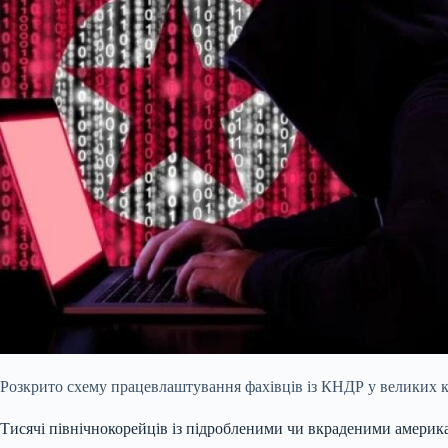
Розкрито схему працевлаштування фахівців із КНДР у великих 
Тисячі північнокорейців із підробленими чи вкраденими амери