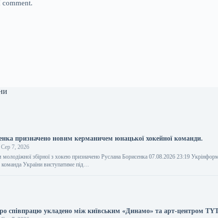
 I comment.
ни
енка призначено новим керманичем юнацької хокейної команди.
Сер 7, 2026
молодіжної збірної з хокею призначено Руслана Борисенка 07.08.2026 23:19 Укрінформ
 команда України виступатиме під…
ро співпрацю укладено між київським «Динамо» та арт-центром T