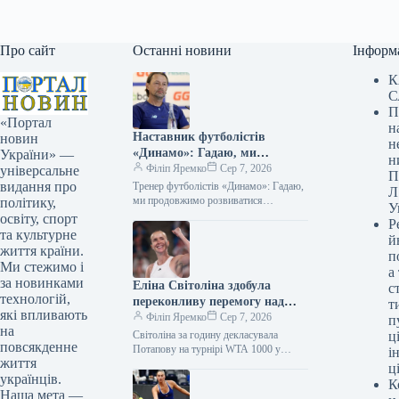
Про сайт
Останні новини
Інформ
К
С
П
«Портал
н
Наставник футболістів
новин
н
«Динамо»: Гадаю, ми
України» —
н
продовжимо розвиватися
Філіп Яремко
Сер 7, 2026
універсальне
П
видання про
Тренер футболістів «Динамо»: Гадаю,
Л
ми продовжимо розвиватися
політику,
У
07.08.2026 10:08 Укрінформ У першій
освіту, спорт
Р
зустрічі 3-го відбіркового етапу Ліги
та культурне
й
конференцій гравці київського…
життя країни.
п
Ми стежимо і
а
за новинками
Еліна Світоліна здобула
с
технологій,
переконливу перемогу над
т
які впливають
Анастасією Потаповою за
Філіп Яремко
Сер 7, 2026
п
на
годину на турнірі WTA 1000 у
Світоліна за годину декласувала
ці
повсякденне
Торонто.
Потапову на турнірі WTA 1000 у
і
життя
Торонто 07.08.2026 10:23 Укрінформ
ц
українців.
Найкраща тенісистка України Еліна
К
Світоліна впевнено…
Наша мета —