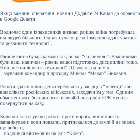
Якщо важливі оперативні новини Додайте 24 Канал до обраного
в Google Додати
Водночас один із захисників визнає: раніше війна потребувала
від людей більшого. Однак сучасні реалії змусили адаптуватися
та розвивати технології.
Раніше війна була, скажімо так, більш “чоловічою”. Важливими
були ваші навички – рівень вашої підготовки, дисципліни тощо.
Нині все вирішують технології. Шляху назад немає,
– зауважив командир підрозділу Микола “Макар” Зінкевич.
Роботи здатні цілий день перебувати у засідці в “зеленці” або
відволікати російських військових, заходячи їм у тил. Єдиним
обмеженням є боєприпаси: після 400 пострілів НРК мусить
повернутися на базу.
Коли ми застосували робота проти ворога, вони просто
запанікували; вони повзали, притискалися до землі й не знали,
що робити,
– поділився військовий на ім’я “Кібер”.