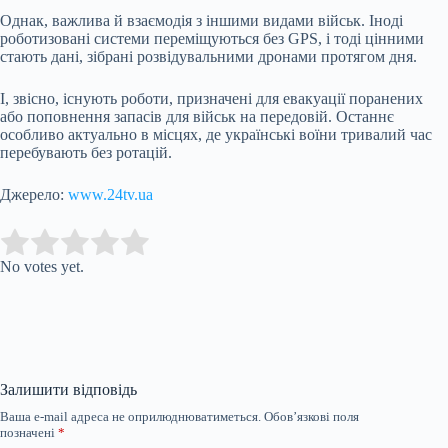
Однак, важлива й взаємодія з іншими видами військ. Іноді
роботизовані системи переміщуються без GPS, і тоді цінними
стають дані, зібрані розвідувальними дронами протягом дня.
І, звісно, існують роботи, призначені для евакуації поранених
або поповнення запасів для військ на передовій. Останнє
особливо актуально в місцях, де українські воїни тривалий час
перебувають без ротацій.
Джерело:
www.24tv.ua
Submit Rating
Rate this item:
No votes yet.
Залишити відповідь
Ваша e-mail адреса не оприлюднюватиметься.
Обов’язкові поля
позначені
*